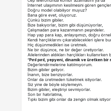
Cep telefonunda kontör azalmasını ya da
İnternet ulaşımının kesilmesini gören gençler
Doğru model olabiliyor muyuz?
Bana göre evet, oluyoruz.
Çünkü bizim gibiler.
Bize bakıyorlar, bizim gibi düşünüyorlar,
Çalışmadan para kazanmanın peşindeler.
Hap yap para kap, anlayışımızı, doğru örne
Kendi harçlıklarını çıkarabilecekleri işlere bu
Hiç düşünmedikleri ise üretmek.
Ne bir düşünce, ne bir değer üretiyorlar.
Ailelerinden aldıkları harçlıkları kullanırken bi
“
Pırıl pırıl, yepyeni, dinamik ve üretken bir 
Değerlendirmelerine katılmıyorum.
Bizim gibiler geliyor.
İnanın, bize benziyorlar.
Onlar da üretmeden tüketmek istiyorlar.
Siz yine de böyle söylemeyin.
Bizim gibiler, eleştiriyi sevmiyorlar.
Son bir hatırlatma,
Tıpkı bizim gibi onlar da zengin olmak istiyor