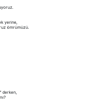
şuyoruz.
mek yerine,
yoruz ömrümüzü.
” derken,
mı?