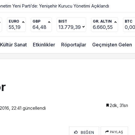
ılmalı”
EURO
GBP
BIST
GR. ALTIN
BTC
55,19
64,48
13.779,39
6.660,55
0,0
Kültür Sanat
Etkinlikler
Röportajlar
Geçmişten Gelen
or
2dk, 31sn
2016, 22:41
güncellendi
BEĞEN
PAYLAŞ