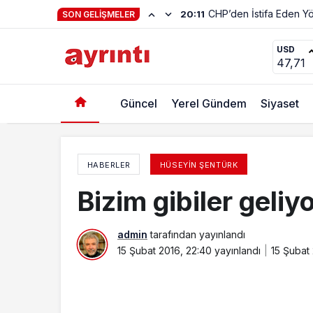
SON GELIŞMELER
Adalet Herkese Lazım&“Çukurlar Çabuk Kapat
USD
47,71
Güncel
Yerel Gündem
Siyaset
HABERLER
HÜSEYIN ŞENTÜRK
Bizim gibiler geliy
admin
tarafından yayınlandı
15 Şubat 2016, 22:40
yayınlandı
15 Şubat 