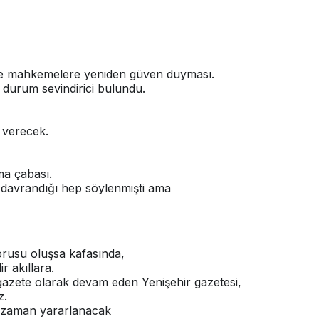
 ve mahkemelere yeniden güven duyması.
 durum sevindirici bulundu.
 verecek.
ma çabası.
davrandığı hep söylenmişti ama
sorusu oluşsa kafasında,
r akıllara.
gazete olarak devam eden Yenişehir gazetesi,
z.
er zaman yararlanacak