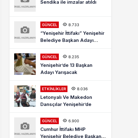
Sendika ile imzalar atıldı
8.733
GÜNCEL
“Yenişehir İttifakı” Yenişehir
Belediye Başkan Adayı
Mehmet Kaya Röportajı
8.235
GÜNCEL
Yenişehir’de 13 Başkan
Adayı Yarışacak
8.036
ETKINLIKLER
Letonyalı Ve Makedon
Dansçılar Yenişehir’de
6.900
GÜNCEL
Cumhur İttifakı MHP
Yenişehir Belediye Başkan