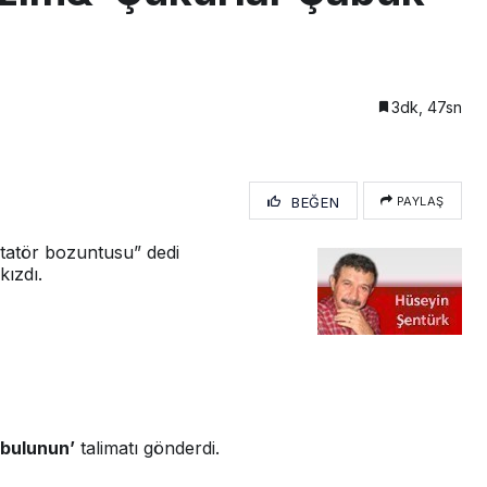
3dk, 47sn
BEĞEN
PAYLAŞ
tatör bozuntusu” dedi
ızdı.
 bulunun’
talimatı gönderdi.