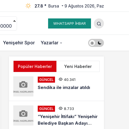
27.8 °
Bursa
9 Ağustos 2026, Paz
WHATSAPP İHBAR
00000
Yenişehir Spor
Yazarlar
Popüler Haberler
Yeni Haberler
40.341
GÜNCEL
Sendika ile imzalar atıldı
8.733
GÜNCEL
“Yenişehir İttifakı” Yenişehir
Belediye Başkan Adayı