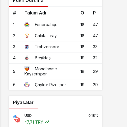
Puan Durumu
#
Takım Adı
O
P
1
18
47
Fenerbahçe
2
18
47
Galatasaray
3
18
33
Trabzonspor
4
19
32
Beşiktaş
Mondihome
5
18
29
Kayserispor
6
19
29
Çaykur Rizespor
Piyasalar
USD
0.18%
47,71 TRY