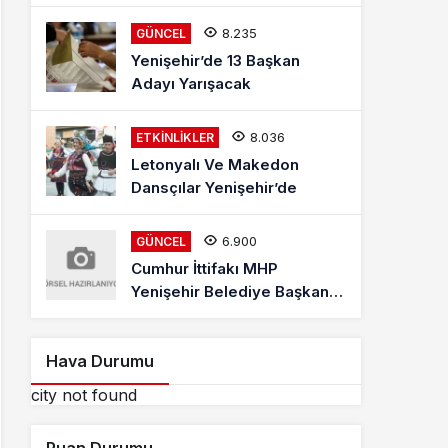
Mehmet Kaya Röportajı
8.235
GÜNCEL
Yenişehir’de 13 Başkan
Adayı Yarışacak
8.036
ETKINLIKLER
Letonyalı Ve Makedon
Dansçılar Yenişehir’de
6.900
GÜNCEL
Cumhur İttifakı MHP
Yenişehir Belediye Başkan
Adayı Davut Aydın Röportajı
Hava Durumu
city not found