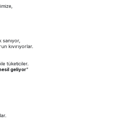
imize,
k sanıyor,
run kıvırıyorlar.
le tüketiciler.
nesil geliyor
”
lar.