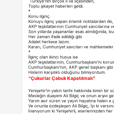
Türkiye’nin birçok il ve ilçesinden,
Toplu şikayet haberleri geldi.
*
Konu ilginç.
Konuyu ilginç yapan önemli noktalardan ilki,
AKP teşkilatlarının Cumhuriyet savcılarına
Son yıllarda yaşananlar esas alındığında, bu
Her zaman ifade edildiği gibi
Adalet herkese lazım.
Kararı, Cumhuriyet savcıları ve mahkemeler
*
İlginç olan ikinci husus ise
AKP teşkilatlarının, Cumhurbaşkanı’nı koru
Cumhurbaşkanı’nın, AKP genel başkanı gibi 
Hislerin karşılıklı olduğunu bilmiyordum.
“Çukurlar Çabuk Kapatılmalı”
Yenişehir’in yakın tarihi hakkında kimin bir 
Mesleğin duayeni Ali Bilgiç ve onun arşivi geli
Yarım asır süren ve yayın hayatına halen e 
Ve onunla özdeşleşen Ali Bilgiç, İyi ki varsını
İnanıyorum ki Yenişehirli, eserlerinizden h