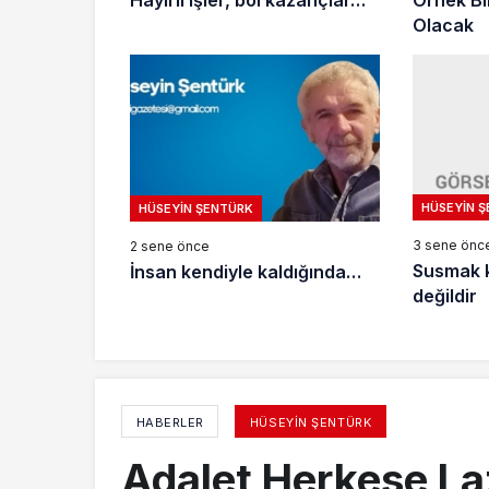
Hayırlı işler, bol kazançlar…
Örnek Bi
Olacak
HÜSEYIN 
HÜSEYIN ŞENTÜRK
3 sene önc
2 sene önce
Susmak kı
İnsan kendiyle kaldığında…
değildir
HABERLER
HÜSEYIN ŞENTÜRK
Adalet Herkese L