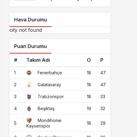
Adayı Davut Aydın Röportajı
Hava Durumu
city not found
Puan Durumu
#
Takım Adı
O
P
1
18
47
Fenerbahçe
2
18
47
Galatasaray
3
18
33
Trabzonspor
4
19
32
Beşiktaş
Mondihome
5
18
29
Kayserispor