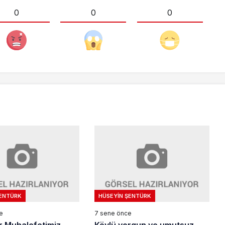
0
0
0
ŞENTÜRK
HÜSEYIN ŞENTÜRK
e
7 sene önce