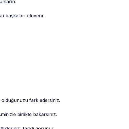
unların.
 başkaları oluverir.
 olduğunuzu fark edersiniz.
inizle birlikte bakarsınız.
kleriniz, farklı görünür.