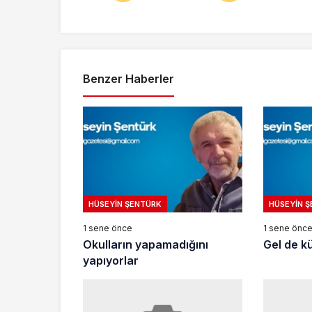
Benzer Haberler
HÜSEYIN ŞENTÜRK
HÜSEYIN 
1 sene önce
1 sene önc
Okulların yapamadığını
Gel de 
yapıyorlar