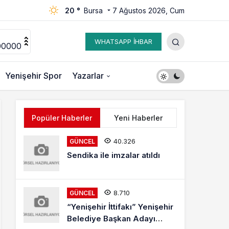
20 °
Bursa
7 Ağustos 2026, Cum
WHATSAPP İHBAR
00000
Yenişehir Spor
Yazarlar
Popüler Haberler
Yeni Haberler
40.326
GÜNCEL
Sendika ile imzalar atıldı
8.710
GÜNCEL
“Yenişehir İttifakı” Yenişehir
Belediye Başkan Adayı