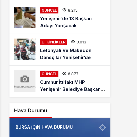
Mehmet Kaya Röportajı
8.215
GÜNCEL
Yenişehir’de 13 Başkan
Adayı Yarışacak
8.013
ETKINLIKLER
Letonyalı Ve Makedon
Dansçılar Yenişehir’de
6.877
GÜNCEL
Cumhur İttifakı MHP
Yenişehir Belediye Başkan
Adayı Davut Aydın Röportajı
Hava Durumu
BURSA IÇIN HAVA DURUMU