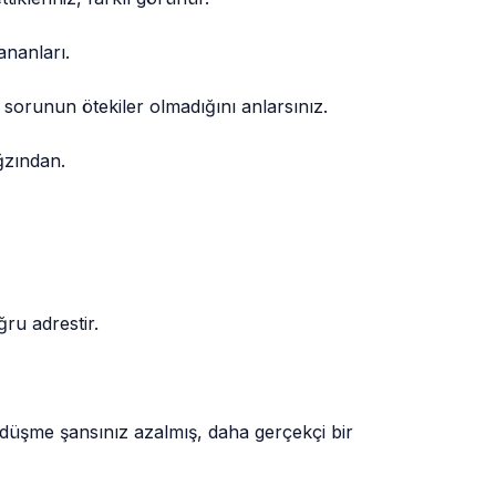
ananları.
orunun ötekiler olmadığını anlarsınız.
ğzından.
ğru adrestir.
şa düşme şansınız azalmış, daha gerçekçi bir