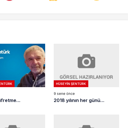
HÜSEYIN ŞENTÜRK
ŞENTÜRK
9 sene önce
e
2018 yılının her günü…
küfretme…