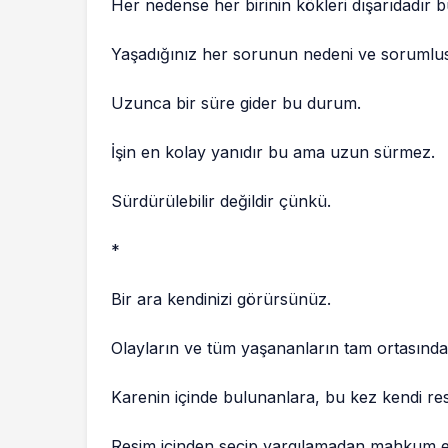
Her nedense her birinin kökleri dışarıdadır b
Yaşadığınız her sorunun nedeni ve sorumlusu
Uzunca bir süre gider bu durum.
İşin en kolay yanıdır bu ama uzun sürmez.
Sürdürülebilir değildir çünkü.
*
Bir ara kendinizi görürsünüz.
Olayların ve tüm yaşananların tam ortasında
Karenin içinde bulunanlara, bu kez kendi resm
Resim içinden seçip yargılamadan mahkum etti