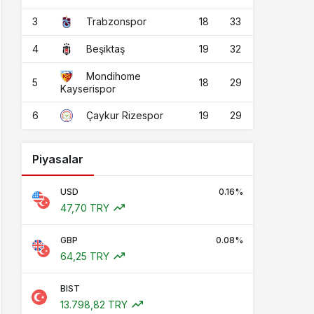
3
18
33
Trabzonspor
4
19
32
Beşiktaş
Mondihome
5
18
29
Kayserispor
6
19
29
Çaykur Rizespor
Piyasalar
USD
0.16%
47,70 TRY
GBP
0.08%
64,25 TRY
BIST
13.798,82 TRY