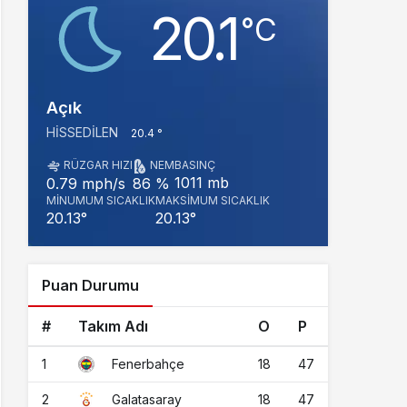
20.1
‎°C
Açık
HISSEDILEN
20.4 °
RÜZGAR HIZI
NEM
BASINÇ
1011 mb
0.79 mph/s
86 %
MINUMUM SICAKLIK
MAKSIMUM SICAKLIK
20.13°
20.13°
Puan Durumu
#
Takım Adı
O
P
1
18
47
Fenerbahçe
2
18
47
Galatasaray