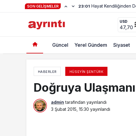
Haftanın Şiiri Adnan Y
22:56
SON GELIŞMELER
Lütfen Umutlarımı Tüketmeyin
USD
47,70
Güncel
Yerel Gündem
Siyaset
HABERLER
HÜSEYIN ŞENTÜRK
Doğruya Ulaşmanı
admin
tarafından yayınlandı
3 Şubat 2015, 15:30
yayınlandı