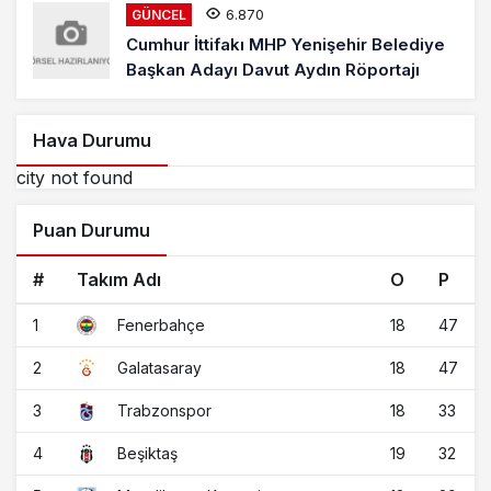
6.870
GÜNCEL
Cumhur İttifakı MHP Yenişehir Belediye
Başkan Adayı Davut Aydın Röportajı
Hava Durumu
city not found
Puan Durumu
#
Takım Adı
O
P
1
18
47
Fenerbahçe
2
18
47
Galatasaray
3
18
33
Trabzonspor
4
19
32
Beşiktaş