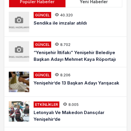
Popüler Haberler
Yeni Haberler
40.320
GÜNCEL
Sendika ile imzalar atıldı
8.702
GÜNCEL
“Yenişehir İttifakı” Yenişehir Belediye
Başkan Adayı Mehmet Kaya Röportajı
8.206
GÜNCEL
Yenişehir’de 13 Başkan Adayı Yarışacak
8.005
ETKINLIKLER
Letonyalı Ve Makedon Dansçılar
Yenişehir’de