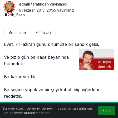
admin
tarafından yayınlandı
9 Haziran 2015, 20:55
yayınlandı
2dk, 54sn
BEĞEN
PAYLAŞ
Evet, 7 Haziran günü önümüze bir sandık geldi.
Ve biz o gün bir irade beyanında
bulunduk.
Bir karar verdik.
Bir seçme yaptık ve bir şeyi kabul edip diğerlerini
reddettik.
Bu web sitesinde en iyi deneyimi yaşamanızı sağlamak
*
Kabul
için çerezler kullanılmaktadır.