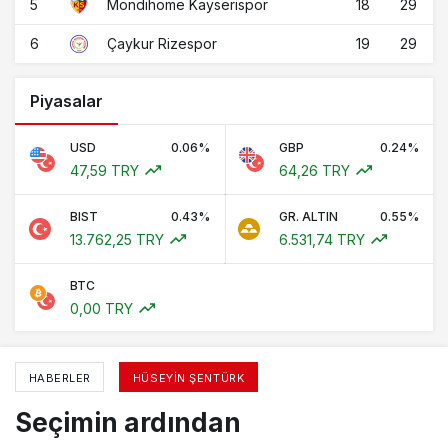
5
18
29
Mondihome Kayserispor
6
19
29
Çaykur Rizespor
Piyasalar
USD
0.06%
GBP
0.24%
47,59 TRY
64,26 TRY
BIST
0.43%
GR. ALTIN
0.55%
13.762,25 TRY
6.531,74 TRY
BTC
0,00 TRY
HABERLER
HÜSEYIN ŞENTÜRK
Seçimin ardından