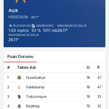
Açık
HISSEDILEN
26.1 °
RÜZGAR HIZI
NEM
BASINÇ
MINUMUM SICAKLIK
1011 mb
26.11°
1.63 mph/s
53 %
MAKSIMUM SICAKLIK
26.11°
Puan Durumu
#
Takım Adı
O
P
1
18
47
Fenerbahçe
2
18
47
Galatasaray
3
18
33
Trabzonspor
4
19
32
Beşiktaş