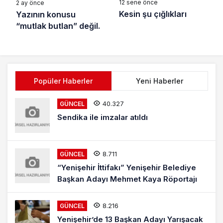
12 sene önce
2 ay önce
Kesin şu çığlıkları
Yazının konusu
“mutlak butlan” değil.
Popüler Haberler
Yeni Haberler
40.327
GÜNCEL
Sendika ile imzalar atıldı
8.711
GÜNCEL
“Yenişehir İttifakı” Yenişehir Belediye
Başkan Adayı Mehmet Kaya Röportajı
8.216
GÜNCEL
Yenişehir’de 13 Başkan Adayı Yarışacak