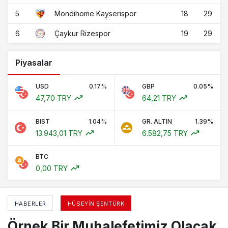
5
18
29
Mondihome Kayserispor
6
19
29
Çaykur Rizespor
Piyasalar
USD
0.17%
GBP
0.05%
47,70 TRY
64,21 TRY
BIST
1.04%
GR. ALTIN
1.39%
13.943,01 TRY
6.582,75 TRY
BTC
0,00 TRY
HABERLER
HÜSEYIN ŞENTÜRK
Örnek Bir Muhalefetimiz Olacak