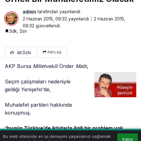
admin
tarafından yayınlandı
2 Haziran 2015, 09:32
yayınlandı
2 Haziran 2015,
09:32
güncellendi
3dk, 2sn
BEĞEN
PAYLAŞ
AKP Bursa
Milletvekili
Önder
Matlı
,
Seçim çalışmaları nedeniyle
geldiği Yenişehir’de,
Muhalefet partileri hakkında
konuşmuş.
“
bugün Türkiye’de iktidarla ilgili bir problem yok,
muhalefet problemi var.
Demiş.
Bu web sitesinde en iyi deneyimi yaşamanızı sağlamak
Kabul