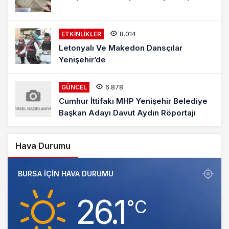
8.014
ETKINLIKLER
Letonyalı Ve Makedon Dansçılar
Yenişehir’de
6.878
GÜNCEL
Cumhur İttifakı MHP Yenişehir Belediye
Başkan Adayı Davut Aydın Röportajı
Hava Durumu
BURSA IÇIN HAVA DURUMU
26.1
‎°C