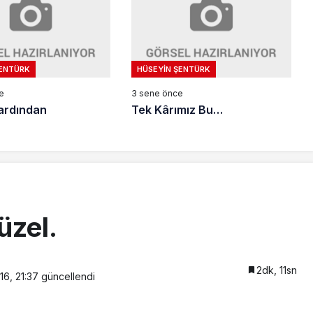
ŞENTÜRK
HÜSEYIN ŞENTÜRK
e
3 sene önce
ardından
Tek Kârımız Bu…
üzel.
2dk, 11sn
16, 21:37
güncellendi