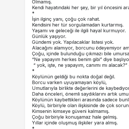
Olmamış.
Kendi hayatındaki her şey, bir yıl öncesini ar
*
İşin ilginç yanı, çoğu çok rahat.
Kendisini her tür sorgulamadan kurtarmış.
Yaşamı ve geleceği ile ilgili hayal kurmuyor.
Günlük yaşıyor.
Gündemi yok. Yapılacaklar listesi yok.
Alacağını alamıyor, borcunu ödeyemiyor a
Çoğu, içinde bulunduğu çıkmazı bile umurs
“Ne yapayım herkes benim gibi” diye başlıyo
“ yok, işte, ne yapayım, canımı mı alacak?” di
*
Köylünün geldiği bu nokta doğal değil.
Borcu varken uyuyamayan köylü,
Umutlarıyla birlikte değerlerini de kaybediyor
Daha önceleri, önemli saydıklarını artık um
Köylünün kaybettikleri arasında sadece bunl
Köylü, birbiriyle olan ilişkisinde de çok sorun
Kimsenin kimseye güveni kalmamış.
Çoğu birbiriyle konuşamaz hale gelmiş.
Yıllar içinde oluşmuş ilişkiler yara almış.
*