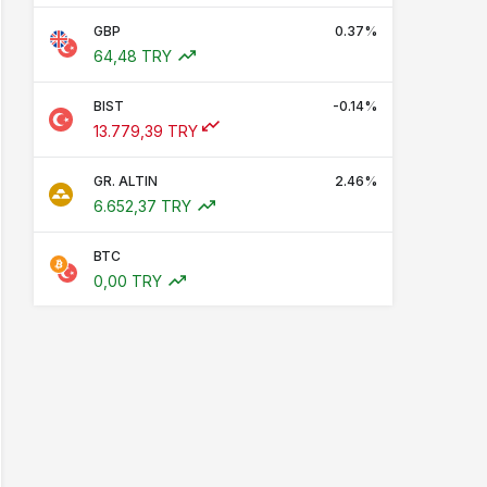
GBP
0.37%
64,48 TRY
BIST
-0.14%
13.779,39 TRY
GR. ALTIN
2.46%
6.652,37 TRY
BTC
0,00 TRY