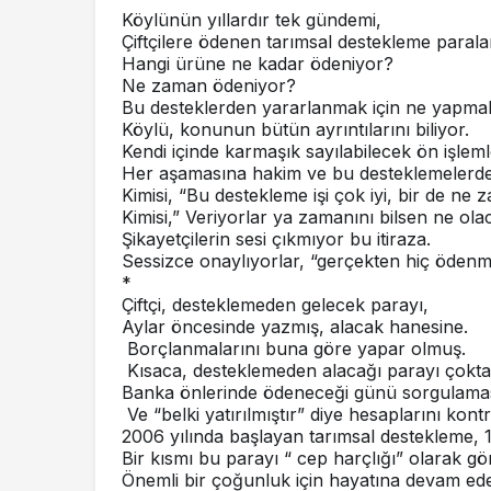
Köylünün yıllardır tek gündemi,
Çiftçilere ödenen tarımsal destekleme paralar
Hangi ürüne ne kadar ödeniyor?
Ne zaman ödeniyor?
Bu desteklerden yararlanmak için ne yapma
Köylü, konunun bütün ayrıntılarını biliyor.
Kendi içinde karmaşık sayılabilecek ön işle
Her aşamasına hakim ve bu desteklemelerde
Kimisi, “Bu destekleme işi çok iyi, bir de ne 
Kimisi,” Veriyorlar ya zamanını bilsen ne olac
Şikayetçilerin sesi çıkmıyor bu itiraza.
Sessizce onaylıyorlar, “gerçekten hiç öden
*
Çiftçi, desteklemeden gelecek parayı,
Aylar öncesinde yazmış, alacak hanesine.
Borçlanmalarını buna göre yapar olmuş.
Kısaca, desteklemeden alacağı parayı çokt
Banka önlerinde ödeneceği günü sorgulamas
Ve “belki yatırılmıştır” diye hesaplarını kon
2006 yılında başlayan tarımsal destekleme, 10
Bir kısmı bu parayı “ cep harçlığı” olarak g
Önemli bir çoğunluk için hayatına devam ed