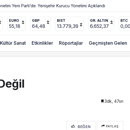
EURO
GBP
BIST
GR. ALTIN
BTC
55,18
64,48
13.779,39
6.652,37
0,0
Kültür Sanat
Etkinlikler
Röportajlar
Geçmişten Gelen
Değil
3dk, 47sn
BEĞEN
PAYLAŞ