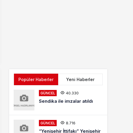
Popüler Haberler
Yeni Haberler
40.330
GÜNCEL
Sendika ile imzalar atıldı
8.716
GÜNCEL
“Yenişehir İttifakı” Yenişehir