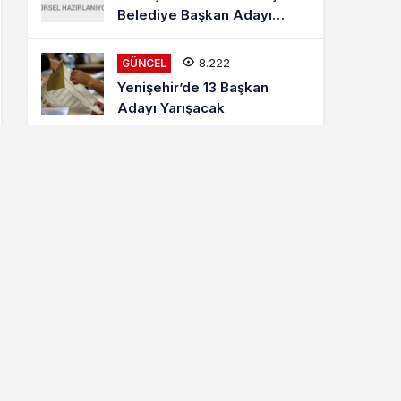
Belediye Başkan Adayı
Mehmet Kaya Röportajı
8.222
GÜNCEL
Yenişehir’de 13 Başkan
Adayı Yarışacak
8.018
ETKINLIKLER
Letonyalı Ve Makedon
Dansçılar Yenişehir’de
6.884
GÜNCEL
Cumhur İttifakı MHP
Yenişehir Belediye Başkan
Adayı Davut Aydın Röportajı
Hava Durumu
city not found