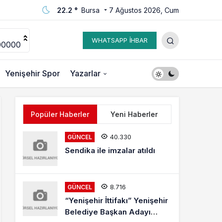
22.2 °
Bursa
7 Ağustos 2026, Cum
WHATSAPP İHBAR
00000
Yenişehir Spor
Yazarlar
Popüler Haberler
Yeni Haberler
40.330
GÜNCEL
Sendika ile imzalar atıldı
8.716
GÜNCEL
“Yenişehir İttifakı” Yenişehir
Belediye Başkan Adayı