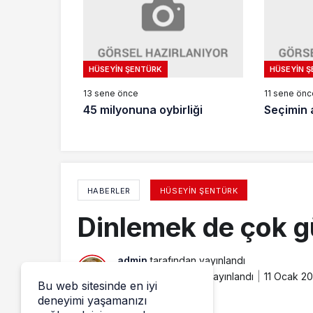
HÜSEYIN ŞENTÜRK
HÜSEYIN 
13 sene önce
11 sene önc
45 milyonuna oybirliği
Seçimin 
HABERLER
HÜSEYIN ŞENTÜRK
Dinlemek de çok g
admin
tarafından yayınlandı
11 Ocak 2016, 21:36
yayınlandı
11 Ocak 20
Bu web sitesinde en iyi
deneyimi yaşamanızı