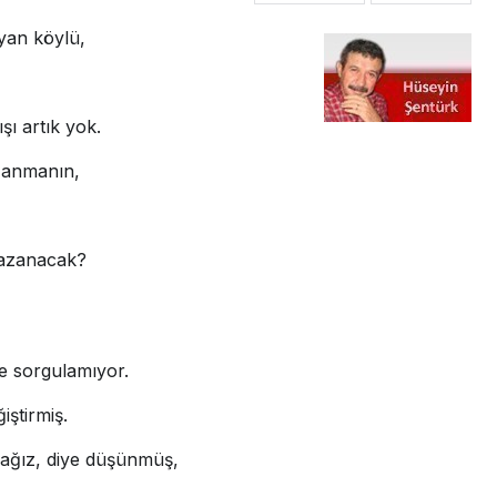
ayan köylü,
şı artık yok.
azanmanın,
kazanacak?
e sorgulamıyor.
iştirmiş.
cağız, diye düşünmüş,