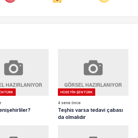
ŞENTÜRK
HÜSEYIN ŞENTÜRK
e
4 sene önce
nişehirliler?
Teşhis varsa tedavi çabası
da olmalıdır