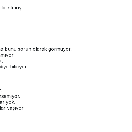
atır olmuş.
ma bunu sorun olarak görmüyor.
amıyor.
r,
ye bitiriyor.
.
ursamıyor.
ar yok.
lar yaşıyor.