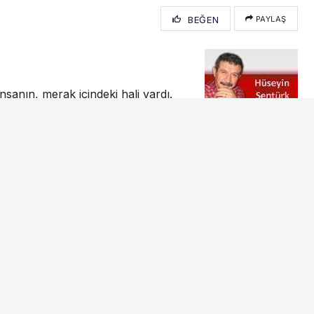
BEĞEN
PAYLAŞ
sanın, merak içindeki hali vardı.
an bu cümle karşında,
 öğretmeni karşısındaki çaresizliğini hatırladım.
lmiyorum.
iş gibi görünse de
şmak,
maya çalışmak.
yarmak zorunda kalmak.