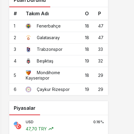
Puan Durumu
#
Takım Adı
O
P
1
18
47
Fenerbahçe
2
18
47
Galatasaray
3
18
33
Trabzonspor
4
19
32
Beşiktaş
Mondihome
5
18
29
Kayserispor
6
19
29
Çaykur Rizespor
Piyasalar
USD
0.16%
47,70 TRY