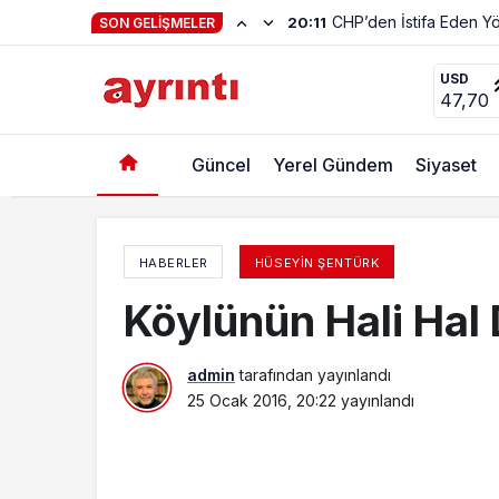
SON GELIŞMELER
Dinlemek de çok güzel.
USD
47,70
Güncel
Yerel Gündem
Siyaset
HABERLER
HÜSEYIN ŞENTÜRK
Köylünün Hali Hal 
admin
tarafından yayınlandı
25 Ocak 2016, 20:22
yayınlandı