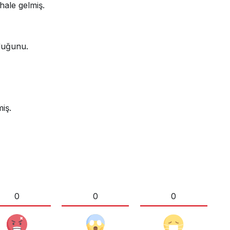
hale gelmiş.
lduğunu.
iş.
0
0
0