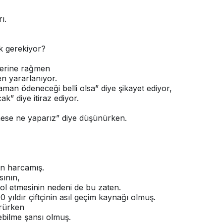
ı.
k gerekiyor?
mlerine rağmen
n yararlanıyor.
zaman ödeneceği belli olsa” diye şikayet ediyor,
ak” diye itiraz ediyor.
mese ne yaparız” diye düşünürken.
an harcamış.
ının,
trol etmesinin nedeni de bu zaten.
 yıldır çiftçinin asıl geçim kaynağı olmuş.
örürken
ebilme şansı olmuş.