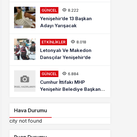
Mehmet Kaya Röportajı
8.222
GÜNCEL
Yenişehir’de 13 Başkan
Adayı Yarışacak
8.018
ETKINLIKLER
Letonyalı Ve Makedon
Dansçılar Yenişehir’de
6.884
GÜNCEL
Cumhur İttifakı MHP
Yenişehir Belediye Başkan
Adayı Davut Aydın Röportajı
Hava Durumu
city not found