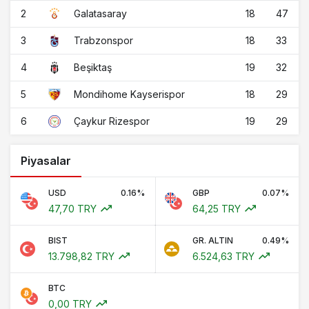
2
18
47
Galatasaray
3
18
33
Trabzonspor
4
19
32
Beşiktaş
5
18
29
Mondihome Kayserispor
6
19
29
Çaykur Rizespor
Piyasalar
USD
0.16%
GBP
0.07%
47,70 TRY
64,25 TRY
BIST
GR. ALTIN
0.49%
13.798,82 TRY
6.524,63 TRY
BTC
0,00 TRY