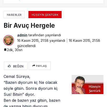
HABERLER
HÜSEYIN ŞENTÜRK
Bir Avuç Hergele
admin
tarafından yayınlandı
16 Kasım 2015, 21:58
yayınlandı
16 Kasım 2015, 21:58
güncellendi
2dk, 30sn
BEĞEN
PAYLAŞ
Cemal Süreya,
“Bazen diyorum ki; Ne olacak
söyle gitsin. Sonra diyorum ki;
Sus! Bitsin” diyor.
Ben de bazen yaz gitsin, bazen
de yazma bitsin diyorum.