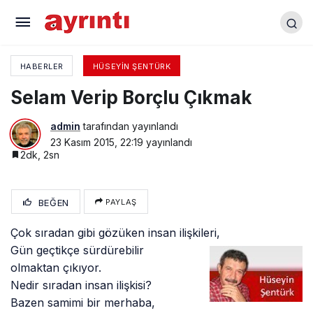
Bir Avuç Hergele
HABERLER
HÜSEYIN ŞENTÜRK
Selam Verip Borçlu Çıkmak
admin
tarafından yayınlandı
23 Kasım 2015, 22:19
yayınlandı
2dk, 2sn
BEĞEN
PAYLAŞ
Çok sıradan gibi gözüken insan ilişkileri,
Gün geçtikçe sürdürebilir
olmaktan çıkıyor.
Nedir sıradan insan ilişkisi?
Bazen samimi bir merhaba,