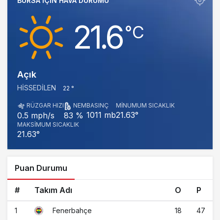
BURSA IÇIN HAVA DURUMU
21.6
‎°C
Açık
HISSEDILEN
22 °
RÜZGAR HIZI
NEM
BASINÇ
MINUMUM SICAKLIK
1011 mb
21.63°
0.5 mph/s
83 %
MAKSIMUM SICAKLIK
21.63°
Puan Durumu
#
Takım Adı
O
P
1
18
47
Fenerbahçe