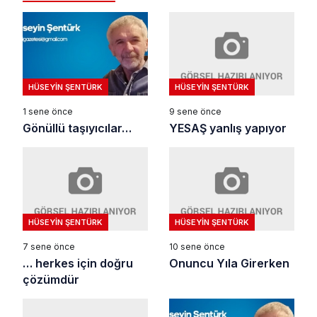
HÜSEYIN ŞENTÜRK
HÜSEYIN ŞENTÜRK
9 sene önce
1 sene önce
YESAŞ yanlış yapıyor
Gönüllü taşıyıcılar…
HÜSEYIN ŞENTÜRK
HÜSEYIN ŞENTÜRK
7 sene önce
10 sene önce
… herkes için doğru
Onuncu Yıla Girerken
çözümdür