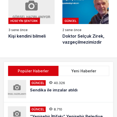
HÜSEYIN ŞENTÜRK
GÜNCEL
3 sene önce
2 sene önce
Kişi kendini bilmeli
Doktor Selçuk Zirek,
vazgeçilmezimizdir
Popüler Haberler
Yeni Haberler
40.326
GÜNCEL
Sendika ile imzalar atıldı
8.710
GÜNCEL
“Yenişehir İttifakı” Yenişehir Belediye