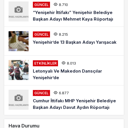
8.710
GÜNCEL
“Yenişehir İttifakı” Yenişehir Belediye
Başkan Adayı Mehmet Kaya Röportajı
8.215
GÜNCEL
Yenişehir’de 13 Başkan Adayı Yarışacak
8.013
ETKINLIKLER
Letonyalı Ve Makedon Dansçılar
Yenişehir’de
6.877
GÜNCEL
Cumhur İttifakı MHP Yenişehir Belediye
Başkan Adayı Davut Aydın Röportajı
Hava Durumu