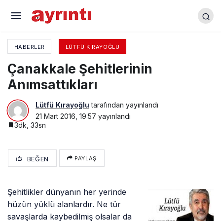
Emekçi Kadınlar…
HABERLER
LÜTFÜ KIRAYOĞLU
Çanakkale Şehitlerinin
Anımsattıkları
Lütfü Kırayoğlu
tarafından yayınlandı
21 Mart 2016, 19:57
yayınlandı
3dk, 33sn
BEĞEN
PAYLAŞ
Şehitlikler dünyanın her yerinde
hüzün yüklü alanlardır. Ne tür
savaşlarda kaybedilmiş olsalar da