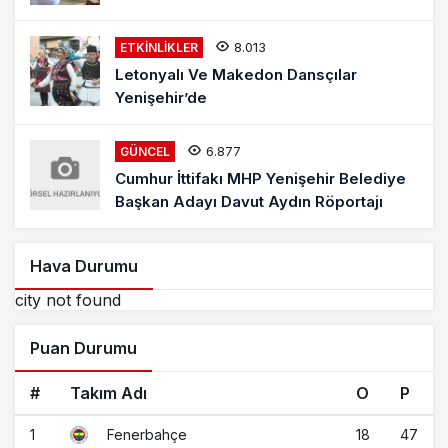
8.013
ETKINLIKLER
Letonyalı Ve Makedon Dansçılar
Yenişehir’de
6.877
GÜNCEL
Cumhur İttifakı MHP Yenişehir Belediye
Başkan Adayı Davut Aydın Röportajı
Hava Durumu
city not found
Puan Durumu
#
Takım Adı
O
P
1
18
47
Fenerbahçe