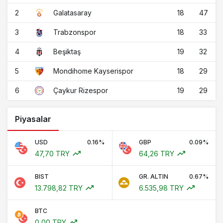
2
18
47
Galatasaray
3
18
33
Trabzonspor
4
19
32
Beşiktaş
5
18
29
Mondihome Kayserispor
6
19
29
Çaykur Rizespor
Piyasalar
USD
0.16%
GBP
0.09%
47,70 TRY
64,26 TRY
BIST
GR. ALTIN
0.67%
13.798,82 TRY
6.535,98 TRY
BTC
0,00 TRY