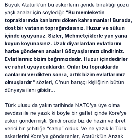
Büyük Atatürk’ün bu askerlerin geride bıraktığı gözü
yaşlı analar için söylediği:
"Bu memleketin
topraklarında kanlarını döken kahramanlar! Burada,
dost bir vatanın toprağındasınız. Huzur ve sükun
içinde uyuyunuz. Sizler, Mehmetçiklerle yan yana
koyun koyunasınız. Uzak diyarlardan evlatlarını
harbe gönderen analar! Gözyaşlarınızı dindiriniz.
Evlatlarınız bizim bağrımızdadır. Huzur içindedirler
ve rahat uyuyacaklardır. Onlar bu topraklarda
canlarını verdikten sonra, artık bizim evlatlarımız
olmuşlardır"
sözleri, O’nun barışçı kişiliğinin bütün
dünyaya ilanı gibidir…
Türk ulusu da yakın tarihinde NATO’ya üye olma
sevdası ile ne yazık ki böyle bir gaflet içinde Kore’ye
asker göndermişti. Şimdi orada biz de hazin ve ibret
verici bir şehitliğe “sahip” olduk. Ve ne yazık ki Türk
askerlerini Kore’ye gönderenler, Atatürk’ün Anzak