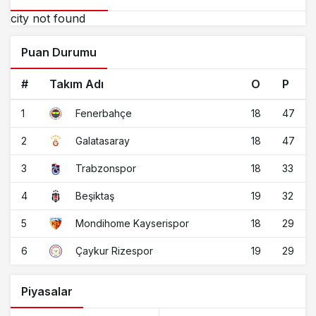
city not found
Puan Durumu
#
Takım Adı
O
P
1
18
47
Fenerbahçe
2
18
47
Galatasaray
3
18
33
Trabzonspor
4
19
32
Beşiktaş
5
18
29
Mondihome Kayserispor
6
19
29
Çaykur Rizespor
Piyasalar