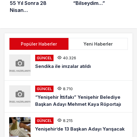
55 Yıl Sonra 28
“Bilseydim…”
Nisan…
Popüler Haberler
Yeni Haberler
40.326
GÜNCEL
Sendika ile imzalar atıldı
8.710
GÜNCEL
“Yenişehir İttifakı” Yenişehir Belediye
Başkan Adayı Mehmet Kaya Röportajı
8.215
GÜNCEL
Yenişehir’de 13 Başkan Adayı Yarışacak