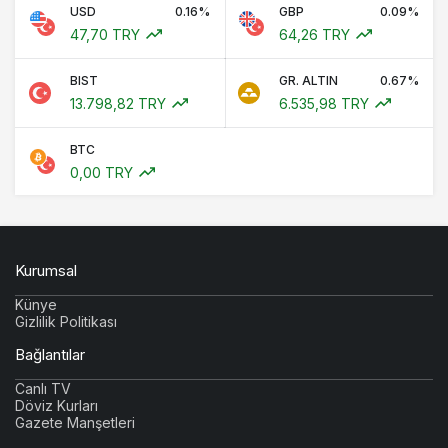
USD
0.16%
GBP
0.09%
47,70 TRY
64,26 TRY
BIST
GR. ALTIN
0.67%
13.798,82 TRY
6.535,98 TRY
BTC
0,00 TRY
Kurumsal
Künye
Gizlilik Politikası
Bağlantılar
Canlı TV
Döviz Kurları
Gazete Manşetleri