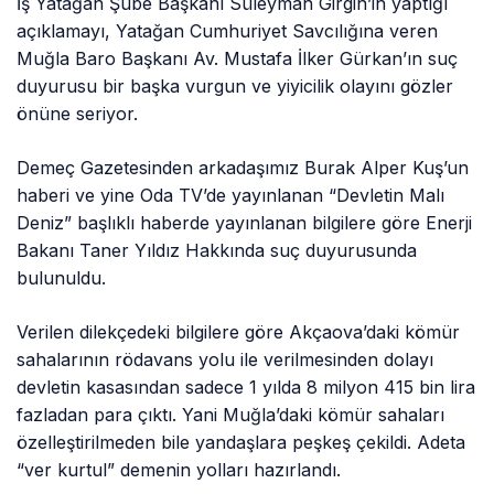
İş Yatağan Şube Başkanı Süleyman Girgin’in yaptığı
açıklamayı, Yatağan Cumhuriyet Savcılığına veren
Muğla Baro Başkanı Av. Mustafa İlker Gürkan’ın suç
duyurusu bir başka vurgun ve yiyicilik olayını gözler
önüne seriyor.
Demeç Gazetesinden arkadaşımız Burak Alper Kuş’un
haberi ve yine Oda TV’de yayınlanan “Devletin Malı
Deniz” başlıklı haberde yayınlanan bilgilere göre Enerji
Bakanı Taner Yıldız Hakkında suç duyurusunda
bulunuldu.
Verilen dilekçedeki bilgilere göre Akçaova’daki kömür
sahalarının rödavans yolu ile verilmesinden dolayı
devletin kasasından sadece 1 yılda 8 milyon 415 bin lira
fazladan para çıktı. Yani Muğla’daki kömür sahaları
özelleştirilmeden bile yandaşlara peşkeş çekildi. Adeta
“ver kurtul” demenin yolları hazırlandı.