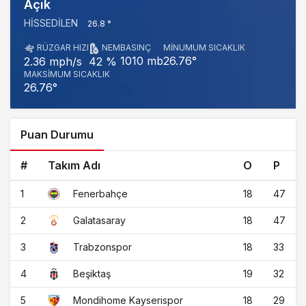
Açık
HISSEDILEN
26.8 °
RÜZGAR HIZI
NEM
BASINÇ
MINUMUM SICAKLIK
1010 mb
26.76°
2.36 mph/s
42 %
MAKSIMUM SICAKLIK
26.76°
Puan Durumu
#
Takım Adı
O
P
1
18
47
Fenerbahçe
2
18
47
Galatasaray
3
18
33
Trabzonspor
4
19
32
Beşiktaş
5
18
29
Mondihome Kayserispor