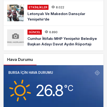
8.022
ETKINLIKLER
Letonyalı Ve Makedon Dansçılar
Yenişehir’de
6.890
GÜNCEL
Cumhur İttifakı MHP Yenişehir Belediye
Başkan Adayı Davut Aydın Röportajı
Hava Durumu
BURSA IÇIN HAVA DURUMU
26.8
‎°C