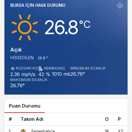
BURSA IÇIN HAVA DURUMU
26.8
‎°C
Açık
HISSEDILEN
26.8 °
RÜZGAR HIZI
NEM
BASINÇ
MINUMUM SICAKLIK
1010 mb
26.76°
2.36 mph/s
42 %
MAKSIMUM SICAKLIK
26.76°
Puan Durumu
#
Takım Adı
O
P
1
18
47
Fenerbahçe