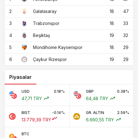
2
18
47
Galatasaray
3
18
33
Trabzonspor
4
19
32
Beşiktaş
5
18
29
Mondihome Kayserispor
6
19
29
Çaykur Rizespor
Piyasalar
USD
0.18%
GBP
0.38%
47,71 TRY
64,48 TRY
BIST
-0.14%
GR. ALTIN
2.59%
13.779,39 TRY
6.660,55 TRY
BTC