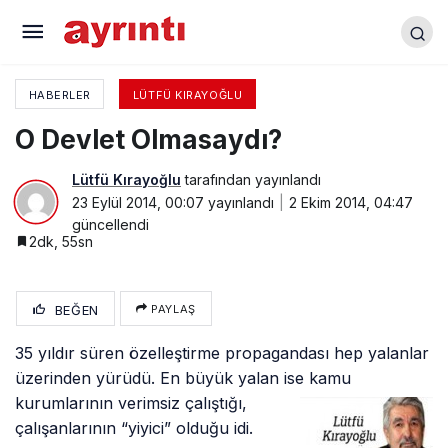
12 Eylül Sürüyor
HABERLER
LÜTFÜ KIRAYOĞLU
O Devlet Olmasaydı?
Lütfü Kırayoğlu
tarafından yayınlandı
23 Eylül 2014, 00:07
yayınlandı
2 Ekim 2014, 04:47
güncellendi
2dk, 55sn
BEĞEN
PAYLAŞ
35 yıldır süren özelleştirme propagandası hep yalanlar
üzerinden yürüdü. En büyük yalan ise kamu
kurumlarının verimsiz çalıştığı,
çalışanlarının “yiyici” olduğu idi.