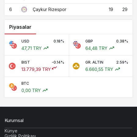
6
19
29
Çaykur Rizespor
Piyasalar
USD
0.18%
GBP
0.38%
47,71 TRY
64,48 TRY
BIST
-0.14%
GR. ALTIN
2.59%
13.779,39 TRY
6.660,55 TRY
BTC
0,00 TRY
Kurumsal
Künye
Gizlilik Politikası