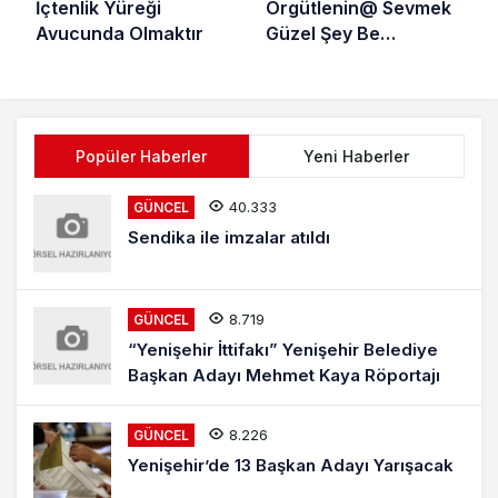
İçtenlik Yüreği
Örgütlenin@ Sevmek
Avucunda Olmaktır
Güzel Şey Be
Kardeşim!
Popüler Haberler
Yeni Haberler
40.333
GÜNCEL
Sendika ile imzalar atıldı
8.719
GÜNCEL
“Yenişehir İttifakı” Yenişehir Belediye
Başkan Adayı Mehmet Kaya Röportajı
8.226
GÜNCEL
Yenişehir’de 13 Başkan Adayı Yarışacak