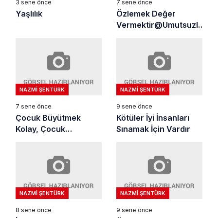
3 sene önce
7 sene önce
Yaşlılık
Özlemek Değer
Vermektir@Umutsuzluk
Manevi Bir İntihardır
NAZMI ŞENTÜRK
NAZMI ŞENTÜRK
7 sene önce
9 sene önce
Çocuk Büyütmek
Kötüler İyi İnsanları
Kolay, Çocuk
Sınamak İçin Vardır
Yetiştirmek Zordur
NAZMI ŞENTÜRK
NAZMI ŞENTÜRK
8 sene önce
9 sene önce