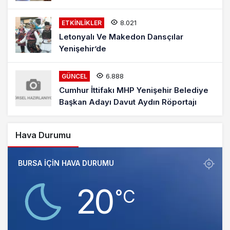
8.021
ETKINLIKLER
Letonyalı Ve Makedon Dansçılar
Yenişehir’de
6.888
GÜNCEL
Cumhur İttifakı MHP Yenişehir Belediye
Başkan Adayı Davut Aydın Röportajı
Hava Durumu
BURSA IÇIN HAVA DURUMU
20
‎°C