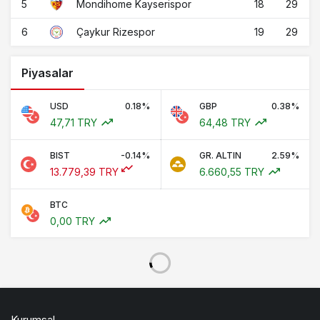
5
18
29
Mondihome Kayserispor
6
19
29
Çaykur Rizespor
Piyasalar
USD
0.18%
GBP
0.38%
47,71 TRY
64,48 TRY
BIST
-0.14%
GR. ALTIN
2.59%
13.779,39 TRY
6.660,55 TRY
BTC
0,00 TRY
Kurumsal