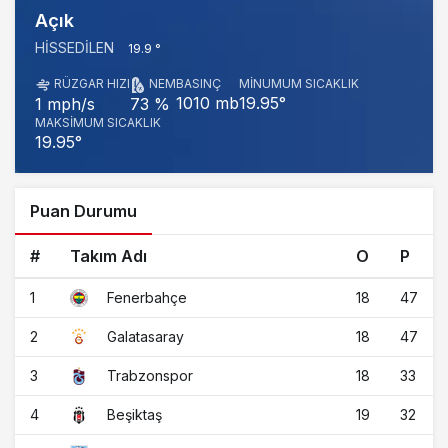
Açık
HISSEDILEN
19.9 °
RÜZGAR HIZI
NEM
BASINÇ
MINUMUM SICAKLIK
1010 mb
19.95°
1 mph/s
73 %
MAKSIMUM SICAKLIK
19.95°
Puan Durumu
#
Takım Adı
O
P
1
18
47
Fenerbahçe
2
18
47
Galatasaray
3
18
33
Trabzonspor
4
19
32
Beşiktaş