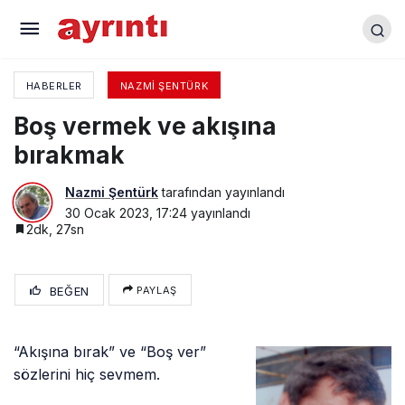
Boş vermek ve akışına bırakmak
HABERLER
NAZMI ŞENTÜRK
Boş vermek ve akışına
bırakmak
Nazmi Şentürk
tarafından yayınlandı
30 Ocak 2023, 17:24
yayınlandı
2dk, 27sn
BEĞEN
PAYLAŞ
“Akışına bırak” ve “Boş ver”
sözlerini hiç sevmem.