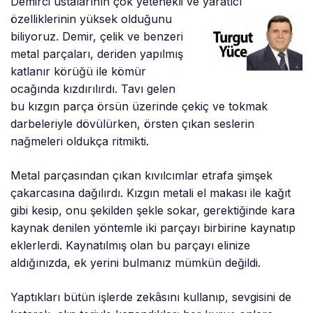
Demirci ustalarının çok yetenekli ve yaratıcı
özelliklerinin yüksek olduğunu
biliyoruz. Demir, çelik ve benzeri
metal parçaları, deriden yapılmış
katlanır körüğü ile kömür
ocağında kızdırılırdı. Tavı gelen
bu kızgın parça örsün üzerinde çekiç ve tokmak
darbeleriyle dövülürken, örsten çıkan seslerin
nağmeleri oldukça ritmikti.
Metal parçasından çıkan kıvılcımlar etrafa şimşek
çakarcasına dağılırdı. Kızgın metali el makası ile kağıt
gibi kesip, onu şekilden şekle sokar, gerektiğinde kara
kaynak denilen yöntemle iki parçayı birbirine kaynatıp
eklerlerdi. Kaynatılmış olan bu parçayı elinize
aldığınızda, ek yerini bulmanız mümkün değildi.
Yaptıkları bütün işlerde zekâsını kullanıp, sevgisini de