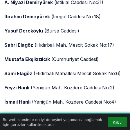
A. Niyazi Demiryürek
(İstiklal Caddesi No:31)
İbrahim Demiryürek
(İnegöl Caddesi No:18)
Yusuf Dereköylü
(Bursa Caddesi)
Sabri Elagöz
(Hıdırbali Mah. Mescit Sokak No:17)
Mustafa Ekşikızılcık
(Cumhuriyet Caddesi)
Sami Elagöz
(Hıdırbali Mahallesi Mescit Sokak No:6)
Feyzi Hanlı
(Yenigün Mah. Kozdere Caddesi No:2)
İsmail Hanlı
(Yenigün Mah. Kozdere Caddesi No:4)
İlyas Geyik
(Eski Tahıl Arkası)
Bu web sitesinde en iyi deneyimi yaşamanızı sağlamak
Kabul
için çerezler kullanılmaktadır.