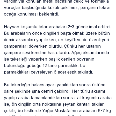
yardımıyla konulan metal paçasına çekiç ve tokmakla
vuruşlar başladığında körük çekilmez, parçanın tekrar
ocağa konulması beklenirdi.
Hayvan koşumlu tatar arabaları 2-3 günde imal edilirdi.
Bu arabaların önce dingilleri başta olmak üzere bütün
demir aksamları yapılırken, en keyifli ve de özenli yeri
çamparaları döverken olurdu. Çünkü her ustanın
çampara sesi kendine has olurdu. Ağaç aksamlarında
ise tekerleği yaparken başlık denilen poyranın
bulunduğu göbeğe 12 tane parmaklık, bu
parmaklıkları çevreleyen 6 adet espit takılırdı.
Bu tekerleğin balans ayarı yapıldıktan sonra üstüne
daire şeklinde şına demiri çakılırdı. Her türlü aksamı
yapılıp araba tamamlandıktan sonra, at koşumlu araba
ise, ön dingilin orta noktasına şeytan kantarı takılar
çekilir, bu testlerde Yağcı Mustafa’nın arabaları 6-7 kg