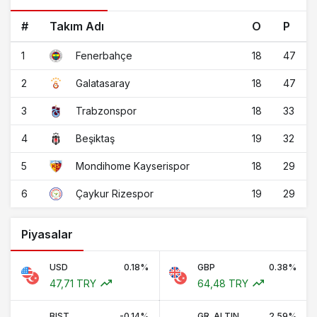
#
Takım Adı
O
P
1
18
47
Fenerbahçe
2
18
47
Galatasaray
3
18
33
Trabzonspor
4
19
32
Beşiktaş
5
18
29
Mondihome Kayserispor
6
19
29
Çaykur Rizespor
Piyasalar
USD
0.18%
GBP
0.38%
47,71 TRY
64,48 TRY
BIST
-0.14%
GR. ALTIN
2.59%