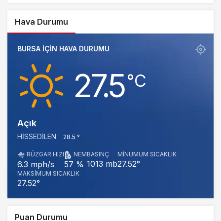
Hava Durumu
BURSA IÇIN HAVA DURUMU
27.5
‎°C
Açık
HISSEDILEN
28.5 °
RÜZGAR HIZI
NEM
BASINÇ
MINUMUM SICAKLIK
1013 mb
27.52°
6.3 mph/s
57 %
MAKSIMUM SICAKLIK
27.52°
Puan Durumu