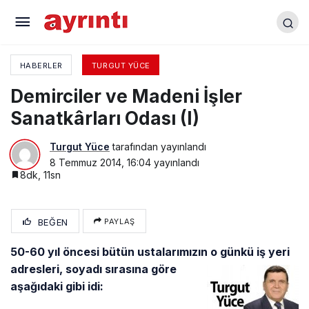
Demirciler ve Madeni İşler Sanatkârları Odası (I)
HABERLER
TURGUT YÜCE
Demirciler ve Madeni İşler
Sanatkârları Odası (I)
Turgut Yüce
tarafından yayınlandı
8 Temmuz 2014, 16:04
yayınlandı
8dk, 11sn
BEĞEN
PAYLAŞ
50-60 yıl öncesi bütün ustalarımızın o günkü iş yeri
adresleri,
soyadı sırasına göre
aşağıdaki gibi idi: