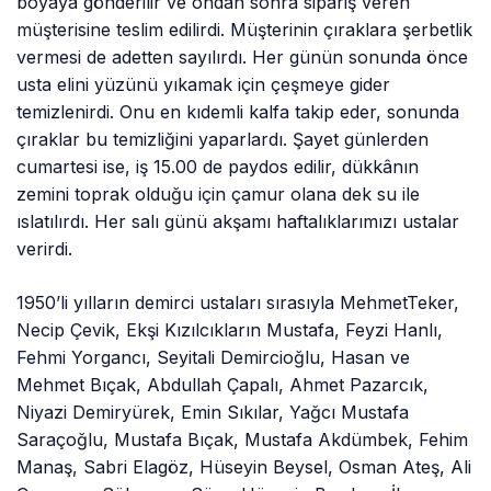
boyaya gönderilir ve ondan sonra sipariş veren
müşterisine teslim edilirdi. Müşterinin çıraklara şerbetlik
vermesi de adetten sayılırdı. Her günün sonunda önce
usta elini yüzünü yıkamak için çeşmeye gider
temizlenirdi. Onu en kıdemli kalfa takip eder, sonunda
çıraklar bu temizliğini yaparlardı. Şayet günlerden
cumartesi ise, iş 15.00 de paydos edilir, dükkânın
zemini toprak olduğu için çamur olana dek su ile
ıslatılırdı. Her salı günü akşamı haftalıklarımızı ustalar
verirdi.
1950’li yılların demirci ustaları sırasıyla MehmetTeker,
Necip Çevik, Ekşi Kızılcıkların Mustafa, Feyzi Hanlı,
Fehmi Yorgancı, Seyitali Demircioğlu, Hasan ve
Mehmet Bıçak, Abdullah Çapalı, Ahmet Pazarcık,
Niyazi Demiryürek, Emin Sıkılar, Yağcı Mustafa
Saraçoğlu, Mustafa Bıçak, Mustafa Akdümbek, Fehim
Manaş, Sabri Elagöz, Hüseyin Beysel, Osman Ateş, Ali