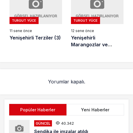
TURGUT YÜCE
TURGUT YÜCE
11 sene önce
12 sene önce
Yenişehirli Terziler (3)
Yenişehirli
Marangozlar ve
Keresteciler (1)
Yorumlar kapalı.
Popüler Haberler
Yeni Haberler
40.342
GÜNCEL
Sendika ile imzalar atıldı