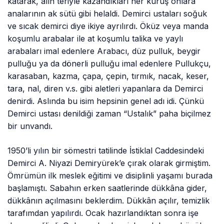
katarak, alın teriyle kazandıkları her kuruş onlara
analarının ak sütü gibi helaldi. Demirci ustaları soğuk
ve sıcak demirci diye ikiye ayrılırdı. Öküz veya manda
koşumlu arabalar ile at koşumlu talika ve yaylı
arabaları imal edenlere Arabacı, düz pulluk, beygir
pulluğu ya da dönerli pulluğu imal edenlere Pullukçu,
karasaban, kazma, çapa, çepin, tırmık, nacak, keser,
tara, nal, diren v.s. gibi aletleri yapanlara da Demirci
denirdi. Aslında bu isim hepsinin genel adı idi. Çünkü
Demirci ustası denildiği zaman “Ustalık” paha biçilmez
bir unvandı.
1950’li yılın bir sömestri tatilinde İstiklal Caddesindeki
Demirci A. Niyazi Demiryürek’e çırak olarak girmiştim.
Ömrümün ilk meslek eğitimi ve disiplinli yaşamı burada
başlamıştı. Sabahın erken saatlerinde dükkâna gider,
dükkânın açılmasını beklerdim. Dükkân açılır, temizlik
tarafımdan yapılırdı. Ocak hazırlandıktan sonra işe