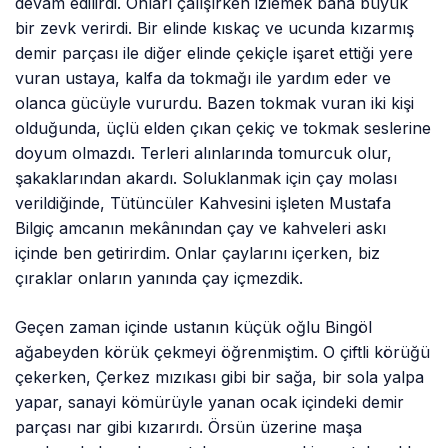
devam edilirdi. Onları çalışırken izlemek bana büyük
bir zevk verirdi. Bir elinde kıskaç ve ucunda kızarmış
demir parçası ile diğer elinde çekiçle işaret ettiği yere
vuran ustaya, kalfa da tokmağı ile yardım eder ve
olanca gücüyle vururdu. Bazen tokmak vuran iki kişi
olduğunda, üçlü elden çıkan çekiç ve tokmak seslerine
doyum olmazdı. Terleri alınlarında tomurcuk olur,
şakaklarından akardı. Soluklanmak için çay molası
verildiğinde, Tütüncüler Kahvesini işleten Mustafa
Bilgiç amcanın mekânından çay ve kahveleri askı
içinde ben getirirdim. Onlar çaylarını içerken, biz
çıraklar onların yanında çay içmezdik.
Geçen zaman içinde ustanın küçük oğlu Bingöl
ağabeyden körük çekmeyi öğrenmiştim. O çiftli körüğü
çekerken, Çerkez mızıkası gibi bir sağa, bir sola yalpa
yapar, sanayi kömürüyle yanan ocak içindeki demir
parçası nar gibi kızarırdı. Örsün üzerine maşa