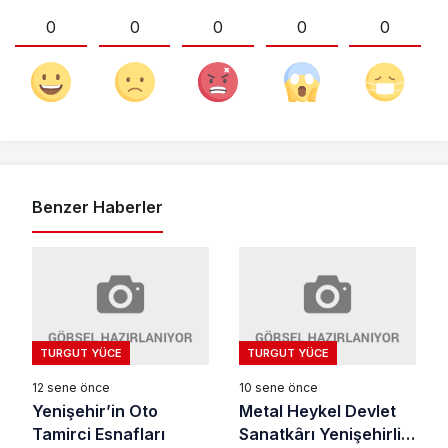
0
0
0
0
0
Benzer Haberler
TURGUT YÜCE
TURGUT YÜCE
12 sene önce
10 sene önce
Yenişehir’in Oto
Metal Heykel Devlet
Tamirci Esnafları
Sanatkârı Yenişehirli