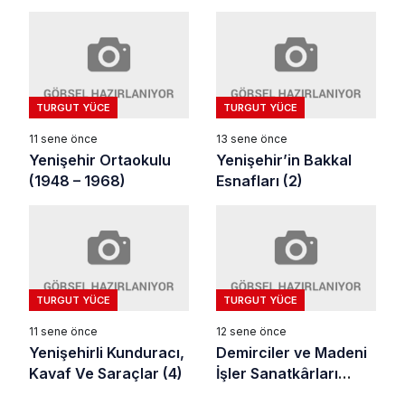
Yılmaz Emen
TURGUT YÜCE
TURGUT YÜCE
11 sene önce
13 sene önce
Yenişehir Ortaokulu
Yenişehir’in Bakkal
(1948 – 1968)
Esnafları (2)
TURGUT YÜCE
TURGUT YÜCE
11 sene önce
12 sene önce
Yenişehirli Kunduracı,
Demirciler ve Madeni
Kavaf Ve Saraçlar (4)
İşler Sanatkârları
Odası (3)