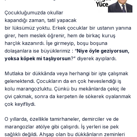
Çocukluğumuzda okullar
kapandığı zaman, tatil yapacak
bir lüksümüz yoktu. Erkek çocuklar bir ustanın yanına
girer, hem meslek öğrenir, hem de birkaç kuruş
harçlık kazanırdı. İşe girmeyip, boşu boşuna
dolaşanlara ise büyüklerimiz : “
Niye öyle geziyorsun,
yoksa köpek mi taşlıyorsun
?” diyerek ayıplardı.
Mutlaka bir dükkânda veya herhangi bir işte çalışmak
gelenektendi. Çocukların da en çok heveslendiği iş
kolu marangozluktu. Çünkü bu mekânlarda çekiç ile
çivi çakmak, sonra da kerpeten ile sökerek oyalanmak
çok keyifliydi.
O yıllarda, özellikle tamirhaneler, demirciler ve de
marangozlar atölye gibi çalışırdı. İş yerleri ise pek
sağlıklı değildi. Ahşap olan bu dükkânların zeminleri