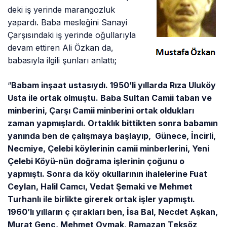
deki iş yerinde marangozluk
yapardı. Baba mesleğini Sanayi
Çarşısındaki iş yerinde oğullarıyla
devam ettiren Ali Özkan da,
babasıyla ilgili şunları anlattı;
“
Babam inşaat ustasıydı. 1950’li yıllarda Rıza Uluköy
Usta ile ortak olmuştu. Baba Sultan Camii taban ve
minberini, Çarşı Camii minberini ortak oldukları
zaman yapmışlardı. Ortaklık bittikten sonra babamın
yanında ben de çalışmaya başlayıp, Günece, İncirli,
Necmiye, Çelebi köylerinin camii minberlerini, Yeni
Çelebi Köyü-nün doğrama işlerinin çoğunu o
yapmıştı. Sonra da köy okullarının ihalelerine Fuat
Ceylan, Halil Camcı, Vedat Şemaki ve Mehmet
Turhanlı ile birlikte girerek ortak işler yapmıştı.
1960’lı yılların ç çırakları ben, İsa Bal, Necdet Aşkan,
Murat Genç, Mehmet Oymak, Ramazan Teksöz