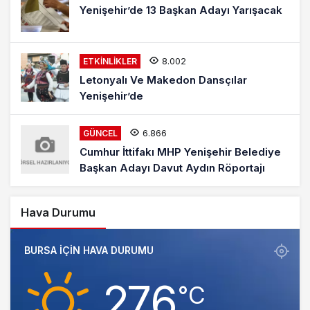
Yenişehir’de 13 Başkan Adayı Yarışacak
8.002
ETKINLIKLER
Letonyalı Ve Makedon Dansçılar
Yenişehir’de
6.866
GÜNCEL
Cumhur İttifakı MHP Yenişehir Belediye
Başkan Adayı Davut Aydın Röportajı
Hava Durumu
BURSA IÇIN HAVA DURUMU
27.6
‎°C