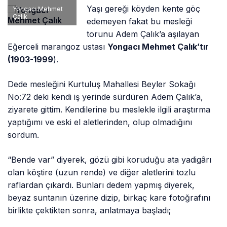
Yaşı gereği köyden kente göç
Yongacı Mehmet
Çalık
edemeyen fakat bu mesleği
torunu Adem Çalık’a aşılayan
Eğerceli marangoz ustası
Yongacı Mehmet Çalık’tır
(1903-1999
).
Dede mesleğini Kurtuluş Mahallesi Beyler Sokağı
No:72 deki kendi iş yerinde sürdüren Adem Çalık’a,
ziyarete gittim. Kendilerine bu meslekle ilgili araştırma
yaptığımı ve eski el aletlerinden, olup olmadığını
sordum.
“Bende var” diyerek, gözü gibi koruduğu ata yadigârı
olan köştire (uzun rende) ve diğer aletlerini tozlu
raflardan çıkardı. Bunları dedem yapmış diyerek,
beyaz suntanın üzerine dizip, birkaç kare fotoğrafını
birlikte çektikten sonra, anlatmaya başladı;