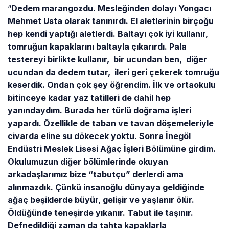
“
Dedem marangozdu. Mesleğinden dolayı Yongacı
Mehmet Usta olarak tanınırdı. El aletlerinin birçoğu
hep kendi yaptığı aletlerdi. Baltayı çok iyi kullanır,
tomruğun kapaklarını baltayla çıkarırdı. Pala
testereyi birlikte kullanır, bir ucundan ben, diğer
ucundan da dedem tutar, ileri geri çekerek tomruğu
keserdik. Ondan çok şey öğrendim. İlk ve ortaokulu
bitinceye kadar yaz tatilleri de dahil hep
yanındaydım. Burada her türlü doğrama işleri
yapardı. Özellikle de taban ve tavan döşemeleriyle
civarda eline su dökecek yoktu. Sonra İnegöl
Endüstri Meslek Lisesi Ağaç İşleri Bölümüne girdim.
Okulumuzun diğer bölümlerinde okuyan
arkadaşlarımız bize “tabutçu” derlerdi ama
alınmazdık. Çünkü insanoğlu dünyaya geldiğinde
ağaç beşiklerde büyür, gelişir ve yaşlanır ölür.
Öldüğünde teneşirde yıkanır. Tabut ile taşınır.
Defnedildiği zaman da tahta kapaklarla