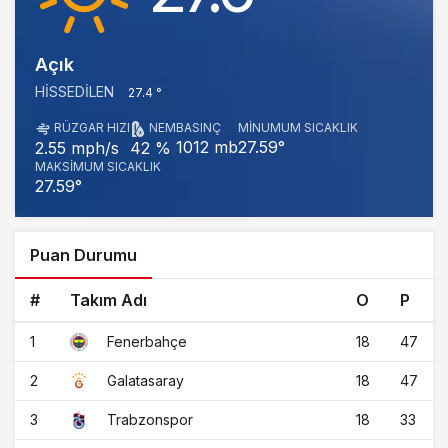
Açık
HISSEDILEN
27.4 °
RÜZGAR HIZI
NEM
BASINÇ
MINUMUM SICAKLIK
1012 mb
27.59°
2.55 mph/s
42 %
MAKSIMUM SICAKLIK
27.59°
Puan Durumu
#
Takım Adı
O
P
1
18
47
Fenerbahçe
2
18
47
Galatasaray
3
18
33
Trabzonspor