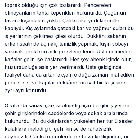
toprak olduğu için çok tozlanırdı. Pencereleri
olmayanların tahta kepenkleri bulunurdu. Çoğunun
tavan döşemeleri yoktu. Çatıları ise yerli kiremitle
kaplıydı. Kış aylarında çatıdaki kar ve yağmur suları bu
iş yerlerinin çekilmez çilesi olurdu. Dükkânı sabahın
erken saatinde açmak, temizlik yapmak, kışın sobayı
yakmak çırakların asli görevlerindendi. Usta gelmeden
kalfalar gelir, işe başlanırdı. Her şey ahenk içinde olur,
huzursuzluğa asla yer verilmezdi. Usta geldiğinde
faaliyet daha da artar, akşam olduğu zaman imal edilen
pencereler ve kapılar dükkânın müsait bir köşesine
ayrı ayrı konurdu.
O yıllarda sanayi çarşısı olmadığı için bu gibi iş yerleri,
şehir girişlerindeki caddelerde veya sokak aralarında
bulunurdu. Bu dükkânlardan yükselen her türlü sesler
kulaklara melodi gibi gelir kimse de rahatsızlık
duymazdı. Çünkü o günlerde ne hava kirliliğinden, ne