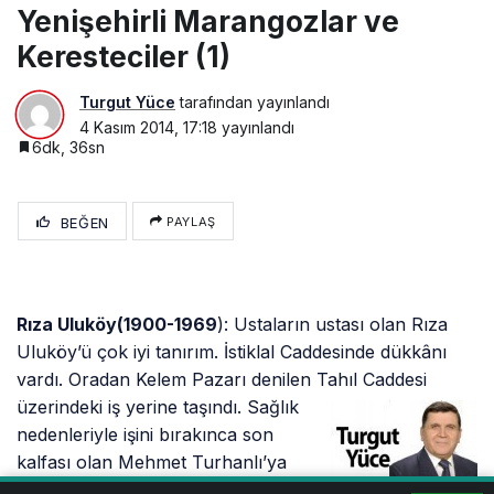
Yenişehirli Marangozlar ve
Keresteciler (1)
Turgut Yüce
tarafından yayınlandı
4 Kasım 2014, 17:18
yayınlandı
6dk, 36sn
BEĞEN
PAYLAŞ
Rıza Uluköy(1900-1969
): Ustaların ustası olan Rıza
Uluköy’ü çok iyi tanırım. İstiklal Caddesinde dükkânı
vardı. Oradan Kelem Pazarı denilen
Tahıl Caddesi
üzerindeki iş yerine taşındı. Sağlık
nedenleriyle işini bırakınca son
kalfası olan Mehmet Turhanlı’ya
iş yerini devretmişti. O yılların en