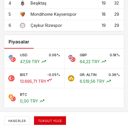
4
19
32
Beşiktaş
5
18
29
Mondihome Kayserispor
6
19
29
Çaykur Rizespor
Piyasalar
USD
0.06%
GBP
0.18%
47,59 TRY
64,22 TRY
BIST
-0.05%
GR. ALTIN
0.36%
13.695,71 TRY
6.519,56 TRY
BTC
0,00 TRY
HABERLER
TURGUT YÜCE