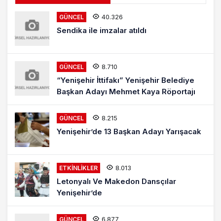
40.326
GÜNCEL
Sendika ile imzalar atıldı
8.710
GÜNCEL
“Yenişehir İttifakı” Yenişehir Belediye
Başkan Adayı Mehmet Kaya Röportajı
8.215
GÜNCEL
Yenişehir’de 13 Başkan Adayı Yarışacak
8.013
ETKINLIKLER
Letonyalı Ve Makedon Dansçılar
Yenişehir’de
6.877
GÜNCEL