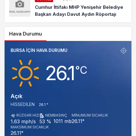
Cumhur İttifakı MHP Yenişehir Belediye
Başkan Adayı Davut Aydın Röportajı
Hava Durumu
BURSA IÇIN HAVA DURUMU
26.1
‎°C
Açık
HISSEDILEN
26.1 °
RÜZGAR HIZI
NEM
BASINÇ
MINUMUM SICAKLIK
1011 mb
26.11°
1.63 mph/s
53 %
MAKSIMUM SICAKLIK
26.11°