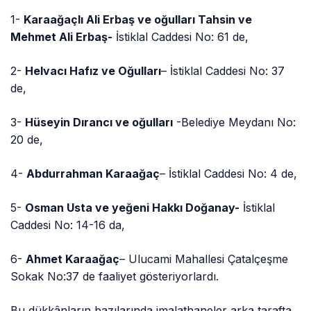
1-
Karaağaçlı Ali Erbaş ve oğulları Tahsin ve
Mehmet Ali Erbaş-
İstiklal Caddesi No: 61 de,
2-
Helvacı Hafız ve Oğulları
– İstiklal Caddesi No: 37
de,
3-
Hüseyin Dırancı ve oğulları
-Belediye Meydanı No:
20 de,
4-
Abdurrahman Karaağaç
– İstiklal Caddesi No: 4 de,
5-
Osman Usta ve yeğeni Hakkı Doğanay-
İstiklal
Caddesi No: 14-16 da,
6-
Ahmet Karaağaç
– Ulucami Mahallesi Çatalçeşme
Sokak No:37 de faaliyet gösteriyorlardı.
Bu dükkânların bazılarında imalathaneler arka tarafta