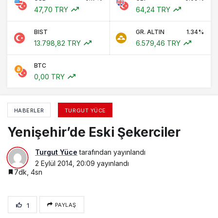
47,70 TRY
64,24 TRY
BIST
GR. ALTIN
1.34%
13.798,82 TRY
6.579,46 TRY
BTC
0,00 TRY
HABERLER
TURGUT YÜCE
Yenişehir’de Eski Şekerciler
Turgut Yüce
tarafından yayınlandı
2 Eylül 2014, 20:09
yayınlandı
7dk, 4sn
1
PAYLAŞ