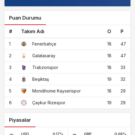
Puan Durumu
#
Takım Adı
O
P
1
18
47
Fenerbahçe
2
18
47
Galatasaray
3
18
33
Trabzonspor
4
19
32
Beşiktaş
5
18
29
Mondihome Kayserispor
6
19
29
Çaykur Rizespor
Piyasalar
USD
0.17%
GBP
0.09%