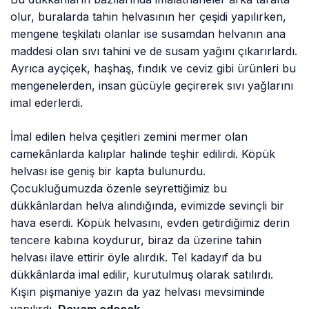
olur, buralarda tahin helvasının her çeşidi yapılırken,
mengene teşkilatı olanlar ise susamdan helvanın ana
maddesi olan sıvı tahini ve de susam yağını çıkarırlardı.
Ayrıca ayçiçek, haşhaş, fındık ve ceviz gibi ürünleri bu
mengenelerden, insan gücüyle geçirerek sıvı yağlarını
imal ederlerdi.
İmal edilen helva çeşitleri zemini mermer olan
camekânlarda kalıplar halinde teşhir edilirdi. Köpük
helvası ise geniş bir kapta bulunurdu.
Çocukluğumuzda özenle seyrettiğimiz bu
dükkânlardan helva alındığında, evimizde sevinçli bir
hava eserdi. Köpük helvasını, evden getirdiğimiz derin
tencere kabına koydurur, biraz da üzerine tahin
helvası ilave ettirir öyle alırdık. Tel kadayıf da bu
dükkânlarda imal edilir, kurutulmuş olarak satılırdı.
Kışın pişmaniye yazın da yaz helvası mevsiminde