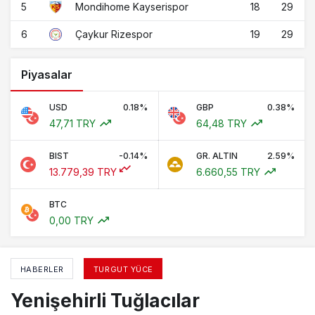
5
18
29
Mondihome Kayserispor
6
19
29
Çaykur Rizespor
Piyasalar
USD
0.18%
GBP
0.38%
47,71 TRY
64,48 TRY
BIST
-0.14%
GR. ALTIN
2.59%
13.779,39 TRY
6.660,55 TRY
BTC
0,00 TRY
HABERLER
TURGUT YÜCE
Yenişehirli Tuğlacılar