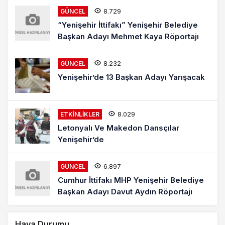
8.729
GÜNCEL
“Yenişehir İttifakı” Yenişehir Belediye
Başkan Adayı Mehmet Kaya Röportajı
8.232
GÜNCEL
Yenişehir’de 13 Başkan Adayı Yarışacak
8.029
ETKINLIKLER
Letonyalı Ve Makedon Dansçılar
Yenişehir’de
6.897
GÜNCEL
Cumhur İttifakı MHP Yenişehir Belediye
Başkan Adayı Davut Aydın Röportajı
Hava Durumu