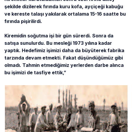
şekilde dizilerek fırında kuru kofa, ayçiçeği kabuğu
ve kereste talaşı yakılarak ortalama 15-16 saatte bu
fırında pişirilirdi.
Kiremidin soğutma işi bir gün sürerdi. Sonra da
satışa sunulurdu. Bu mesleği 1973 yılına kadar
yaptık. Hedefimiz işimizi daha da büyüterek fabrika
tarzında devam etmekti. Fakat düşündüğümüz gibi
olmadı. Tahmin etmediğimiz yerlerden darbe alınca
bu işimizi de tasfiye ettik,”