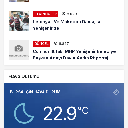
8.029
ETKINLIKLER
Letonyalı Ve Makedon Dansçılar
Yenişehir’de
6.897
GÜNCEL
Cumhur İttifakı MHP Yenişehir Belediye
Başkan Adayı Davut Aydın Röportajı
Hava Durumu
BURSA IÇIN HAVA DURUMU
22.9
‎°C