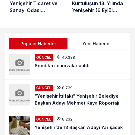
Yenişehir Ticaret ve
Kurtuluşun 13. Yılında
Sanayi Odası
Yenişehir (6 Eylül
Tarihçesi (2)
1935)
Popüler Haberler
Yeni Haberler
40.338
GÜNCEL
Sendika ile imzalar atıldı
8.729
GÜNCEL
“Yenişehir İttifakı” Yenişehir Belediye
Başkan Adayı Mehmet Kaya Röportajı
8.232
GÜNCEL
Yenişehir’de 13 Başkan Adayı Yarışacak