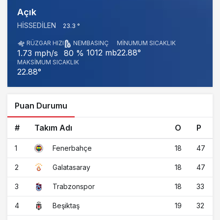
Açık
HISSEDILEN
23.3 °
RÜZGAR HIZI
NEM
BASINÇ
MINUMUM SICAKLIK
1012 mb
22.88°
1.73 mph/s
80 %
MAKSIMUM SICAKLIK
22.88°
Puan Durumu
#
Takım Adı
O
P
1
18
47
Fenerbahçe
2
18
47
Galatasaray
3
18
33
Trabzonspor
4
19
32
Beşiktaş