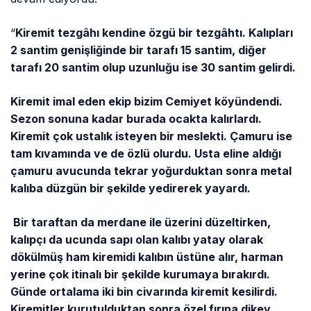
“
Kiremit tezgâhı kendine özgü bir tezgâhtı. Kalıpları
2 santim genişliğinde bir tarafı 15 santim, diğer
tarafı 20 santim olup uzunluğu ise 30 santim gelirdi.
Kiremit imal eden ekip bizim Cemiyet köyündendi.
Sezon sonuna kadar burada ocakta kalırlardı.
Kiremit çok ustalık isteyen bir meslekti. Çamuru ise
tam kıvamında ve de özlü olurdu. Usta eline aldığı
çamuru avucunda tekrar yoğurduktan sonra metal
kalıba düzgün bir şekilde yedirerek yayardı.
Bir taraftan da merdane ile üzerini düzeltirken,
kalıpçı da ucunda sapı olan kalıbı yatay olarak
dökülmüş ham kiremidi kalıbın üstüne alır, harman
yerine çok itinalı bir şekilde kurumaya bırakırdı.
Günde ortalama iki bin civarında kiremit kesilirdi.
Kiremitler kurutulduktan sonra özel fırına dikey