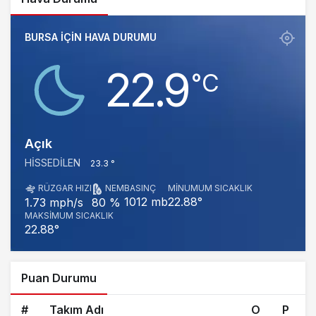
BURSA IÇIN HAVA DURUMU
22.9
‎°C
Açık
HISSEDILEN
23.3 °
RÜZGAR HIZI
NEM
BASINÇ
MINUMUM SICAKLIK
1012 mb
22.88°
1.73 mph/s
80 %
MAKSIMUM SICAKLIK
22.88°
Puan Durumu
#
Takım Adı
O
P