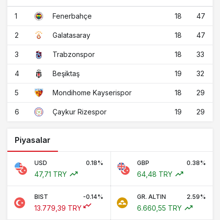
1
18
47
Fenerbahçe
2
18
47
Galatasaray
3
18
33
Trabzonspor
4
19
32
Beşiktaş
5
18
29
Mondihome Kayserispor
6
19
29
Çaykur Rizespor
Piyasalar
USD
0.18%
GBP
0.38%
47,71 TRY
64,48 TRY
BIST
-0.14%
GR. ALTIN
2.59%
13.779,39 TRY
6.660,55 TRY