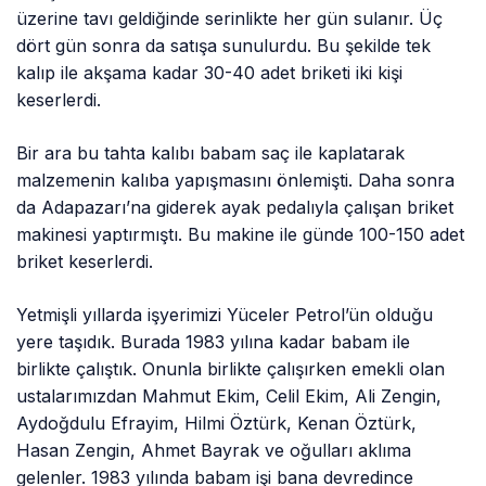
üzerine tavı geldiğinde serinlikte her gün sulanır. Üç
dört gün sonra da satışa sunulurdu. Bu şekilde tek
kalıp ile akşama kadar 30-40 adet briketi iki kişi
keserlerdi.
Bir ara bu tahta kalıbı babam saç ile kaplatarak
malzemenin kalıba yapışmasını önlemişti. Daha sonra
da Adapazarı’na giderek ayak pedalıyla çalışan briket
makinesi yaptırmıştı. Bu makine ile günde 100-150 adet
briket keserlerdi.
Yetmişli yıllarda işyerimizi Yüceler Petrol’ün olduğu
yere taşıdık. Burada 1983 yılına kadar babam ile
birlikte çalıştık. Onunla birlikte çalışırken emekli olan
ustalarımızdan Mahmut Ekim, Celil Ekim, Ali Zengin,
Aydoğdulu Efrayim, Hilmi Öztürk, Kenan Öztürk,
Hasan Zengin, Ahmet Bayrak ve oğulları aklıma
gelenler. 1983 yılında babam işi bana devredince