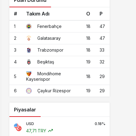
Puan Durumu
#
Takım Adı
O
P
1
18
47
Fenerbahçe
2
18
47
Galatasaray
3
18
33
Trabzonspor
4
19
32
Beşiktaş
Mondihome
5
18
29
Kayserispor
6
19
29
Çaykur Rizespor
Piyasalar
USD
0.18%
47,71 TRY