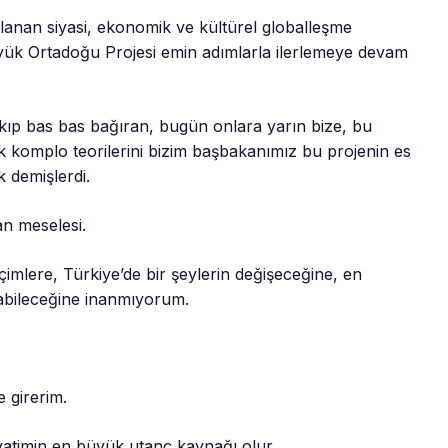
anan siyasi, ekonomik ve kültürel globalleşme
üyük Ortadoğu Projesi emin adımlarla ilerlemeye devam
çıkıp bas bas bağıran, bugün onlara yarın bize, bu
k komplo teorilerini bizim başbakanımız bu projenin es
k demişlerdi.
n meselesi.
çimlere, Türkiye’de bir şeylerin değişeceğine, en
abileceğine inanmıyorum.
 girerim.
yatimin en büyük utanç kaynağı olur.