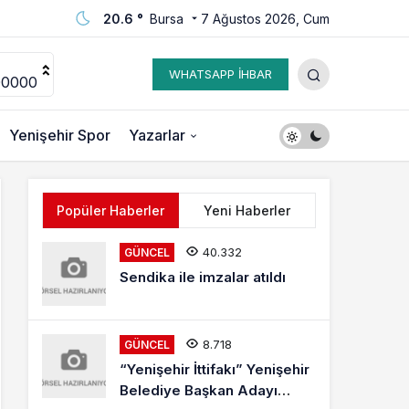
20.6 °
Bursa
7 Ağustos 2026, Cum
WHATSAPP İHBAR
00000
Yenişehir Spor
Yazarlar
Popüler Haberler
Yeni Haberler
40.332
GÜNCEL
Sendika ile imzalar atıldı
8.718
GÜNCEL
“Yenişehir İttifakı” Yenişehir
Belediye Başkan Adayı