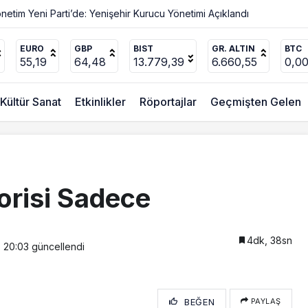
EURO
GBP
BIST
GR. ALTIN
BTC
55,19
64,48
13.779,39
6.660,55
0,0
Kültür Sanat
Etkinlikler
Röportajlar
Geçmişten Gelen
orisi Sadece
4dk, 38sn
, 20:03
güncellendi
BEĞEN
PAYLAŞ