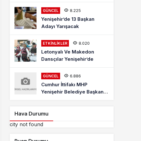
Mehmet Kaya Röportajı
8.225
GÜNCEL
Yenişehir’de 13 Başkan
Adayı Yarışacak
8.020
ETKINLIKLER
Letonyalı Ve Makedon
Dansçılar Yenişehir’de
6.886
GÜNCEL
Cumhur İttifakı MHP
Yenişehir Belediye Başkan
Adayı Davut Aydın Röportajı
Hava Durumu
city not found