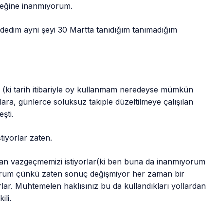
eceğine inanmıyorum.
e dedim ayni şeyi 30 Martta tanıdığım tanımadığım
(ki tarih itibariyle oy kullanmam neredeyse mümkün
alara, günlerce soluksuz takiple düzeltilmeye çalışılan
şti.
tiyorlar zaten.
ktan vazgeçmemizi istiyorlar(ki ben buna da inanmıyorum
orum çünkü zaten sonuç değişmiyor her zaman bir
rlar. Muhtemelen haklısınız bu da kullandıkları yollardan
ili.