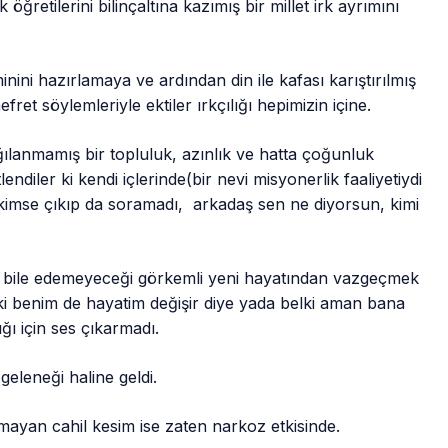
ğretilerini bilinçaltına kazımış bir millet irk ayrımını
minini hazırlamaya ve ardından din ile kafası karıştırılmış
fret söylemleriyle ektiler ırkçılığı hepimizin içine.
ğılanmamış bir topluluk, azınlık ve hatta çoğunluk
ndiler ki kendi içlerinde(bir nevi misyonerlik faaliyetiydi
imse çıkıp da soramadı, arkadaş sen ne diyorsun, kimi
bile edemeyeceği görkemli yeni hayatından vazgeçmek
ki benim de hayatim değişir diye yada belki aman bana
ı için ses çıkarmadı.
eleneği haline geldi.
mayan cahil kesim ise zaten narkoz etkisinde.