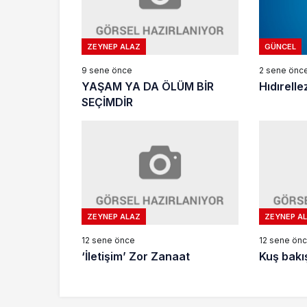
ZEYNEP ALAZ
GÜNCEL
9 sene önce
2 sene önc
YAŞAM YA DA ÖLÜM BİR
Hıdırelle
SEÇİMDİR
ZEYNEP ALAZ
ZEYNEP A
12 sene önce
12 sene ön
‘İletişim’ Zor Zanaat
Kuş bakı