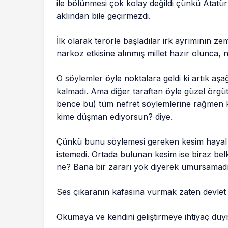
ile bölünmesi çok kolay değildi çünkü Atatürk ö
aklından bile geçirmezdi.
İlk olarak terörle başladılar irk ayrımının ze
narkoz etkisine alınmış millet hazır olunca, ne
O söylemler öyle noktalara geldi ki artık aşa
kalmadı. Ama diğer taraftan öyle güzel örgütle
bence bu) tüm nefret söylemlerine rağmen k
kime düşman ediyorsun? diye.
Çünkü bunu söylemesi gereken kesim hayal 
istemedi. Ortada bulunan kesim ise biraz bel
ne? Bana bir zararı yok diyerek umursamadığ
Ses çıkaranın kafasına vurmak zaten devlet g
Okumaya ve kendini geliştirmeye ihtiyaç duy