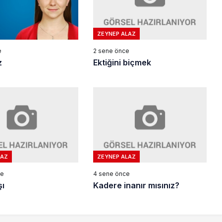
ZEYNEP ALAZ
2 sene önce
e
Ektiğini biçmek
z
LAZ
ZEYNEP ALAZ
ce
4 sene önce
şı
Kadere inanır mısınız?