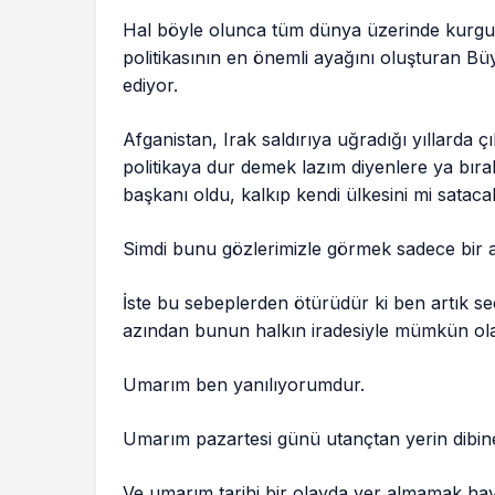
Hal böyle olunca tüm dünya üzerinde kurgul
politikasının en önemli ayağını oluşturan B
ediyor.
Afganistan, Irak saldırıya uğradığı yıllarda 
politikaya dur demek lazım diyenlere ya bıra
başkanı oldu, kalkıp kendi ülkesini mi sataca
Simdi bunu gözlerimizle görmek sadece bir a
İste bu sebeplerden ötürüdür ki ben artık se
azından bunun halkın iradesiyle mümkün ol
Umarım ben yanılıyorumdur.
Umarım pazartesi günü utançtan yerin dibine
Ve umarım tarihi bir olayda yer almamak ha