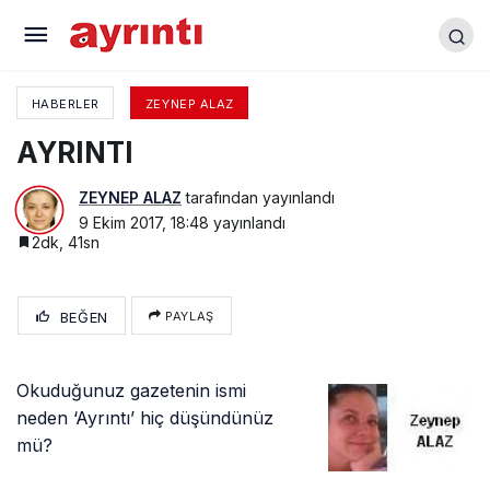
Göreceli Kavramlar
HABERLER
ZEYNEP ALAZ
AYRINTI
ZEYNEP ALAZ
tarafından yayınlandı
9 Ekim 2017, 18:48
yayınlandı
2dk, 41sn
BEĞEN
PAYLAŞ
Okuduğunuz gazetenin ismi
neden ‘Ayrıntı’ hiç düşündünüz
mü?