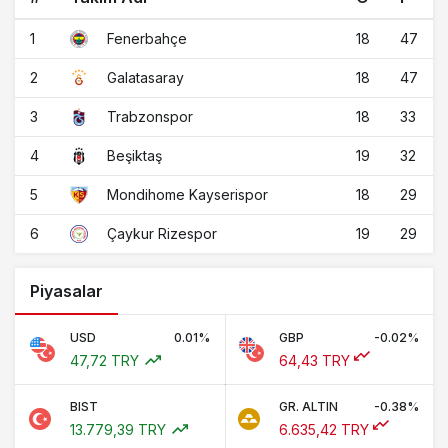
1
18
47
Fenerbahçe
2
18
47
Galatasaray
3
18
33
Trabzonspor
4
19
32
Beşiktaş
5
18
29
Mondihome Kayserispor
6
19
29
Çaykur Rizespor
Piyasalar
USD
0.01%
GBP
-0.02%
47,72 TRY
64,43 TRY
BIST
GR. ALTIN
-0.38%
13.779,39 TRY
6.635,42 TRY