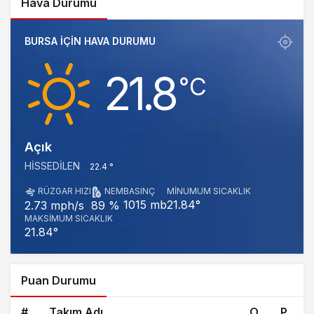
Hava Durumu
BURSA IÇIN HAVA DURUMU
21.8
‎°C
Açık
HISSEDILEN
22.4 °
RÜZGAR HIZI
NEM
BASINÇ
MINUMUM SICAKLIK
1015 mb
21.84°
2.73 mph/s
89 %
MAKSIMUM SICAKLIK
21.84°
Puan Durumu
#
Takım Adı
O
P