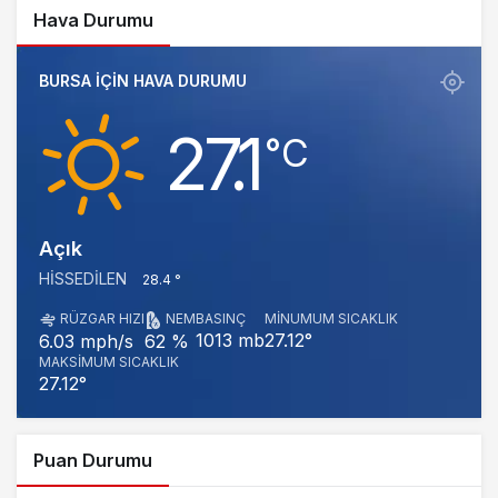
Hava Durumu
BURSA IÇIN HAVA DURUMU
27.1
‎°C
Açık
HISSEDILEN
28.4 °
RÜZGAR HIZI
NEM
BASINÇ
MINUMUM SICAKLIK
1013 mb
27.12°
6.03 mph/s
62 %
MAKSIMUM SICAKLIK
27.12°
Puan Durumu