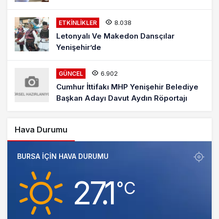
8.038
ETKINLIKLER
Letonyalı Ve Makedon Dansçılar
Yenişehir’de
6.902
GÜNCEL
Cumhur İttifakı MHP Yenişehir Belediye
Başkan Adayı Davut Aydın Röportajı
Hava Durumu
BURSA IÇIN HAVA DURUMU
27.1
‎°C