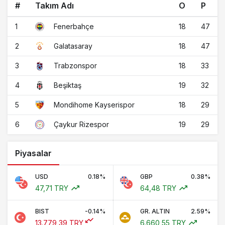
#
Takım Adı
O
P
1
18
47
Fenerbahçe
2
18
47
Galatasaray
3
18
33
Trabzonspor
4
19
32
Beşiktaş
5
18
29
Mondihome Kayserispor
6
19
29
Çaykur Rizespor
Piyasalar
USD
0.18%
GBP
0.38%
47,71 TRY
64,48 TRY
BIST
-0.14%
GR. ALTIN
2.59%
13.779,39 TRY
6.660,55 TRY