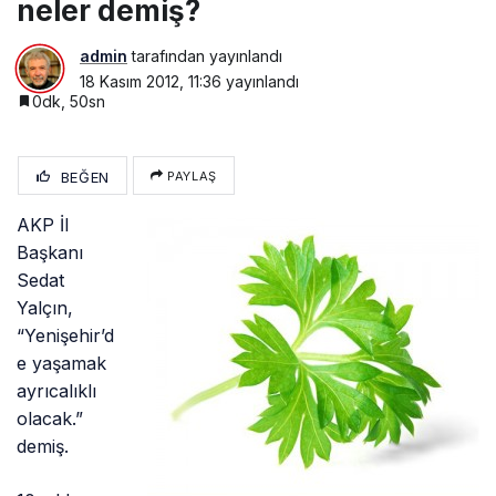
neler demiş?
admin
tarafından yayınlandı
18 Kasım 2012, 11:36
yayınlandı
0dk, 50sn
BEĞEN
PAYLAŞ
AKP İl
Başkanı
Sedat
Yalçın,
“Yenişehir’d
e yaşamak
ayrıcalıklı
olacak.”
demiş.