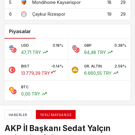
5
18
29
Mondihome Kayserispor
6
19
29
Çaykur Rizespor
Piyasalar
USD
0.18%
GBP
0.38%
47,71 TRY
64,48 TRY
BIST
-0.14%
GR. ALTIN
2.59%
13.779,39 TRY
6.660,55 TRY
BTC
0,00 TRY
HABERLER
YERLI MAYDANOZ
AKP İl Başkanı Sedat Yalçın