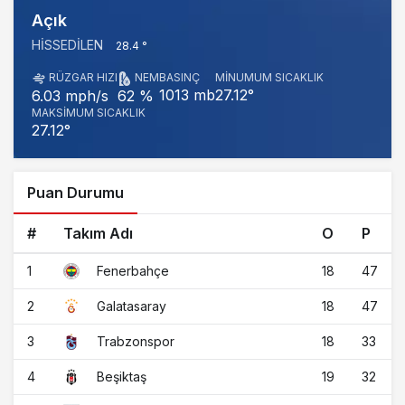
Açık
HISSEDILEN
28.4 °
RÜZGAR HIZI
NEM
BASINÇ
MINUMUM SICAKLIK
1013 mb
27.12°
6.03 mph/s
62 %
MAKSIMUM SICAKLIK
27.12°
Puan Durumu
#
Takım Adı
O
P
1
18
47
Fenerbahçe
2
18
47
Galatasaray
3
18
33
Trabzonspor
4
19
32
Beşiktaş