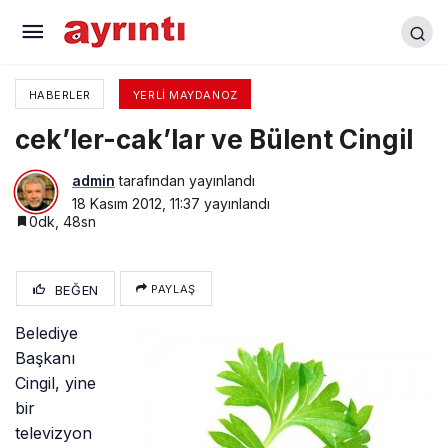
AKP İl Başkanı Sedat Yalçın neler demiş?
HABERLER
YERLI MAYDANOZ
cek’ler-cak’lar ve Bülent Cingil
admin
tarafından yayınlandı
18 Kasım 2012, 11:37
yayınlandı
0dk, 48sn
BEĞEN
PAYLAŞ
Belediye
Başkanı
Cingil, yine
bir
televizyon