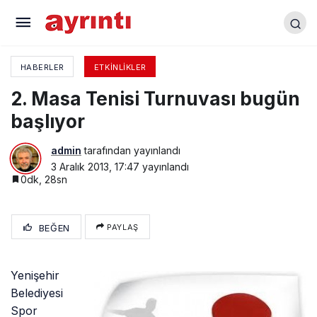
24 Kasım Öğretmenler Günü Kutlandı
HABERLER
ETKINLIKLER
2. Masa Tenisi Turnuvası bugün
başlıyor
admin
tarafından yayınlandı
3 Aralık 2013, 17:47
yayınlandı
0dk, 28sn
BEĞEN
PAYLAŞ
Yenişehir
Belediyesi
Spor