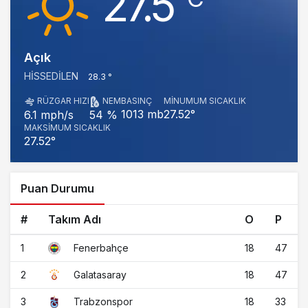
27.5
Açık
HISSEDILEN
28.3 °
RÜZGAR HIZI
NEM
BASINÇ
MINUMUM SICAKLIK
1013 mb
27.52°
6.1 mph/s
54 %
MAKSIMUM SICAKLIK
27.52°
Puan Durumu
#
Takım Adı
O
P
1
18
47
Fenerbahçe
2
18
47
Galatasaray
3
18
33
Trabzonspor