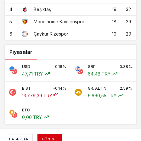
4
19
32
Beşiktaş
5
18
29
Mondihome Kayserispor
6
19
29
Çaykur Rizespor
Piyasalar
USD
0.18%
GBP
0.38%
47,71 TRY
64,48 TRY
BIST
-0.14%
GR. ALTIN
2.59%
13.779,39 TRY
6.660,55 TRY
BTC
0,00 TRY
HABERLER
GÜNCEL