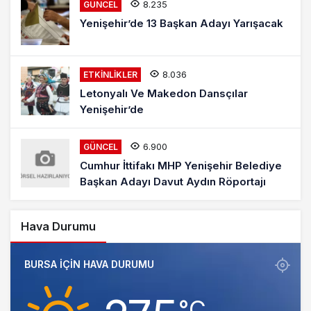
8.235
GÜNCEL
Yenişehir’de 13 Başkan Adayı Yarışacak
8.036
ETKINLIKLER
Letonyalı Ve Makedon Dansçılar
Yenişehir’de
6.900
GÜNCEL
Cumhur İttifakı MHP Yenişehir Belediye
Başkan Adayı Davut Aydın Röportajı
Hava Durumu
BURSA IÇIN HAVA DURUMU
‎°C