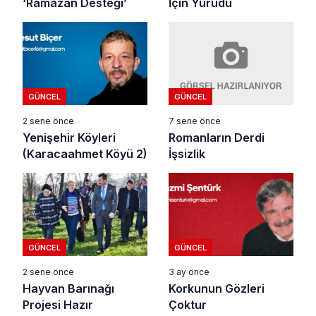
İçin Yürüdü
‘Ramazan Desteği’
GÜNCEL
GÜNCEL
7 sene önce
2 sene önce
Romanların Derdi
Yenişehir Köyleri
İşsizlik
(Karacaahmet Köyü 2)
GÜNCEL
GÜNCEL
2 sene önce
3 ay önce
Hayvan Barınağı
Korkunun Gözleri
Projesi Hazır
Çoktur