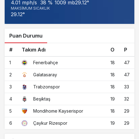
1009 mb
29.12°
4.01 mph/s
38 %
MAKSIMUM SICAKLIK
29.12°
Puan Durumu
#
Takım Adı
O
P
1
18
47
Fenerbahçe
2
18
47
Galatasaray
3
18
33
Trabzonspor
4
19
32
Beşiktaş
5
18
29
Mondihome Kayserispor
6
19
29
Çaykur Rizespor