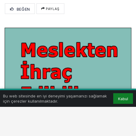
BEĞEN
PAYLAŞ
Bu web sitesinde en iyi deneyimi yaşamanızı sağlamak
Kabul
için çerezler kullanılmaktadır.
Yenişehir’de FETÖ operasyonları kapsamında daha
önce açığa alınanlar, geçen hafta yayınlanan KHK ile