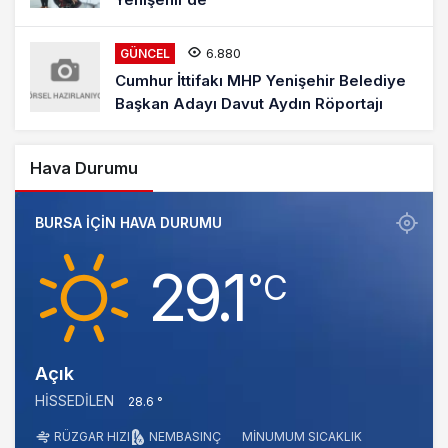
6.880
GÜNCEL
Cumhur İttifakı MHP Yenişehir Belediye
Başkan Adayı Davut Aydın Röportajı
Hava Durumu
BURSA IÇIN HAVA DURUMU
29.1
‎°C
Açık
HISSEDILEN
28.6 °
RÜZGAR HIZI
NEM
BASINÇ
MINUMUM SICAKLIK