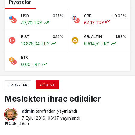
Piyasalar
USD
0.17%
GBP
-0.03%
47,70 TRY
64,17 TRY
BIST
0.19%
GR. ALTIN
1.88%
13.825,34 TRY
6.614,51 TRY
BTC
0,00 TRY
HABERLER
GÜNCEL
Meslekten ihraç edildiler
admin
tarafından yayınlandı
7 Eylül 2016, 06:37
yayınlandı
0dk, 48sn