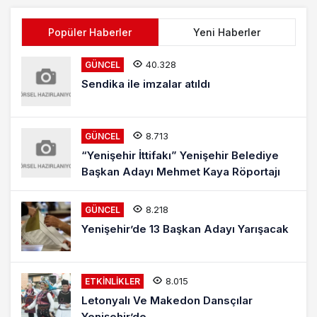
Popüler Haberler
Yeni Haberler
40.328
GÜNCEL
Sendika ile imzalar atıldı
8.713
GÜNCEL
“Yenişehir İttifakı” Yenişehir Belediye
Başkan Adayı Mehmet Kaya Röportajı
8.218
GÜNCEL
Yenişehir’de 13 Başkan Adayı Yarışacak
8.015
ETKINLIKLER
Letonyalı Ve Makedon Dansçılar
Yenişehir’de