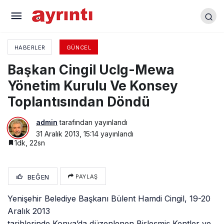
Çanakkale 1915 Savaş Malzemeleri Müzesi
Yenişehir’de
HABERLER
GÜNCEL
Başkan Cingil Uclg-Mewa
Yönetim Kurulu Ve Konsey
Toplantısından Döndü
admin
tarafından yayınlandı
31 Aralık 2013, 15:14
yayınlandı
1dk, 22sn
BEĞEN
PAYLAŞ
Yenişehir Belediye Başkanı Bülent Hamdi Cingil, 19-20
Aralık 2013
tarihlerinde Konya’da düzenlenen Birleşmiş Kentler ve