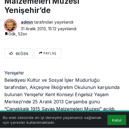
Malzemeleri Müzesi
Yenişehir’de
admin
tarafından yayınlandı
31 Aralık 2013, 15:12
yayınlandı
0dk, 52sn
BEĞEN
PAYLAŞ
Yenişehir
Belediyesi Kültür ve Sosyal İşler Müdürlüğü
tarafından, Akçeşme İlköğretim Okulunun karşısında
bulunan Yenişehir Kent Konseyi Engelsiz Yaşam
Merkezi’nde 25 Aralık 2013 Çarşamba günü
“Çanakkale 1915 Savaş Malzemeleri Müzesi” açıldı.
Ücretsiz olarak gezilebilen müze 1 Ocak tarihine kadar
Bu web sitesinde en iyi deneyimi yaşamanızı sağlamak
Kabul
için çerezler kullanılmaktadır.
açık kalacak.