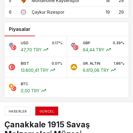
5
18
29
Mondihome Kayserispor
6
19
29
Çaykur Rizespor
Piyasalar
USD
0.17%
GBP
0.39%
47,70 TRY
64,44 TRY
BIST
0.01%
GR. ALTIN
1.86%
13.800,41 TRY
6.613,08 TRY
BTC
0,00 TRY
HABERLER
GÜNCEL
Çanakkale 1915 Savaş