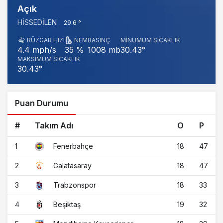
Açık
HISSEDILEN
29.6 °
RÜZGAR HIZI
NEM
BASINÇ
MINUMUM SICAKLIK
1008 mb
30.43°
4.4 mph/s
35 %
MAKSIMUM SICAKLIK
30.43°
Puan Durumu
#
Takım Adı
O
P
1
18
47
Fenerbahçe
2
18
47
Galatasaray
3
18
33
Trabzonspor
4
19
32
Beşiktaş