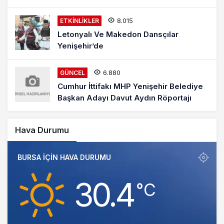
8.015
ETKINLIKLER
Letonyalı Ve Makedon Dansçılar
Yenişehir’de
6.880
GÜNCEL
Cumhur İttifakı MHP Yenişehir Belediye
Başkan Adayı Davut Aydın Röportajı
Hava Durumu
BURSA IÇIN HAVA DURUMU
30.4
‎°C