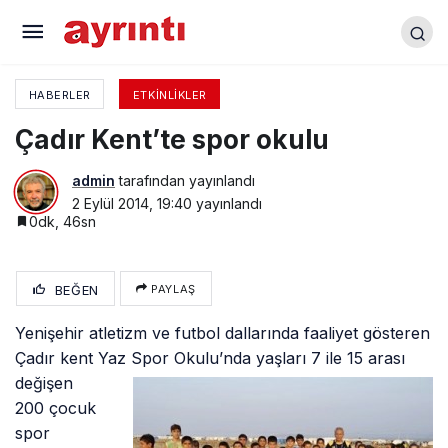
Festival programı hazır
HABERLER
ETKINLIKLER
Çadır Kent’te spor okulu
admin
tarafından yayınlandı
2 Eylül 2014, 19:40
yayınlandı
0dk, 46sn
BEĞEN
PAYLAŞ
Yenişehir atletizm ve futbol dallarında faaliyet gösteren
Çadır kent Yaz Spor
Okulu’nda yaşları 7 ile 15 arası
değişen
200 çocuk
spor