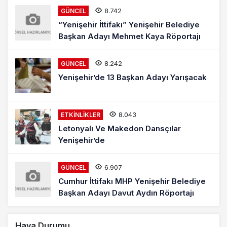
8.742
GÜNCEL
“Yenişehir İttifakı” Yenişehir Belediye
Başkan Adayı Mehmet Kaya Röportajı
8.242
GÜNCEL
Yenişehir’de 13 Başkan Adayı Yarışacak
8.043
ETKINLIKLER
Letonyalı Ve Makedon Dansçılar
Yenişehir’de
6.907
GÜNCEL
Cumhur İttifakı MHP Yenişehir Belediye
Başkan Adayı Davut Aydın Röportajı
Hava Durumu