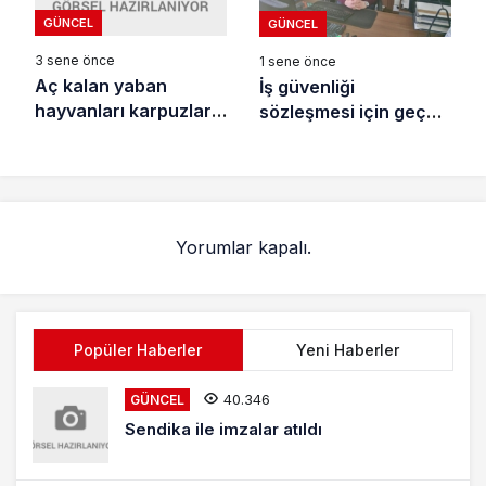
GÜNCEL
GÜNCEL
3 sene önce
1 sene önce
Aç kalan yaban
İş güvenliği
hayvanları karpuzlara
sözleşmesi için geç
dadandı
değil
Yorumlar kapalı.
Popüler Haberler
Yeni Haberler
40.346
GÜNCEL
Sendika ile imzalar atıldı