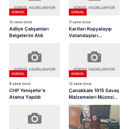
GÜNCEL
GÜNCEL
10 sene önce
11 sene önce
Adliye Çalışanları
Kartları Kopyalayıp
Belgelerini Aldı
Vatandaşları
Dolandırdılar
GÜNCEL
GÜNCEL
8 sene önce
13 sene önce
CHP Yenişehir’e
Çanakkale 1915 Savaş
Atama Yapıldı
Malzemeleri Müzesini
Ziyaret Ettiler