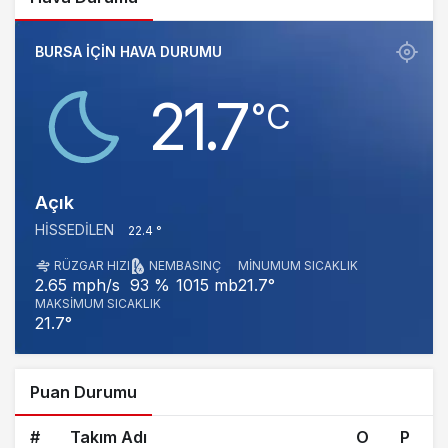
BURSA IÇIN HAVA DURUMU
21.7
‎°C
Açık
HISSEDILEN
22.4 °
RÜZGAR HIZI
NEM
BASINÇ
MINUMUM SICAKLIK
1015 mb
21.7°
2.65 mph/s
93 %
MAKSIMUM SICAKLIK
21.7°
Puan Durumu
#
Takım Adı
O
P