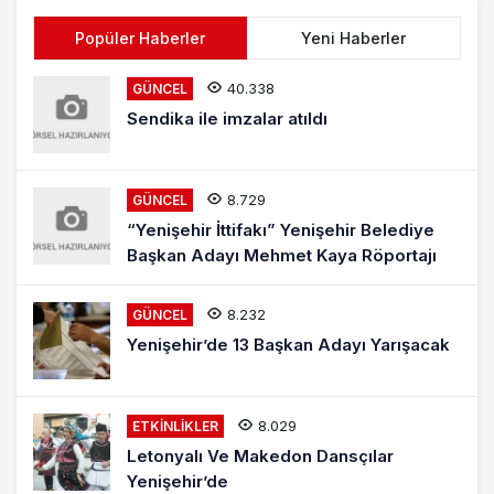
Popüler Haberler
Yeni Haberler
40.338
GÜNCEL
Sendika ile imzalar atıldı
8.729
GÜNCEL
“Yenişehir İttifakı” Yenişehir Belediye
Başkan Adayı Mehmet Kaya Röportajı
8.232
GÜNCEL
Yenişehir’de 13 Başkan Adayı Yarışacak
8.029
ETKINLIKLER
Letonyalı Ve Makedon Dansçılar
Yenişehir’de