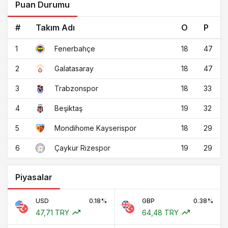
Puan Durumu
#
Takım Adı
O
P
1
18
47
Fenerbahçe
2
18
47
Galatasaray
3
18
33
Trabzonspor
4
19
32
Beşiktaş
5
18
29
Mondihome Kayserispor
6
19
29
Çaykur Rizespor
Piyasalar
USD
0.18%
GBP
0.38%
47,71 TRY
64,48 TRY