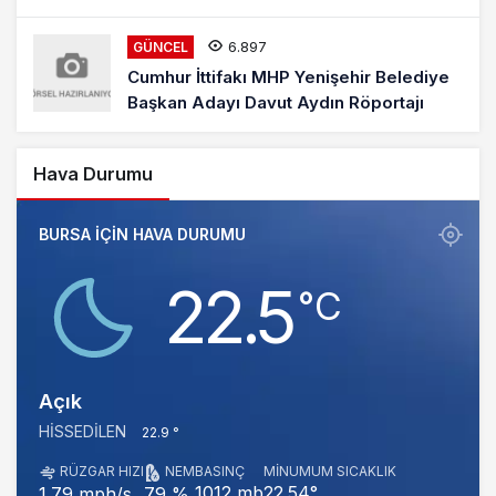
6.897
GÜNCEL
Cumhur İttifakı MHP Yenişehir Belediye
Başkan Adayı Davut Aydın Röportajı
Hava Durumu
BURSA IÇIN HAVA DURUMU
22.5
‎°C
Açık
HISSEDILEN
22.9 °
RÜZGAR HIZI
NEM
BASINÇ
MINUMUM SICAKLIK
1012 mb
22.54°
1.79 mph/s
79 %