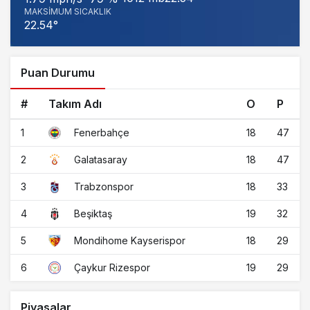
MAKSIMUM SICAKLIK
22.54°
Puan Durumu
#
Takım Adı
O
P
1
18
47
Fenerbahçe
2
18
47
Galatasaray
3
18
33
Trabzonspor
4
19
32
Beşiktaş
5
18
29
Mondihome Kayserispor
6
19
29
Çaykur Rizespor
Piyasalar