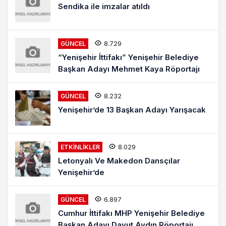
Sendika ile imzalar atıldı
8.729
GÜNCEL
“Yenişehir İttifakı” Yenişehir Belediye
Başkan Adayı Mehmet Kaya Röportajı
8.232
GÜNCEL
Yenişehir’de 13 Başkan Adayı Yarışacak
8.029
ETKINLIKLER
Letonyalı Ve Makedon Dansçılar
Yenişehir’de
6.897
GÜNCEL
Cumhur İttifakı MHP Yenişehir Belediye
Başkan Adayı Davut Aydın Röportajı