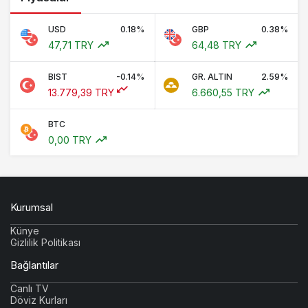
USD
0.18%
GBP
0.38%
47,71 TRY
64,48 TRY
BIST
-0.14%
GR. ALTIN
2.59%
13.779,39 TRY
6.660,55 TRY
BTC
0,00 TRY
Kurumsal
Künye
Gizlilik Politikası
Bağlantılar
Canlı TV
Döviz Kurları