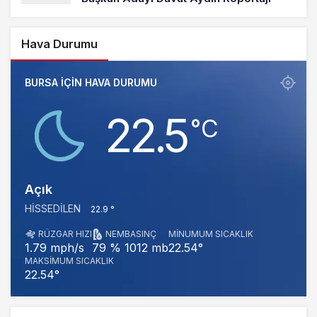
Hava Durumu
BURSA IÇIN HAVA DURUMU
22.5
‎°C
Açık
HISSEDILEN
22.9 °
RÜZGAR HIZI
NEM
BASINÇ
MINUMUM SICAKLIK
1012 mb
22.54°
1.79 mph/s
79 %
MAKSIMUM SICAKLIK
22.54°