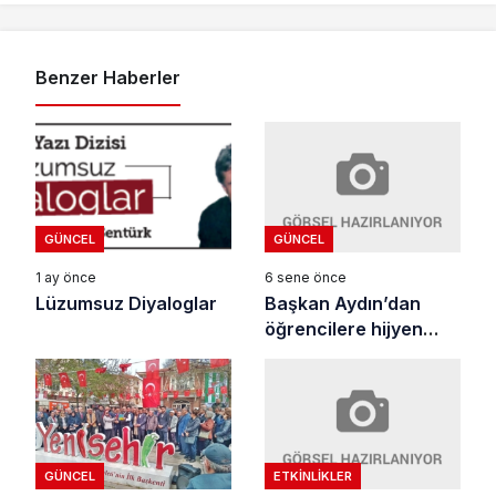
Benzer Haberler
GÜNCEL
GÜNCEL
6 sene önce
1 ay önce
Başkan Aydın’dan
Lüzumsuz Diyaloglar
öğrencilere hijyen
paketi
ETKINLIKLER
GÜNCEL