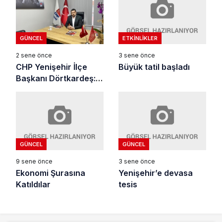
ETKINLIKLER
GÜNCEL
3 sene önce
2 sene önce
Büyük tatil başladı
CHP Yenişehir İlçe
Başkanı Dörtkardeş:
Mustafa Kemal’in
Askerleriyiz!
GÜNCEL
GÜNCEL
9 sene önce
3 sene önce
Ekonomi Şurasına
Yenişehir’e devasa
Katıldılar
tesis