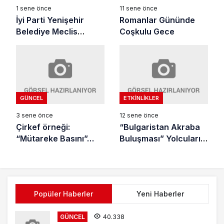
11 sene önce
1 sene önce
Romanlar Gününde
İyi Parti Yenişehir
Coşkulu Gece
Belediye Meclis
Üyelerinden Tarihi
Taahhütname
GÜNCEL
ETKINLIKLER
3 sene önce
12 sene önce
Çirkef örneği:
“Bulgaristan Akraba
“Mütareke Basını”…
Buluşması” Yolcuları
uğurlandı
Popüler Haberler
Yeni Haberler
40.338
GÜNCEL