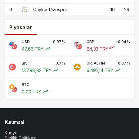
6
19
29
Çaykur Rizespor
Piyasalar
USD
0.07%
GBP
-0.04%
47,66 TRY
64,33 TRY
BIST
0.7%
GR. ALTIN
0.07%
13.798,82 TRY
6.497,14 TRY
BTC
0,00 TRY
Kurumsal
Künye
Gizlilik Politikası