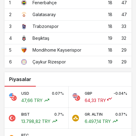
1
18
47
Fenerbahçe
2
18
47
Galatasaray
3
18
33
Trabzonspor
4
19
32
Beşiktaş
5
18
29
Mondihome Kayserispor
6
19
29
Çaykur Rizespor
Piyasalar
USD
0.07%
GBP
-0.04%
47,66 TRY
64,33 TRY
BIST
0.7%
GR. ALTIN
0.07%
13.798,82 TRY
6.497,14 TRY
BTC