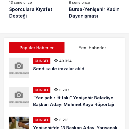
13 sene önce
8 sene önce
Sporculara Kıyafet
Bursa-Yenişehir Kadın
Desteği
Dayanışması
Popüler Haberler
Yeni Haberler
40.324
GÜNCEL
Sendika ile imzalar atıldı
8.707
GÜNCEL
“Yenişehir İttifakı” Yenişehir Belediye
Başkan Adayı Mehmet Kaya Röportajı
8.213
GÜNCEL
Yenişehir’de 13 Başkan Adayı Yarışacak