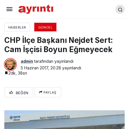
Çocuk Oyunları Şenliği Renkli Görüntülere Sahne
Oldu
HABERLER
GÜNCEL
CHP İlçe Başkanı Nejdet Sert:
Cam İşçisi Boyun Eğmeyecek
admin
tarafından yayınlandı
5 Haziran 2017, 20:28
yayınlandı
2dk, 38sn
BEĞEN
PAYLAŞ