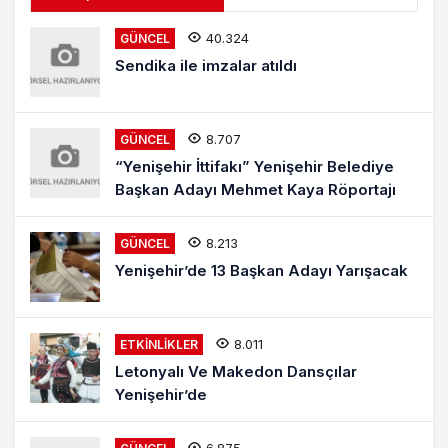
40.324
GÜNCEL
Sendika ile imzalar atıldı
8.707
GÜNCEL
“Yenişehir İttifakı” Yenişehir Belediye
Başkan Adayı Mehmet Kaya Röportajı
8.213
GÜNCEL
Yenişehir’de 13 Başkan Adayı Yarışacak
8.011
ETKINLIKLER
Letonyalı Ve Makedon Dansçılar
Yenişehir’de
6.875