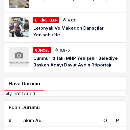
8.011
ETKINLIKLER
Letonyalı Ve Makedon Dansçılar
Yenişehir’de
6.875
GÜNCEL
Cumhur İttifakı MHP Yenişehir Belediye
Başkan Adayı Davut Aydın Röportajı
Hava Durumu
city not found
Puan Durumu
#
Takım Adı
O
P