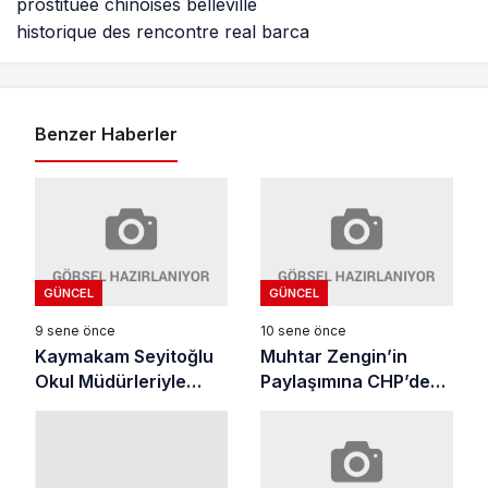
prostituée chinoises belleville
historique des rencontre real barca
Benzer Haberler
GÜNCEL
GÜNCEL
9 sene önce
10 sene önce
Kaymakam Seyitoğlu
Muhtar Zengin’in
Okul Müdürleriyle
Paylaşımına CHP’den
Eğitimi Konuştu
Sert tepki