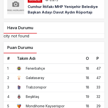
GÜNCEL
Cumhur İttifakı MHP Yenişehir Belediye
Başkan Adayı Davut Aydın Röportajı
Hava Durumu
city not found
Puan Durumu
#
Takım Adı
O
P
1
18
47
Fenerbahçe
2
18
47
Galatasaray
3
18
33
Trabzonspor
4
19
32
Beşiktaş
5
18
29
Mondihome Kayserispor