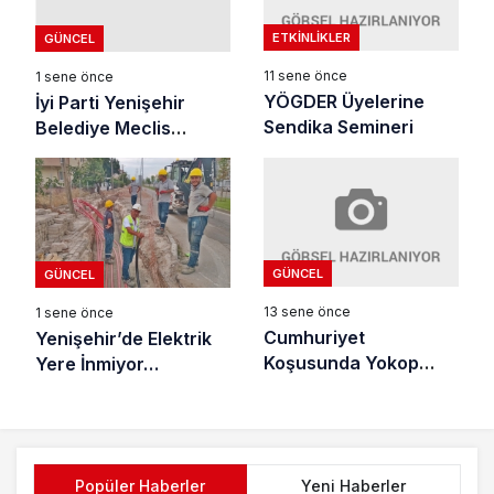
ETKINLIKLER
GÜNCEL
11 sene önce
1 sene önce
YÖGDER Üyelerine
İyi Parti Yenişehir
Sendika Semineri
Belediye Meclis
Üyelerinden Tarihi
Taahhütname
GÜNCEL
GÜNCEL
13 sene önce
1 sene önce
Cumhuriyet
Yenişehir’de Elektrik
Koşusunda Yokop
Yere İnmiyor…
Zaferi
Popüler Haberler
Yeni Haberler