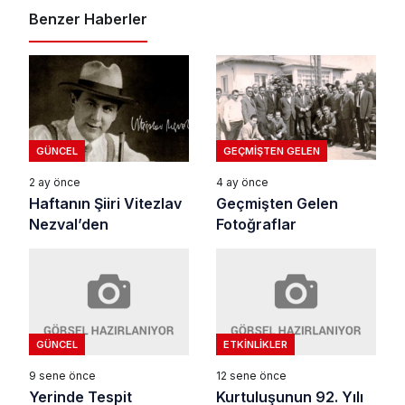
Benzer Haberler
GÜNCEL
GEÇMIŞTEN GELEN
2 ay önce
4 ay önce
Haftanın Şiiri Vitezlav
Geçmişten Gelen
Nezval’den
Fotoğraflar
GÜNCEL
ETKINLIKLER
9 sene önce
12 sene önce
Yerinde Tespit
Kurtuluşunun 92. Yılı