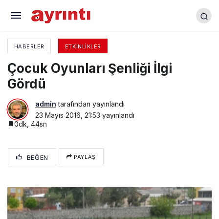
Demirciler Odası’nın Pilav Günü Geleneksel Oldu
HABERLER
ETKINLIKLER
Çocuk Oyunları Şenliği İlgi
Gördü
admin
tarafından yayınlandı
23 Mayıs 2016, 21:53
yayınlandı
0dk, 44sn
BEĞEN
PAYLAŞ