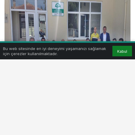
Bu web sitesinde en iyi deneyimi yaşamanızı sağlamak
Kabul
için çerezler kullanılmaktadır.
Yenişehir Demirciler ve Madeni İşler Sanatkârları Odası