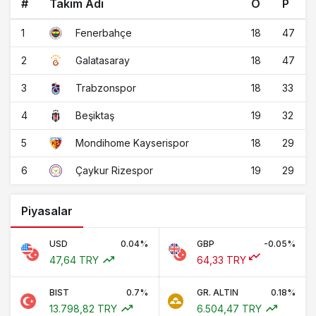
#
Takım Adı
O
P
1
18
47
Fenerbahçe
2
18
47
Galatasaray
3
18
33
Trabzonspor
4
19
32
Beşiktaş
5
18
29
Mondihome Kayserispor
6
19
29
Çaykur Rizespor
Piyasalar
USD
0.04%
GBP
-0.05%
47,64 TRY
64,33 TRY
BIST
0.7%
GR. ALTIN
0.18%
13.798,82 TRY
6.504,47 TRY