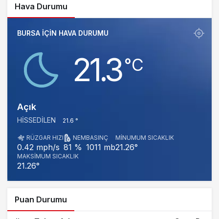
Hava Durumu
BURSA IÇIN HAVA DURUMU
21.3
‎°C
Açık
HISSEDILEN
21.6 °
RÜZGAR HIZI
NEM
BASINÇ
MINUMUM SICAKLIK
1011 mb
21.26°
0.42 mph/s
81 %
MAKSIMUM SICAKLIK
21.26°
Puan Durumu