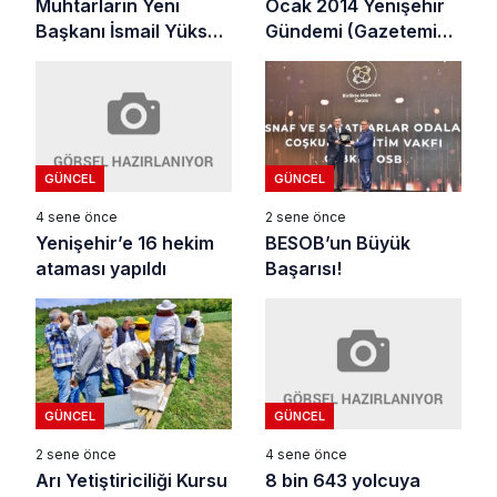
Ocak 2014 Yenişehir
Muhtarların Yeni
Gündemi (Gazetemiz
Başkanı İsmail Yüksel
Arşivi)
Oldu
GÜNCEL
GÜNCEL
4 sene önce
2 sene önce
Yenişehir’e 16 hekim
BESOB’un Büyük
ataması yapıldı
Başarısı!
GÜNCEL
GÜNCEL
4 sene önce
2 sene önce
8 bin 643 yolcuya
Arı Yetiştiriciliği Kursu