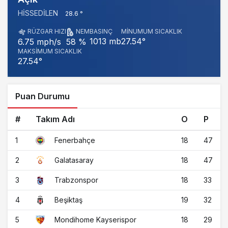
HISSEDILEN
28.6 °
RÜZGAR HIZI
NEM
BASINÇ
MINUMUM SICAKLIK
1013 mb
27.54°
6.75 mph/s
58 %
MAKSIMUM SICAKLIK
27.54°
Puan Durumu
#
Takım Adı
O
P
1
18
47
Fenerbahçe
2
18
47
Galatasaray
3
18
33
Trabzonspor
4
19
32
Beşiktaş
5
18
29
Mondihome Kayserispor