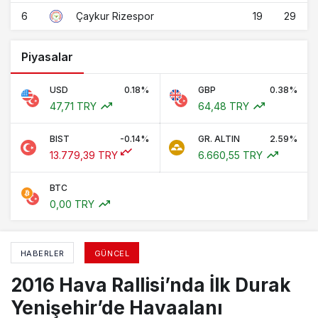
6
19
29
Çaykur Rizespor
Piyasalar
USD
0.18%
GBP
0.38%
47,71 TRY
64,48 TRY
BIST
-0.14%
GR. ALTIN
2.59%
13.779,39 TRY
6.660,55 TRY
BTC
0,00 TRY
HABERLER
GÜNCEL
2016 Hava Rallisi’nda İlk Durak
Yenişehir’de Havaalanı