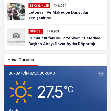
8.037
ETKINLIKLER
Letonyalı Ve Makedon Dansçılar
Yenişehir’de
6.901
GÜNCEL
Cumhur İttifakı MHP Yenişehir Belediye
Başkan Adayı Davut Aydın Röportajı
Hava Durumu
BURSA IÇIN HAVA DURUMU
27.5
‎°C
Açık