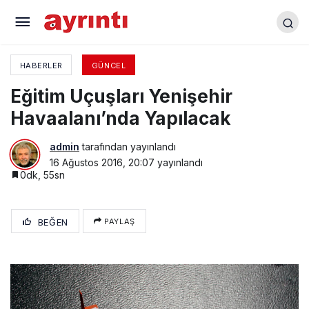
2016 Hava Rallisi’nda İlk Durak Yenişehir’de
Havaalanı
HABERLER
GÜNCEL
Eğitim Uçuşları Yenişehir
Havaalanı’nda Yapılacak
admin
tarafından yayınlandı
16 Ağustos 2016, 20:07
yayınlandı
0dk, 55sn
BEĞEN
PAYLAŞ