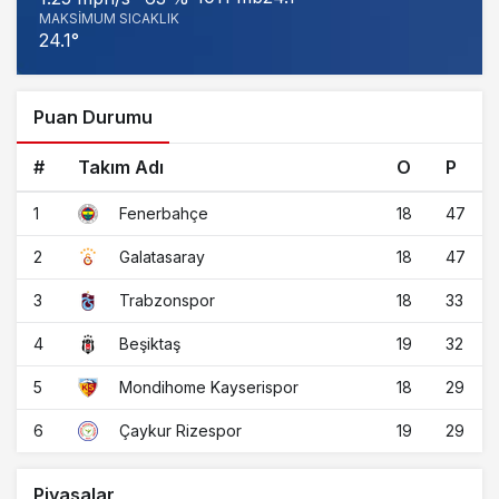
MAKSIMUM SICAKLIK
24.1°
Puan Durumu
#
Takım Adı
O
P
1
18
47
Fenerbahçe
2
18
47
Galatasaray
3
18
33
Trabzonspor
4
19
32
Beşiktaş
5
18
29
Mondihome Kayserispor
6
19
29
Çaykur Rizespor
Piyasalar