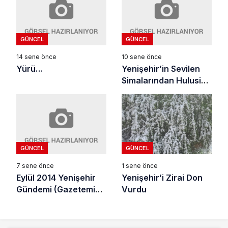
GÜNCEL
GÜNCEL
14 sene önce
10 sene önce
Yürü…
Yenişehir’in Sevilen
Simalarından Hulusi
Tuğral Vefat Etti
GÜNCEL
GÜNCEL
7 sene önce
1 sene önce
Eylül 2014 Yenişehir
Yenişehir’i Zirai Don
Gündemi (Gazetemiz
Vurdu
Arşivi)