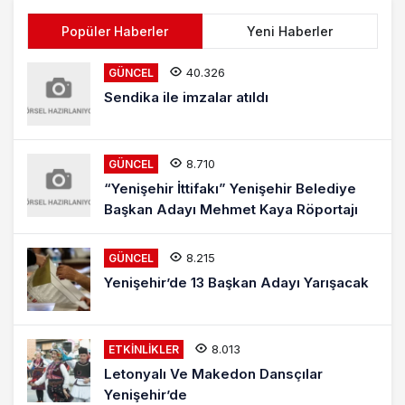
Popüler Haberler
Yeni Haberler
40.326
GÜNCEL
Sendika ile imzalar atıldı
8.710
GÜNCEL
“Yenişehir İttifakı” Yenişehir Belediye
Başkan Adayı Mehmet Kaya Röportajı
8.215
GÜNCEL
Yenişehir’de 13 Başkan Adayı Yarışacak
8.013
ETKINLIKLER
Letonyalı Ve Makedon Dansçılar
Yenişehir’de