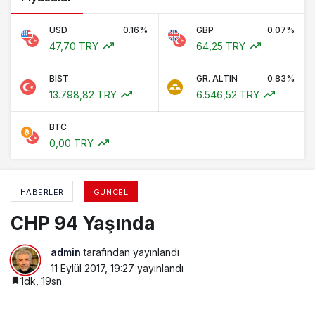
USD
0.16%
GBP
0.07%
47,70 TRY
64,25 TRY
BIST
GR. ALTIN
0.83%
13.798,82 TRY
6.546,52 TRY
BTC
0,00 TRY
HABERLER
GÜNCEL
CHP 94 Yaşında
admin
tarafından yayınlandı
11 Eylül 2017, 19:27
yayınlandı
1dk, 19sn