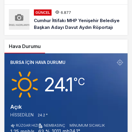
6.877
GÜNCEL
Cumhur İttifakı MHP Yenişehir Belediye
Başkan Adayı Davut Aydın Röportajı
Hava Durumu
BURSA IÇIN HAVA DURUMU
24.1
‎°C
Açık
HISSEDILEN
24.2 °
RÜZGAR HIZI
NEM
BASINÇ
MINUMUM SICAKLIK
1011 mb
24.1°
1.25 mph/s
63 %