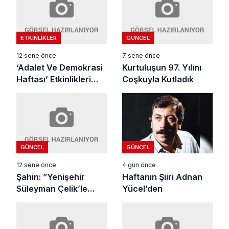
ETKINLIKLER
GÜNCEL
12 sene önce
7 sene önce
‘Adalet Ve Demokrasi
Kurtuluşun 97. Yılını
Haftası’ Etkinlikleri
Coşkuyla Kutladık
sürüyor
GÜNCEL
GÜNCEL
12 sene önce
4 gün önce
Şahin: ”Yenişehir
Haftanın Şiiri Adnan
Süleyman Çelik’le
Yücel’den
Büyüyor”