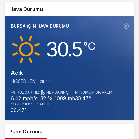
Hava Durumu
BURSA IÇIN HAVA DURUMU
30.5
‎°C
Açık
HISSEDILEN
29.4 °
RÜZGAR HIZI
NEM
BASINÇ
MINUMUM SICAKLIK
1009 mb
30.47°
6.42 mph/s
32 %
MAKSIMUM SICAKLIK
30.47°
Puan Durumu