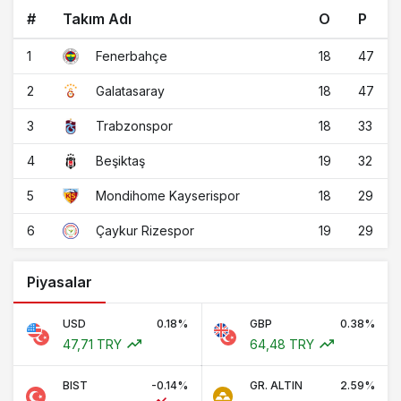
#
Takım Adı
O
P
1
18
47
Fenerbahçe
2
18
47
Galatasaray
3
18
33
Trabzonspor
4
19
32
Beşiktaş
5
18
29
Mondihome Kayserispor
6
19
29
Çaykur Rizespor
Piyasalar
USD
0.18%
GBP
0.38%
47,71 TRY
64,48 TRY
BIST
-0.14%
GR. ALTIN
2.59%