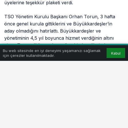
üyelerine teşekkür plaketi verdi.
TSO Yönetim Kurulu Başkanı Orhan Torun, 3 hafta
önce genel kurula gittiklerini ve Büyükkardeşler’in
aday olmadığını hatırlattı. Büyükkardeşler ve
yönetiminin 4,5 yıl boyunca hizmet verdiğinin altını
çizen Torun, “Hizmet bayrağını biz kendilerinden
Bu web sitesinde en iyi deneyimi yaşamanızı sağlamak
devraldık. İnşallah biz de Büyükkardeşler gibi alnımızın
Kabul
için çerezler kullanılmaktadır.
akıyla teslim ederiz” dedi.
Benzer Haberler