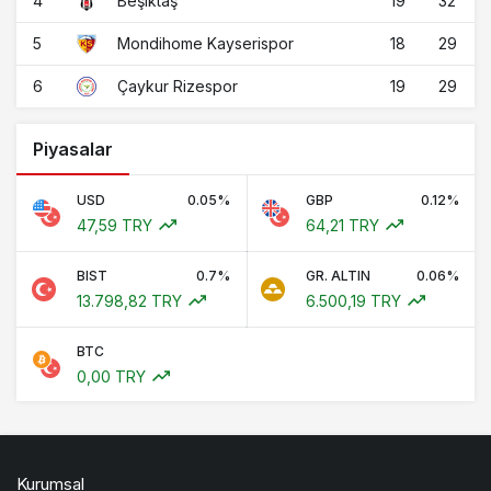
4
19
32
Beşiktaş
5
18
29
Mondihome Kayserispor
6
19
29
Çaykur Rizespor
Piyasalar
USD
0.05%
GBP
0.12%
47,59 TRY
64,21 TRY
BIST
0.7%
GR. ALTIN
0.06%
13.798,82 TRY
6.500,19 TRY
BTC
0,00 TRY
Kurumsal