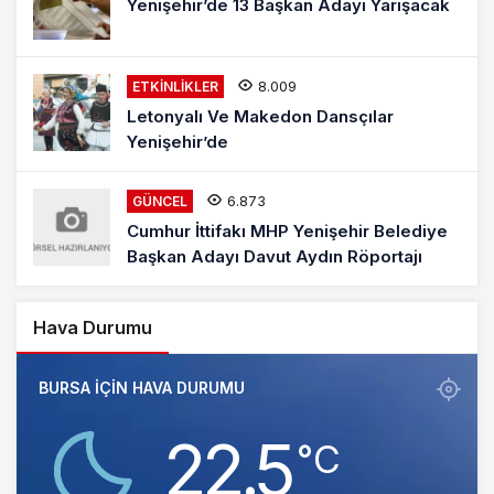
Yenişehir’de 13 Başkan Adayı Yarışacak
8.009
ETKINLIKLER
Letonyalı Ve Makedon Dansçılar
Yenişehir’de
6.873
GÜNCEL
Cumhur İttifakı MHP Yenişehir Belediye
Başkan Adayı Davut Aydın Röportajı
Hava Durumu
BURSA IÇIN HAVA DURUMU
22.5
‎°C