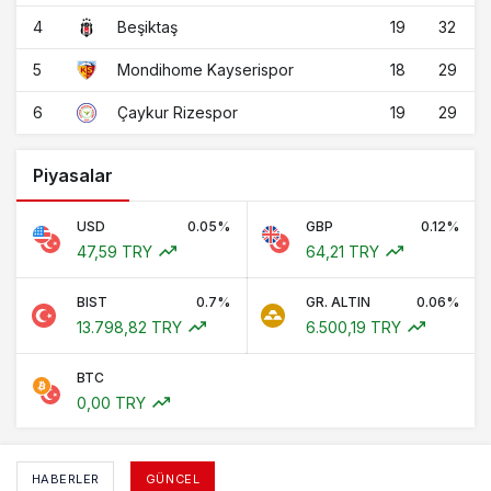
4
19
32
Beşiktaş
5
18
29
Mondihome Kayserispor
6
19
29
Çaykur Rizespor
Piyasalar
USD
0.05%
GBP
0.12%
47,59 TRY
64,21 TRY
BIST
0.7%
GR. ALTIN
0.06%
13.798,82 TRY
6.500,19 TRY
BTC
0,00 TRY
HABERLER
GÜNCEL