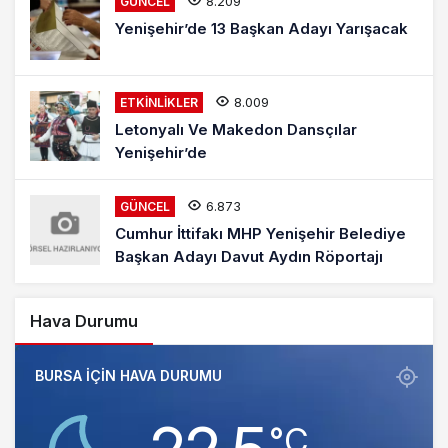
8.209
GÜNCEL
Yenişehir’de 13 Başkan Adayı Yarışacak
8.009
ETKINLIKLER
Letonyalı Ve Makedon Dansçılar
Yenişehir’de
6.873
GÜNCEL
Cumhur İttifakı MHP Yenişehir Belediye
Başkan Adayı Davut Aydın Röportajı
Hava Durumu
BURSA IÇIN HAVA DURUMU
‎°C