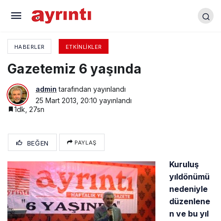
Bilgit BESOB başkanvekili
HABERLER
ETKINLIKLER
Gazetemiz 6 yaşında
admin
tarafından yayınlandı
25 Mart 2013, 20:10
yayınlandı
1dk, 27sn
BEĞEN
PAYLAŞ
Kuruluş
yıldönümü
nedeniyle
düzenlene
n ve bu yıl