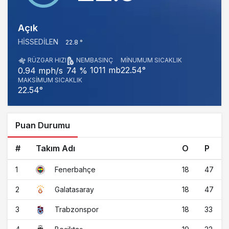
Açık
HISSEDILEN
22.8 °
RÜZGAR HIZI
NEM
BASINÇ
MINUMUM SICAKLIK
1011 mb
22.54°
0.94 mph/s
74 %
MAKSIMUM SICAKLIK
22.54°
Puan Durumu
#
Takım Adı
O
P
1
18
47
Fenerbahçe
2
18
47
Galatasaray
3
18
33
Trabzonspor