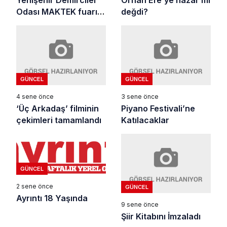
Odası MAKTEK fuarını
değdi?
gezdi
GÜNCEL
GÜNCEL
4 sene önce
3 sene önce
‘Üç Arkadaş’ filminin
Piyano Festivali’ne
çekimleri tamamlandı
Katılacaklar
GÜNCEL
2 sene önce
GÜNCEL
Ayrıntı 18 Yaşında
9 sene önce
Şiir Kitabını İmzaladı