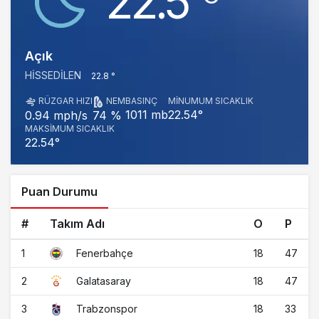
22.5
Açık
HISSEDILEN
22.8 °
RÜZGAR HIZI
NEM
BASINÇ
MINUMUM SICAKLIK
1011 mb
22.54°
0.94 mph/s
74 %
MAKSIMUM SICAKLIK
22.54°
Puan Durumu
#
Takım Adı
O
P
1
18
47
Fenerbahçe
2
18
47
Galatasaray
3
18
33
Trabzonspor