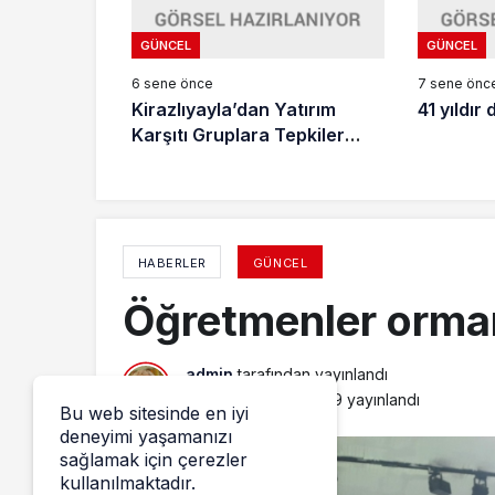
GÜNCEL
GÜNCEL
6 sene önce
7 sene önc
Kirazlıyayla’dan Yatırım
41 yıldır
Karşıtı Gruplara Tepkiler
Yükselmeye Başladı
HABERLER
GÜNCEL
Öğretmenler orman
admin
tarafından yayınlandı
3 Haziran 2024, 14:29
yayınlandı
Bu web sitesinde en iyi
deneyimi yaşamanızı
sağlamak için çerezler
kullanılmaktadır.