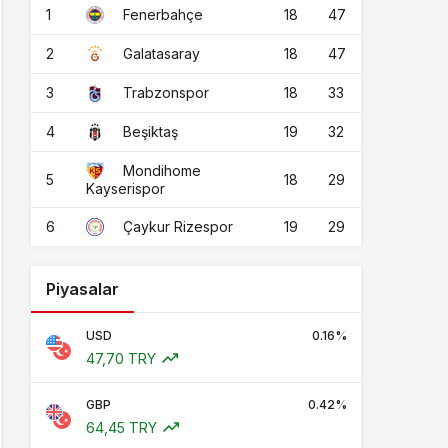
1
18
47
Fenerbahçe
2
18
47
Galatasaray
3
18
33
Trabzonspor
4
19
32
Beşiktaş
Mondihome
5
18
29
Kayserispor
6
19
29
Çaykur Rizespor
Piyasalar
USD
0.16%
47,70 TRY
GBP
0.42%
64,45 TRY