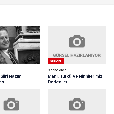
GÜNCEL
9 sene önce
e
Mani, Türkü Ve Ninnilerimizi
Şiiri Nazım
Derlediler
en