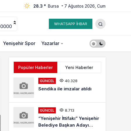
28.3 °
Bursa
7 Ağustos 2026, Cum
WHATSAPP İHBAR
00000
Yenişehir Spor
Yazarlar
Popüler Haberler
Yeni Haberler
40.328
GÜNCEL
Sendika ile imzalar atıldı
8.713
GÜNCEL
“Yenişehir İttifakı” Yenişehir
Belediye Başkan Adayı