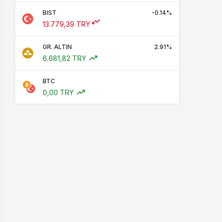
BIST
-0.14%
13.779,39 TRY
GR. ALTIN
2.91%
6.681,82 TRY
BTC
0,00 TRY