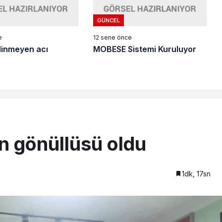
GÜNCEL
e
12 sene önce
 dinmeyen acı
MOBESE Sistemi Kuruluyor
 gönüllüsü oldu
1dk, 17sn