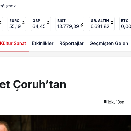
Değişmez
EURO
GBP
BIST
GR. ALTIN
BTC
55,19
64,45
13.779,39
6.681,82
0,0
Kültür Sanat
Etkinlikler
Röportajlar
Geçmişten Gelen
ket Çoruh’tan
1dk, 13sn