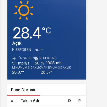
28.4
‎°C
Açık
HISSEDILEN
28.9 °
RÜZGAR HIZI
NEM
BASINÇ
1008 mb
5.1 mph/s
50 %
MINUMUM SICAKLIK
MAKSIMUM SICAKLIK
28.37°
28.37°
Puan Durumu
#
Takım Adı
O
P