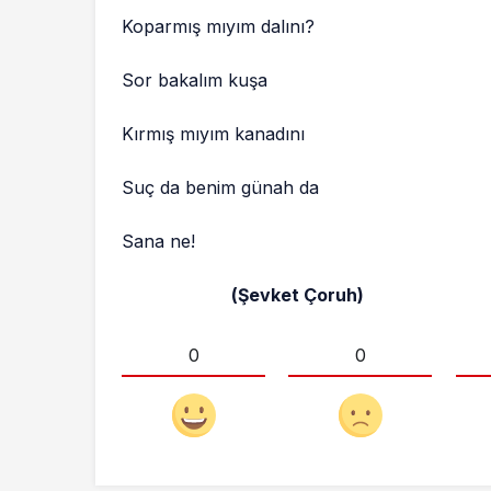
Koparmış mıyım dalını?
Sor bakalım kuşa
Kırmış mıyım kanadını
Suç da benim günah da
Sana ne!
(Şevket Çoruh)
0
0