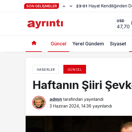
Hayat Kendiliğinden 
23:01
SON GELIŞMELER
Öğretmenler orman gönüllüsü oldu
USD
47,70
Güncel
Yerel Gündem
Siyaset
HABERLER
GÜNCEL
Haftanın Şiiri Şev
admin
tarafından yayınlandı
3 Haziran 2024, 14:36
yayınlandı