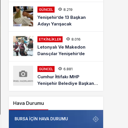
Mehmet Kaya Röportajı
8.219
GÜNCEL
Yenişehir’de 13 Başkan
Adayı Yarışacak
8.016
ETKINLIKLER
Letonyalı Ve Makedon
Dansçılar Yenişehir’de
6.881
GÜNCEL
Cumhur İttifakı MHP
Yenişehir Belediye Başkan
Adayı Davut Aydın Röportajı
Hava Durumu
BURSA IÇIN HAVA DURUMU