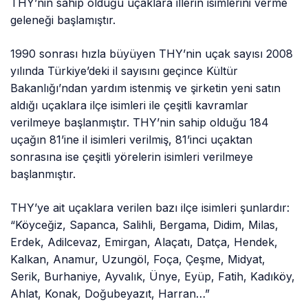
THY’nin sahip olduğu uçaklara illerin isimlerini verme
geleneği başlamıştır.
1990 sonrası hızla büyüyen THY’nin uçak sayısı 2008
yılında Türkiye’deki il sayısını geçince Kültür
Bakanlığı’ndan yardım istenmiş ve şirketin yeni satın
aldığı uçaklara ilçe isimleri ile çeşitli kavramlar
verilmeye başlanmıştır. THY’nin sahip olduğu 184
uçağın 81’ine il isimleri verilmiş, 81’inci uçaktan
sonrasına ise çeşitli yörelerin isimleri verilmeye
başlanmıştır.
THY’ye ait uçaklara verilen bazı ilçe isimleri şunlardır:
“Köyceğiz, Sapanca, Salihli, Bergama, Didim, Milas,
Erdek, Adilcevaz, Emirgan, Alaçatı, Datça, Hendek,
Kalkan, Anamur, Uzungöl, Foça, Çeşme, Midyat,
Serik, Burhaniye, Ayvalık, Ünye, Eyüp, Fatih, Kadıköy,
Ahlat, Konak, Doğubeyazıt, Harran…”