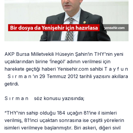
AKP Bursa Milletvekili Hüseyin Şahin’in THY’nin yeni
uçaklarından birine ‘İnegöl’ adının verilmesi için
harekete geçtiği haberi Yenisehir.com sahibi T a y f u n
S ı r m a n ’ın 29 Temmuz 2012 tarihli yazısını akıllara
getirdi.
S ı r m a n söz konusu yazısında;
“THY’nin sahip olduğu 184 uçağın 81’ine il isimleri
verilmiş, 81’inci uçaktan sonrasına ise çeşitli yörelerin
isimleri verilmeye başlanmıştır. Biri askeri, diğeri sivil