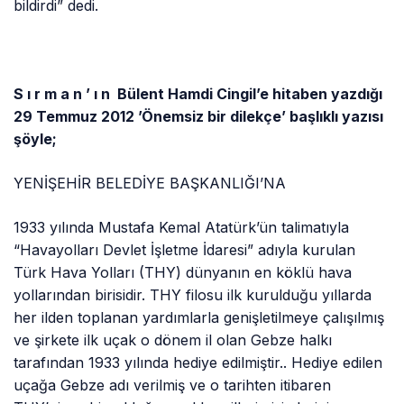
bildirdi” dedi.
S ı r m a n ’ ı n Bülent Hamdi Cingil’e hitaben yazdığı
29 Temmuz 2012 ’Önemsiz bir dilekçe’ başlıklı yazısı
şöyle;
YENİŞEHİR BELEDİYE BAŞKANLIĞI’NA
1933 yılında Mustafa Kemal Atatürk’ün talimatıyla
“Havayolları Devlet İşletme İdaresi” adıyla kurulan
Türk Hava Yolları (THY) dünyanın en köklü hava
yollarından birisidir. THY filosu ilk kurulduğu yıllarda
her ilden toplanan yardımlarla genişletilmeye çalışılmış
ve şirkete ilk uçak o dönem il olan Gebze halkı
tarafından 1933 yılında hediye edilmiştir.. Hediye edilen
uçağa Gebze adı verilmiş ve o tarihten itibaren