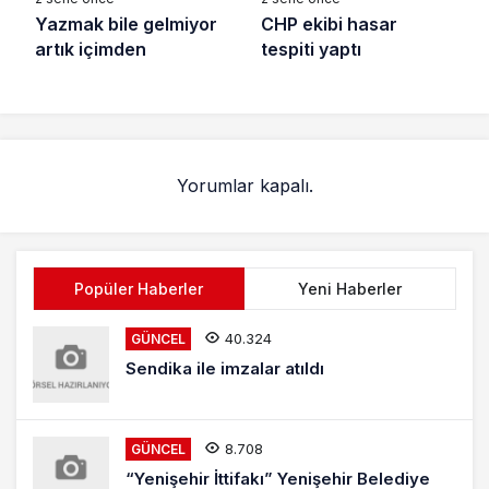
Yazmak bile gelmiyor
CHP ekibi hasar
artık içimden
tespiti yaptı
Yorumlar kapalı.
Popüler Haberler
Yeni Haberler
40.324
GÜNCEL
Sendika ile imzalar atıldı
8.708
GÜNCEL
“Yenişehir İttifakı” Yenişehir Belediye