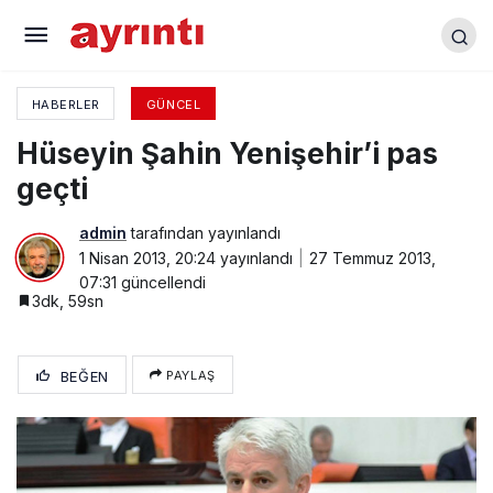
İYAD Londra Temsilciliği açıldı
HABERLER
GÜNCEL
Hüseyin Şahin Yenişehir’i pas
geçti
admin
tarafından yayınlandı
1 Nisan 2013, 20:24
yayınlandı
27 Temmuz 2013,
07:31
güncellendi
3dk, 59sn
BEĞEN
PAYLAŞ