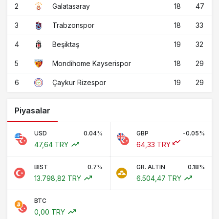
2
18
47
Galatasaray
3
18
33
Trabzonspor
4
19
32
Beşiktaş
5
18
29
Mondihome Kayserispor
6
19
29
Çaykur Rizespor
Piyasalar
USD
0.04%
GBP
-0.05%
47,64 TRY
64,33 TRY
BIST
0.7%
GR. ALTIN
0.18%
13.798,82 TRY
6.504,47 TRY
BTC
0,00 TRY