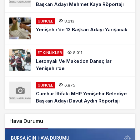
Başkan Adayı Mehmet Kaya Röportajı
8.213
GÜNCEL
Yenişehir’de 13 Başkan Adayı Yarışacak
8.011
ETKINLIKLER
Letonyalı Ve Makedon Dansçılar
Yenişehir’de
6.875
GÜNCEL
Cumhur İttifakı MHP Yenişehir Belediye
Başkan Adayı Davut Aydın Röportajı
Hava Durumu
BURSA IÇIN HAVA DURUMU