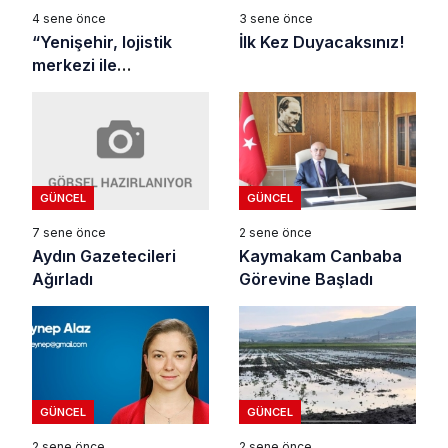
4 sene önce
3 sene önce
“Yenişehir, lojistik
İlk Kez Duyacaksınız!
merkezi ile
kalkınacak”
GÜNCEL
GÜNCEL
7 sene önce
2 sene önce
Aydın Gazetecileri
Kaymakam Canbaba
Ağırladı
Görevine Başladı
GÜNCEL
GÜNCEL
2 sene önce
2 sene önce