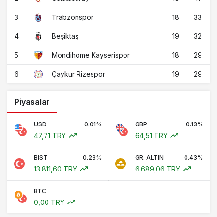
3
18
33
Trabzonspor
4
19
32
Beşiktaş
5
18
29
Mondihome Kayserispor
6
19
29
Çaykur Rizespor
Piyasalar
USD
0.01%
GBP
0.13%
47,71 TRY
64,51 TRY
BIST
0.23%
GR. ALTIN
0.43%
13.811,60 TRY
6.689,06 TRY
BTC
0,00 TRY