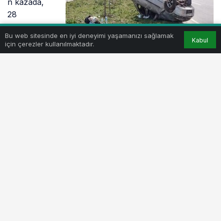
n kazada,
28
yaşındaki
Bu web sitesinde en iyi deneyimi yaşamanızı sağlamak
genç anne
Kabul
için çerezler kullanılmaktadır.
Ayşegül
Dipli
yaşamını
yitirdi.
Kaza, geçen hafta Yenişehir’in Mahallesi yakınlarında
meydana geldi. Ahmet Dipli ve eşi Ayşegül Dipli,
hastalanan çocukları Mehmet Talha’yı hastaneye
götürmek için yola çıktılar. Edinilen bilgiye göre, Ahmet
Dipli yönetimindeki 16 CSU 06 plakalı otomobil,
Seymen Mahallesi yakınlarında sürücüsünün aşırı hız
yapması yüzünden direksiyon hakimiyetini kaybetmesi
sonucu devrildi. Araçta sıkışan Ayşegül Dipli olay
yerinde yaşamını yitirdi. Kazayı hafif atlatan Ahmet