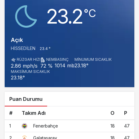
23.2
‎°C
Açık
HISSEDILEN
23.4 °
RÜZGAR HIZI
NEM
BASINÇ
MINUMUM SICAKLIK
1014 mb
23.18°
2.86 mph/s
72 %
MAKSIMUM SICAKLIK
23.18°
Puan Durumu
#
Takım Adı
O
P
1
18
47
Fenerbahçe
2
18
47
Galatasaray