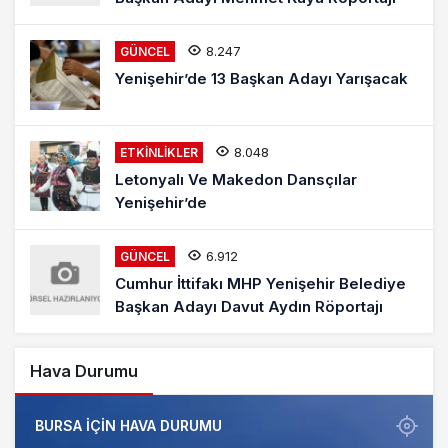
8.247
GÜNCEL
Yenişehir’de 13 Başkan Adayı Yarışacak
8.048
ETKINLIKLER
Letonyalı Ve Makedon Dansçılar
Yenişehir’de
6.912
GÜNCEL
Cumhur İttifakı MHP Yenişehir Belediye
Başkan Adayı Davut Aydın Röportajı
Hava Durumu
BURSA IÇIN HAVA DURUMU