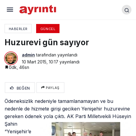
Hastane Yolunda Kaza
HABERLER
GÜNCEL
Huzurevi gün sayıyor
admin
tarafından yayınlandı
10 Mart 2015, 10:17
yayınlandı
0dk, 46sn
BEĞEN
PAYLAŞ
Ödeneksizlik nedeniyle tamamlanamayan ve bu
nedenle de hizmete girişi geciken Yenişehir huzurevine
gereken ödenek yola çıktı. AK Parti
Milletvekili Hüseyin
Şahin
“Yenişehir’e