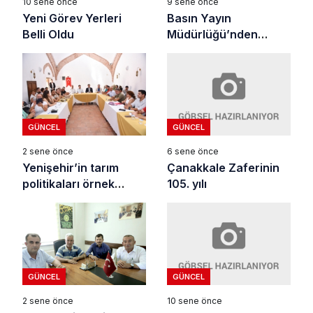
10 sene önce
9 sene önce
Yeni Görev Yerleri
Basın Yayın
Belli Oldu
Müdürlüğü’nden
ziyaret
GÜNCEL
GÜNCEL
6 sene önce
2 sene önce
Çanakkale Zaferinin
Yenişehir’in tarım
105. yılı
politikaları örnek
oluyor
GÜNCEL
GÜNCEL
10 sene önce
2 sene önce