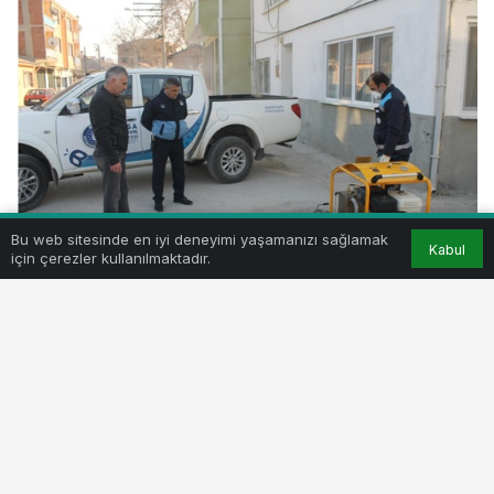
Bu web sitesinde en iyi deneyimi yaşamanızı sağlamak
Kabul
için çerezler kullanılmaktadır.
Yenişehir Belediyesi, İlçe merkezinde bulunan
kanalizasyon ve yağmur suyu giderlerinde sinek ve
sivrisineklerin üremelerini engellemek amacıyla, kış
ilaçlamasına başlandı.
Bursa Büyükşehir Belediyesi Veterinerlik Daire