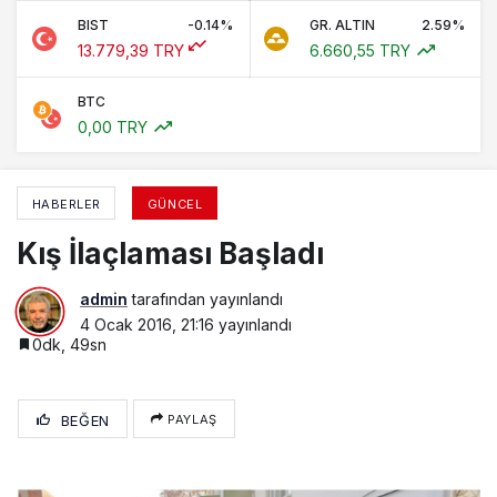
BIST
-0.14%
GR. ALTIN
2.59%
13.779,39 TRY
6.660,55 TRY
BTC
0,00 TRY
HABERLER
GÜNCEL
Kış İlaçlaması Başladı
admin
tarafından yayınlandı
4 Ocak 2016, 21:16
yayınlandı
0dk, 49sn
BEĞEN
PAYLAŞ