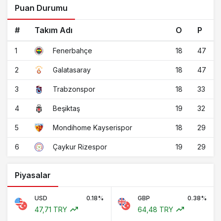
Puan Durumu
#
Takım Adı
O
P
1
18
47
Fenerbahçe
2
18
47
Galatasaray
3
18
33
Trabzonspor
4
19
32
Beşiktaş
5
18
29
Mondihome Kayserispor
6
19
29
Çaykur Rizespor
Piyasalar
USD
0.18%
GBP
0.38%
47,71 TRY
64,48 TRY