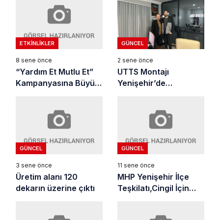
ETKINLIKLER
GÜNCEL
8 sene önce
2 sene önce
“Yardım Et Mutlu Et”
UTTS Montajı
Kampanyasına Büyük
Yenişehir’de
İlgi
yapılacak
GÜNCEL
GÜNCEL
3 sene önce
11 sene önce
Üretim alanı 120
MHP Yenişehir İlçe
dekarın üzerine çıktı
Teşkilatı,Cingil İçin
Meclis Soruşturması
İstedi.