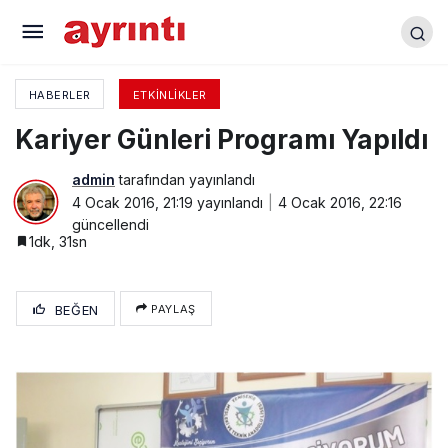
Kış İlaçlaması Başladı
HABERLER
ETKINLIKLER
Kariyer Günleri Programı Yapıldı
admin
tarafından yayınlandı
4 Ocak 2016, 21:19
yayınlandı
4 Ocak 2016, 22:16
güncellendi
1dk, 31sn
BEĞEN
PAYLAŞ