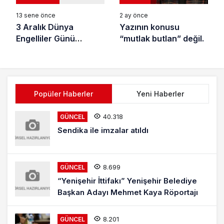
13 sene önce
2 ay önce
3 Aralık Dünya
Yazının konusu
Engelliler Günü
“mutlak butlan” değil.
Kutlandı
Popüler Haberler
Yeni Haberler
40.318
GÜNCEL
Sendika ile imzalar atıldı
8.699
GÜNCEL
“Yenişehir İttifakı” Yenişehir Belediye
Başkan Adayı Mehmet Kaya Röportajı
8.201
GÜNCEL