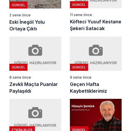
GÜNCEL
GÜNCEL
11 sene önce
2 sene önce
Köfteci Yusuf Kestane
Eski İnegöl Yolu
Şekeri Satacak
Ortaya Çıktı
GÜNCEL
GÜNCEL
8 sene önce
9 sene önce
Zevkli Maçta Puanlar
Geçen Hafta
Paylaşıldı
Kaybettiklerimiz
ETKINLIKLER
GÜNCEL