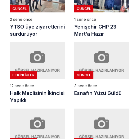
GÜNCEL
GÜNCEL
2 sene önce
1 sene önce
YTSO üye ziyaretlerini
Yenişehir CHP 23
sürdürüyor
Mart’a Hazır
ETKINLIKLER
GÜNCEL
12 sene önce
3 sene önce
Halk Meclisinin İkincisi
Esnafın Yüzü Güldü
Yapıldı