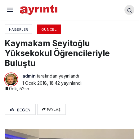
Okullar Arası Satranç Takım Turnuvası
Tamamlandı
HABERLER
GÜNCEL
Kaymakam Seyitoğlu
Yüksekokul Öğrencileriyle
Buluştu
admin
tarafından yayınlandı
1 Ocak 2018, 18:42
yayınlandı
0dk, 52sn
BEĞEN
PAYLAŞ