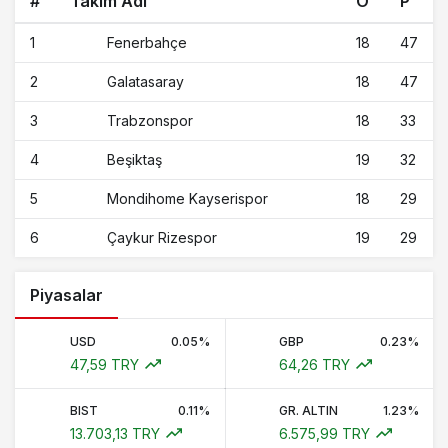
#
Takım Adı
O
P
1
18
47
Fenerbahçe
2
18
47
Galatasaray
3
18
33
Trabzonspor
4
19
32
Beşiktaş
5
18
29
Mondihome Kayserispor
6
19
29
Çaykur Rizespor
Piyasalar
USD
0.05%
GBP
0.23%
47,59 TRY
64,26 TRY
BIST
0.11%
GR. ALTIN
1.23%
13.703,13 TRY
6.575,99 TRY