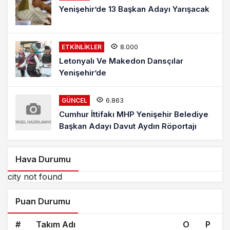
Yenişehir’de 13 Başkan Adayı Yarışacak
8.000
ETKINLIKLER
Letonyalı Ve Makedon Dansçılar
Yenişehir’de
6.863
GÜNCEL
Cumhur İttifakı MHP Yenişehir Belediye
Başkan Adayı Davut Aydın Röportajı
Hava Durumu
city not found
Puan Durumu
#
Takım Adı
O
P