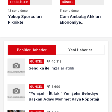
ETKINLIKLER
GÜNCEL
13 sene önce
11 sene önce
Yokop Sporcuları
Cam Ambalaj Atıkları
Piknikte
Ekonomiye
Kazandırılacak
Popüler Haberler
Yeni Haberler
40.318
GÜNCEL
Sendika ile imzalar atıldı
8.699
GÜNCEL
“Yenişehir İttifakı” Yenişehir Belediye
Başkan Adayı Mehmet Kaya Röportajı