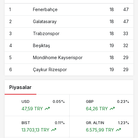
1
18
47
Fenerbahçe
2
18
47
Galatasaray
3
18
33
Trabzonspor
4
19
32
Beşiktaş
5
18
29
Mondihome Kayserispor
6
19
29
Çaykur Rizespor
Piyasalar
USD
0.05%
GBP
0.23%
47,59 TRY
64,26 TRY
BIST
0.11%
GR. ALTIN
1.23%
13.703,13 TRY
6.575,99 TRY