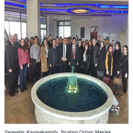
Yenişehir Kaymakamlığı, İbrahim Orhan Meslek