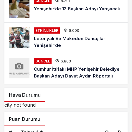
8.201
GÜNCEL
Yenişehir’de 13 Başkan Adayı Yarışacak
8.000
ETKINLIKLER
Letonyalı Ve Makedon Dansçılar
Yenişehir’de
6.863
GÜNCEL
Cumhur İttifakı MHP Yenişehir Belediye
Başkan Adayı Davut Aydın Röportajı
Hava Durumu
city not found
Puan Durumu