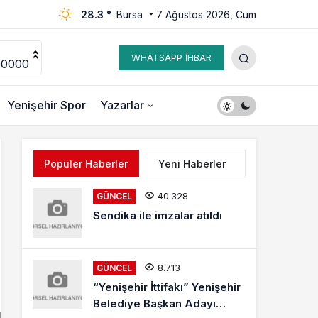
28.3 °
Bursa
7 Ağustos 2026, Cum
WHATSAPP İHBAR
00000
Yenişehir Spor
Yazarlar
Popüler Haberler
Yeni Haberler
40.328
GÜNCEL
Sendika ile imzalar atıldı
8.713
GÜNCEL
“Yenişehir İttifakı” Yenişehir
Belediye Başkan Adayı