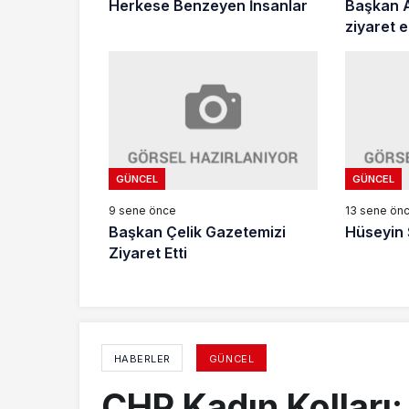
Herkese Benzeyen İnsanlar
Başkan A
ziyaret e
GÜNCEL
GÜNCEL
9 sene önce
13 sene ön
Başkan Çelik Gazetemizi
Hüseyin 
Ziyaret Etti
HABERLER
GÜNCEL
CHP Kadın Kolları