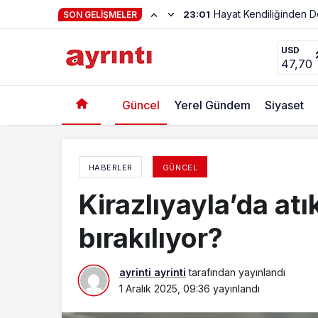
Haftanın Şiiri Adnan Y
22:56
SON GELIŞMELER
CHP Kadın Kolları: Şiddete Mecbur Değiliz!
USD
47,70
Güncel
Yerel Gündem
Siyaset
HABERLER
GÜNCEL
Kirazlıyayla’da at
bırakılıyor?
ayrinti ayrinti
tarafından yayınlandı
1 Aralık 2025, 09:36
yayınlandı