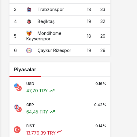
3
18
33
Trabzonspor
4
19
32
Beşiktaş
Mondihome
5
18
29
Kayserispor
6
19
29
Çaykur Rizespor
Piyasalar
USD
0.16%
47,70 TRY
GBP
0.42%
64,45 TRY
BIST
-0.14%
13.779,39 TRY