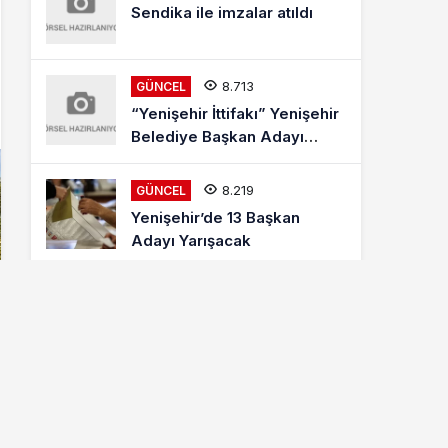
Sendika ile imzalar atıldı
8.713
GÜNCEL
“Yenişehir İttifakı” Yenişehir
Belediye Başkan Adayı
Mehmet Kaya Röportajı
8.219
GÜNCEL
Yenişehir’de 13 Başkan
Adayı Yarışacak
8.016
ETKINLIKLER
Letonyalı Ve Makedon
Dansçılar Yenişehir’de
6.881
GÜNCEL
Cumhur İttifakı MHP