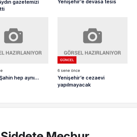
Yenişehir’e devasa tesis
ydın gazetemizi
tti
GÜNCEL
ce
6 sene önce
Şahin hep aynı…
Yenişehir’e cezaevi
yapılmayacak
: Şiddete Mecbur