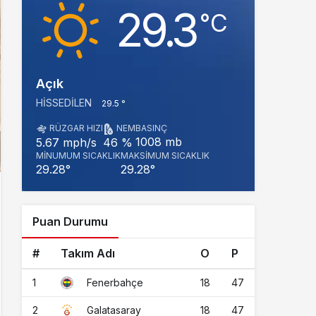
29.3
‎°C
Açık
HISSEDILEN
29.5 °
RÜZGAR HIZI
NEM
BASINÇ
1008 mb
5.67 mph/s
46 %
MINUMUM SICAKLIK
MAKSIMUM SICAKLIK
29.28°
29.28°
Puan Durumu
#
Takım Adı
O
P
1
18
47
Fenerbahçe
2
18
47
Galatasaray