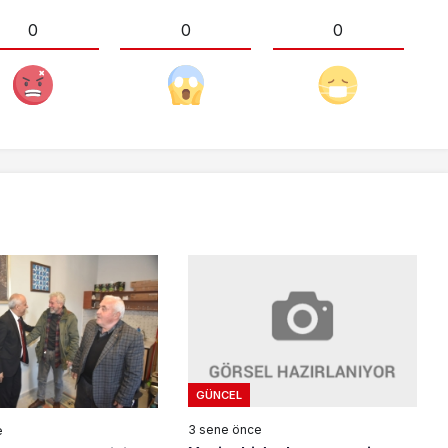
0
0
0
GÜNCEL
3 sene önce
e