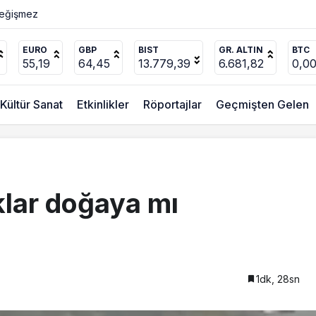
ücel’den
EURO
GBP
BIST
GR. ALTIN
BTC
55,19
64,45
13.779,39
6.681,82
0,0
Kültür Sanat
Etkinlikler
Röportajlar
Geçmişten Gelen
ıklar doğaya mı
1dk, 28sn