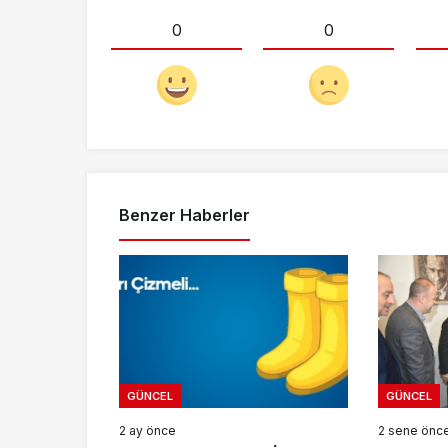
0
0
Benzer Haberler
GÜNCEL
GÜNCEL
2 ay önce
2 sene önc