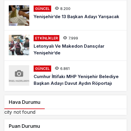
8.200
GÜNCEL
Yenişehir’de 13 Başkan Adayı Yarışacak
7.999
ETKINLIKLER
Letonyalı Ve Makedon Dansçılar
Yenişehir’de
6.861
GÜNCEL
Cumhur İttifakı MHP Yenişehir Belediye
Başkan Adayı Davut Aydın Röportajı
Hava Durumu
city not found
Puan Durumu