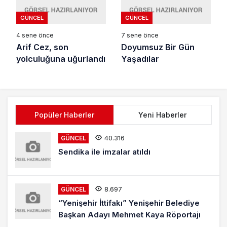
GÜNCEL
GÜNCEL
4 sene önce
7 sene önce
Arif Cez, son
Doyumsuz Bir Gün
yolculuğuna uğurlandı
Yaşadılar
Popüler Haberler
Yeni Haberler
40.316
GÜNCEL
Sendika ile imzalar atıldı
8.697
GÜNCEL
“Yenişehir İttifakı” Yenişehir Belediye
Başkan Adayı Mehmet Kaya Röportajı