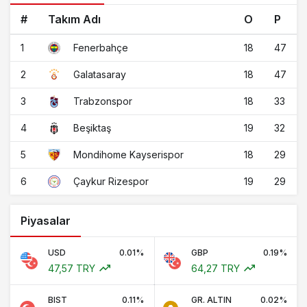
#
Takım Adı
O
P
1
18
47
Fenerbahçe
2
18
47
Galatasaray
3
18
33
Trabzonspor
4
19
32
Beşiktaş
5
18
29
Mondihome Kayserispor
6
19
29
Çaykur Rizespor
Piyasalar
USD
0.01%
GBP
0.19%
47,57 TRY
64,27 TRY
BIST
0.11%
GR. ALTIN
0.02%