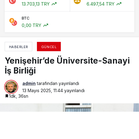
13.703,13 TRY
6.497,54 TRY
BTC
0,00 TRY
HABERLER
GÜNCEL
Yenişehir’de Üniversite-Sanayi
İş Birliği
admin
tarafından yayınlandı
13 Mayıs 2025, 11:44
yayınlandı
1dk, 36sn