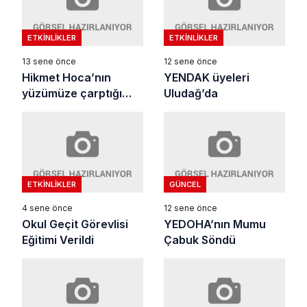
ETKINLIKLER
ETKINLIKLER
13 sene önce
12 sene önce
Hikmet Hoca’nın
YENDAK üyeleri
yüzümüze çarptığı
Uludağ’da
gerçek
ETKINLIKLER
GÜNCEL
4 sene önce
12 sene önce
Okul Geçit Görevlisi
YEDOHA’nın Mumu
Eğitimi Verildi
Çabuk Söndü