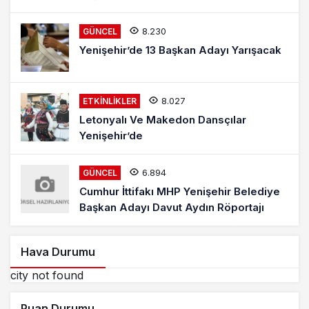
8.230
GÜNCEL
Yenişehir’de 13 Başkan Adayı Yarışacak
8.027
ETKINLIKLER
Letonyalı Ve Makedon Dansçılar
Yenişehir’de
6.894
GÜNCEL
Cumhur İttifakı MHP Yenişehir Belediye
Başkan Adayı Davut Aydın Röportajı
Hava Durumu
city not found
Puan Durumu