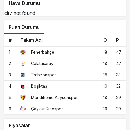
Hava Durumu
city not found
Puan Durumu
#
Takım Adı
O
P
1
18
47
Fenerbahçe
2
18
47
Galatasaray
3
18
33
Trabzonspor
4
19
32
Beşiktaş
5
18
29
Mondihome Kayserispor
6
19
29
Çaykur Rizespor
Piyasalar