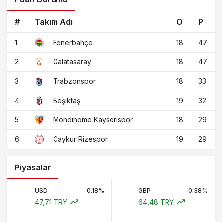
#
Takım Adı
O
P
1
18
47
Fenerbahçe
2
18
47
Galatasaray
3
18
33
Trabzonspor
4
19
32
Beşiktaş
5
18
29
Mondihome Kayserispor
6
19
29
Çaykur Rizespor
Piyasalar
USD
0.18%
GBP
0.38%
47,71 TRY
64,48 TRY