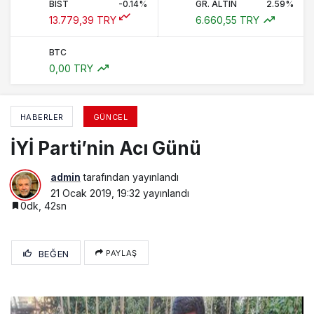
BIST
-0.14%
GR. ALTIN
2.59%
13.779,39 TRY
6.660,55 TRY
BTC
0,00 TRY
HABERLER
GÜNCEL
İYİ Parti’nin Acı Günü
admin
tarafından yayınlandı
21 Ocak 2019, 19:32
yayınlandı
0dk, 42sn
BEĞEN
PAYLAŞ