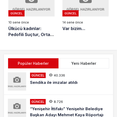
GÜNCEL
GÜNCEL
10 sene önce
14 sene önce
Ülkücü kadınlar:
Var bizim…
Pedofili Suçtur, Ortak
Olmayacağız!
Popüler Haberler
Yeni Haberler
40.336
GÜNCEL
Sendika ile imzalar atıldı
8.726
GÜNCEL
“Yenişehir İttifakı” Yenişehir Belediye
Başkan Adayı Mehmet Kaya Röportajı