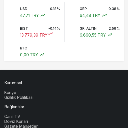
USD
0.18%
GBP
0.38%
47,71 TRY
64,48 TRY
BIST
-0.14%
GR. ALTIN
2.59%
13.779,39 TRY
6.660,55 TRY
BTC
0,00 TRY
Kurumsal
Künye
Gizlilik Politikası
Bağlantılar
Canlı TV
Döviz Kurları
Gazete Manşetleri