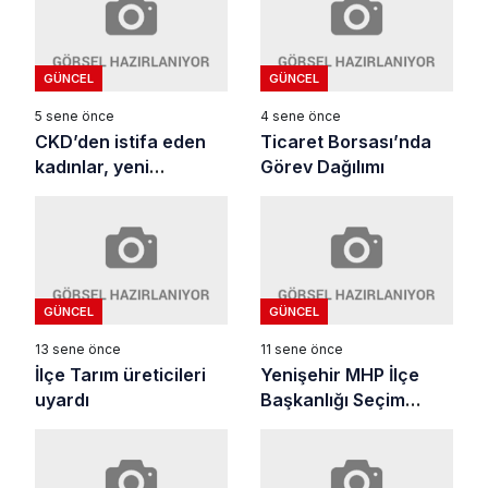
GÜNCEL
GÜNCEL
5 sene önce
4 sene önce
CKD’den istifa eden
Ticaret Borsası’nda
kadınlar, yeni
Görev Dağılımı
dernekte
GÜNCEL
GÜNCEL
13 sene önce
11 sene önce
İlçe Tarım üreticileri
Yenişehir MHP İlçe
uyardı
Başkanlığı Seçim
Sonuçların
Değerlendirdi