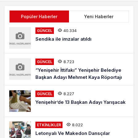
Popüler Haberler
Yeni Haberler
40.334
GÜNCEL
Sendika ile imzalar atıldı
8.723
GÜNCEL
“Yenişehir İttifakı” Yenişehir Belediye
Başkan Adayı Mehmet Kaya Röportajı
8.227
GÜNCEL
Yenişehir’de 13 Başkan Adayı Yarışacak
8.022
ETKINLIKLER
Letonyalı Ve Makedon Dansçılar