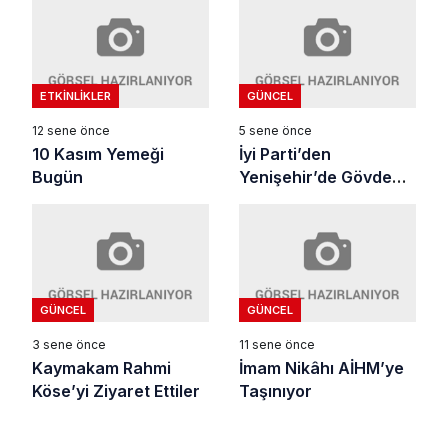
ETKINLIKLER
GÜNCEL
12 sene önce
5 sene önce
10 Kasım Yemeği
İyi Parti’den
Bugün
Yenişehir’de Gövde
Gösterisi…
GÜNCEL
GÜNCEL
3 sene önce
11 sene önce
Kaymakam Rahmi
İmam Nikâhı AİHM’ye
Köse’yi Ziyaret Ettiler
Taşınıyor