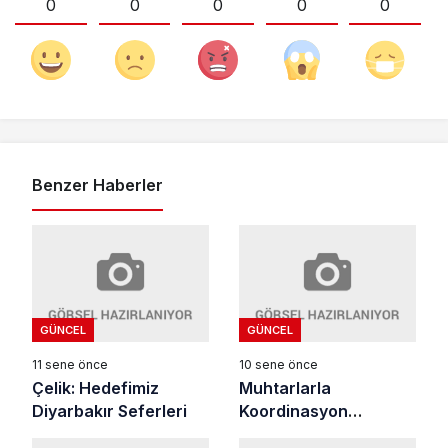
0
0
0
0
0
Benzer Haberler
GÜNCEL
GÜNCEL
11 sene önce
10 sene önce
Çelik: Hedefimiz
Muhtarlarla
Diyarbakır Seferleri
Koordinasyon
Toplantısı Yapıldı