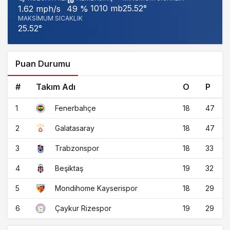
1010 mb
25.52°
1.62 mph/s
49 %
MAKSIMUM SICAKLIK
25.52°
Puan Durumu
#
Takım Adı
O
P
1
18
47
Fenerbahçe
2
18
47
Galatasaray
3
18
33
Trabzonspor
4
19
32
Beşiktaş
5
18
29
Mondihome Kayserispor
6
19
29
Çaykur Rizespor