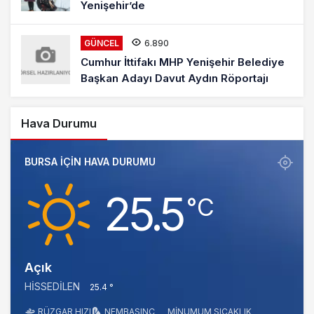
Yenişehir’de
6.890
GÜNCEL
Cumhur İttifakı MHP Yenişehir Belediye
Başkan Adayı Davut Aydın Röportajı
Hava Durumu
BURSA IÇIN HAVA DURUMU
25.5
‎°C
Açık
HISSEDILEN
25.4 °
RÜZGAR HIZI
NEM
BASINÇ
MINUMUM SICAKLIK