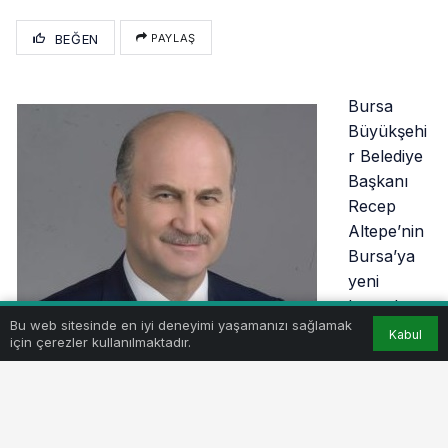
BEĞEN
PAYLAŞ
Bursa
Büyükşehi
r Belediye
Başkanı
Recep
Altepe’nin
Bursa’ya
yeni
havaalanı,
Bu web sitesinde en iyi deneyimi yaşamanızı sağlamak
ısrarının
Kabul
için çerezler kullanılmaktadır.
sürdüğünü
daha önce yazdık. “Yunuseli’ye yapamadığımız
havaalanı için uygun bir yer arıyoruz” diyen
Altepe’den sonra, bu kez bir başka isim konuştu.