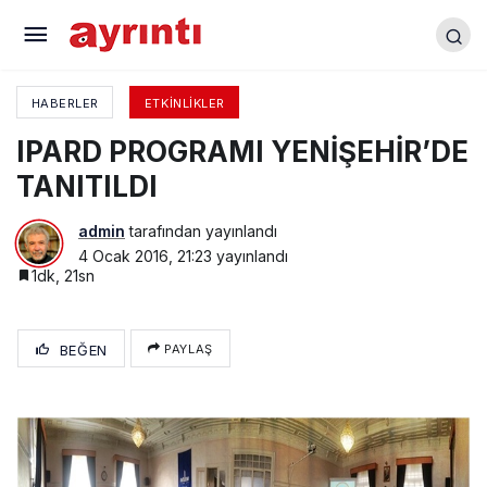
Bursa’ya Yeni Havaalanı mı?
HABERLER
ETKINLIKLER
IPARD PROGRAMI YENİŞEHİR’DE
TANITILDI
admin
tarafından yayınlandı
4 Ocak 2016, 21:23
yayınlandı
1dk, 21sn
BEĞEN
PAYLAŞ