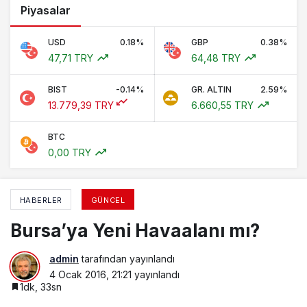
Piyasalar
USD
0.18%
GBP
0.38%
47,71 TRY
64,48 TRY
BIST
-0.14%
GR. ALTIN
2.59%
13.779,39 TRY
6.660,55 TRY
BTC
0,00 TRY
HABERLER
GÜNCEL
Bursa’ya Yeni Havaalanı mı?
admin
tarafından yayınlandı
4 Ocak 2016, 21:21
yayınlandı
1dk, 33sn