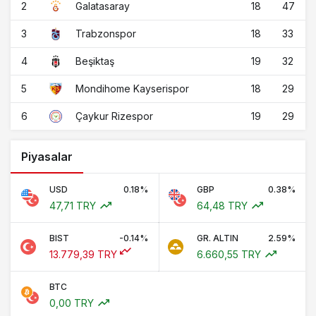
2
18
47
Galatasaray
3
18
33
Trabzonspor
4
19
32
Beşiktaş
5
18
29
Mondihome Kayserispor
6
19
29
Çaykur Rizespor
Piyasalar
USD
0.18%
GBP
0.38%
47,71 TRY
64,48 TRY
BIST
-0.14%
GR. ALTIN
2.59%
13.779,39 TRY
6.660,55 TRY
BTC
0,00 TRY