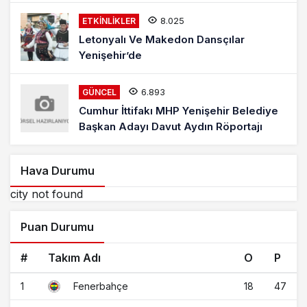
8.025
ETKINLIKLER
Letonyalı Ve Makedon Dansçılar
Yenişehir’de
6.893
GÜNCEL
Cumhur İttifakı MHP Yenişehir Belediye
Başkan Adayı Davut Aydın Röportajı
Hava Durumu
city not found
Puan Durumu
#
Takım Adı
O
P
1
18
47
Fenerbahçe