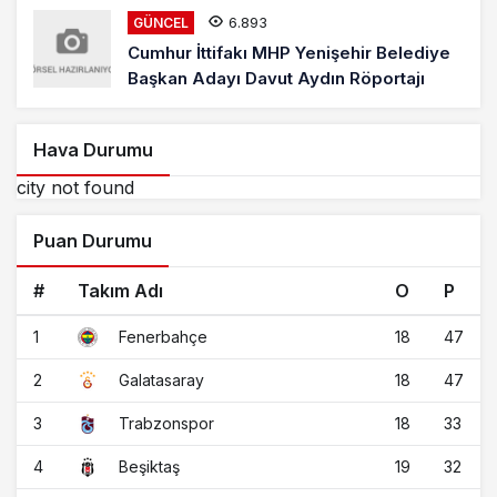
6.893
GÜNCEL
Cumhur İttifakı MHP Yenişehir Belediye
Başkan Adayı Davut Aydın Röportajı
Hava Durumu
city not found
Puan Durumu
#
Takım Adı
O
P
1
18
47
Fenerbahçe
2
18
47
Galatasaray
3
18
33
Trabzonspor
4
19
32
Beşiktaş