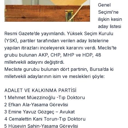
Genel
Seçimi’ne
ilişkin kesin
aday listesi
Resmi Gazete’de yayımlandı. Yüksek Seçim Kurulu
(YSK), partiler tarafından verilen aday listelerine
yapılan itirazları inceleyerek kararını verdi. Meclis’te
grubu bulunan AKP, CHP, MHP ve HDP, 48
milletvekili adayını değiştirdi.
Mecliste gurubu bulunan dört partinin, Bursa’da ki
milletvekili adaylarının isim ve meslekleri şöyle:
ADALET VE KALKINMA PARTİSİ
1 Mehmet Müezzinoğlu -Tıp Doktoru
2 Efkan Ala-Yasama Görevlisi
3 Emine Yavuz Gözgeç – Avukat
4 Cemalettin Kani Torun-Tıp Doktoru
5 Hüseyin Şahin-Yasama Görevlisi