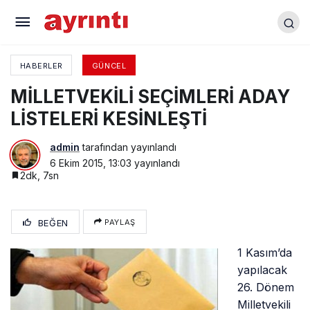
YENİŞEHİR HAVAALANI MEMNUNİYET YARATTI
HABERLER
GÜNCEL
MİLLETVEKİLİ SEÇİMLERİ ADAY
LİSTELERİ KESİNLEŞTİ
admin
tarafından yayınlandı
6 Ekim 2015, 13:03
yayınlandı
2dk, 7sn
BEĞEN
PAYLAŞ
1 Kasım’da
yapılacak
26. Dönem
Milletvekili