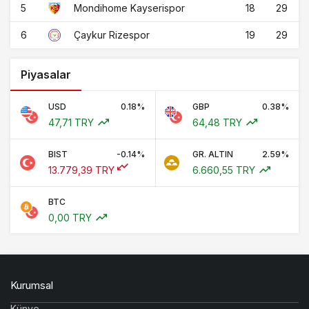
5
18
29
Mondihome Kayserispor
6
19
29
Çaykur Rizespor
Piyasalar
USD
0.18%
GBP
0.38%
47,71 TRY
64,48 TRY
BIST
-0.14%
GR. ALTIN
2.59%
13.779,39 TRY
6.660,55 TRY
BTC
0,00 TRY
Kurumsal
Künye