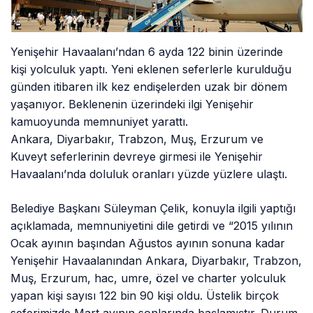
Yenişehir Havaalanı’ndan 6 ayda 122 binin üzerinde
kişi yolculuk yaptı. Yeni eklenen seferlerle kurulduğu
günden itibaren ilk kez endişelerden uzak bir dönem
yaşanıyor. Beklenenin üzerindeki ilgi Yenişehir
kamuoyunda memnuniyet yarattı.
Ankara, Diyarbakır, Trabzon, Muş, Erzurum ve
Kuveyt seferlerinin devreye girmesi ile Yenişehir
Havaalanı’nda doluluk oranları yüzde yüzlere ulaştı.
Belediye Başkanı Süleyman Çelik, konuyla ilgili yaptığı
açıklamada, memnuniyetini dile getirdi ve “2015 yılının
Ocak ayının başından Ağustos ayının sonuna kadar
Yenişehir Havaalanından Ankara, Diyarbakır, Trabzon,
Muş, Erzurum, hac, umre, özel ve charter yolculuk
yapan kişi sayısı 122 bin 90 kişi oldu. Üstelik birçok
seferimizde Mart ayının sonlarında başlamıştır. Durum