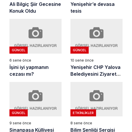
Ali Bilgiç Şiir Gecesine
Yenişehir’e devasa
Konuk Oldu
tesis
GÜNCEL
GÜNCEL
6 sene önce
10 sene önce
İşini iyi yapmanın
Yenişehir CHP Yalova
cezası mı?
Belediyesini Ziyaret
Etti
GÜNCEL
ETKINLIKLER
9 sene önce
8 sene önce
Sinanpaşa Külliyesi
Bilim Şenliği Sergisi