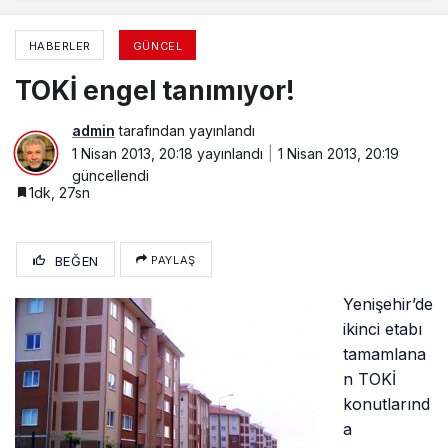
HABERLER
GÜNCEL
TOKİ engel tanımıyor!
admin
tarafından yayınlandı
1 Nisan 2013, 20:18
yayınlandı
1 Nisan 2013, 20:19
güncellendi
1dk, 27sn
BEĞEN
PAYLAŞ
Yenişehir’de
ikinci etabı
tamamlana
n TOKİ
konutlarınd
a