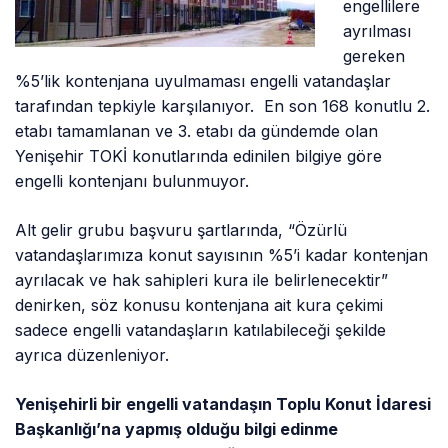
engellilere
ayrılması
gereken
%5’lik kontenjana uyulmaması engelli vatandaşlar
tarafından tepkiyle karşılanıyor. En son 168 konutlu 2.
etabı tamamlanan ve 3. etabı da gündemde olan
Yenişehir TOKİ konutlarında edinilen bilgiye göre
engelli kontenjanı bulunmuyor.
Alt gelir grubu başvuru şartlarında, “Özürlü
vatandaşlarımıza konut sayısının %5’i kadar kontenjan
ayrılacak ve hak sahipleri kura ile belirlenecektir”
denirken, söz konusu kontenjana ait kura çekimi
sadece engelli vatandaşların katılabileceği şekilde
ayrıca düzenleniyor.
Yenişehirli bir engelli vatandaşın Toplu Konut İdaresi
Başkanlığı’na yapmış olduğu bilgi edinme