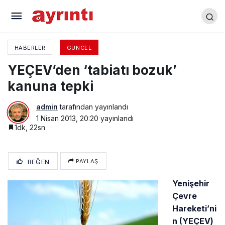
TOKİ engel tanımıyor!
HABERLER
GÜNCEL
YEÇEV’den ‘tabiatı bozuk’
kanuna tepki
admin
tarafından yayınlandı
1 Nisan 2013, 20:20
yayınlandı
1dk, 22sn
BEĞEN
PAYLAŞ
Yenişehir
Çevre
Hareketi’ni
n (YEÇEV)