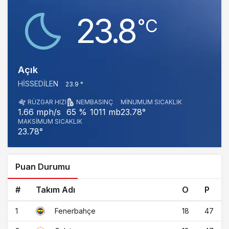
23.8
‎°C
Açık
HISSEDILEN
23.9 °
RÜZGAR HIZI
NEM
BASINÇ
MINUMUM SICAKLIK
1011 mb
23.78°
1.66 mph/s
65 %
MAKSIMUM SICAKLIK
23.78°
Puan Durumu
#
Takım Adı
O
P
1
18
47
Fenerbahçe