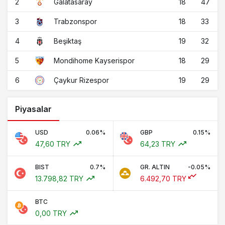
2
18
47
Galatasaray
3
18
33
Trabzonspor
4
19
32
Beşiktaş
5
18
29
Mondihome Kayserispor
6
19
29
Çaykur Rizespor
Piyasalar
USD
0.06%
GBP
0.15%
47,60 TRY
64,23 TRY
BIST
0.7%
GR. ALTIN
-0.05%
13.798,82 TRY
6.492,70 TRY
BTC
0,00 TRY