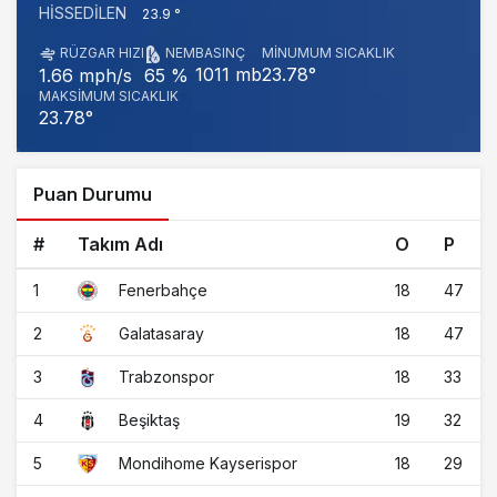
HISSEDILEN
23.9 °
RÜZGAR HIZI
NEM
BASINÇ
MINUMUM SICAKLIK
1011 mb
23.78°
1.66 mph/s
65 %
MAKSIMUM SICAKLIK
23.78°
Puan Durumu
#
Takım Adı
O
P
1
18
47
Fenerbahçe
2
18
47
Galatasaray
3
18
33
Trabzonspor
4
19
32
Beşiktaş
5
18
29
Mondihome Kayserispor