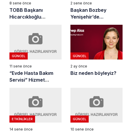
8 sene önce
2 sene önce
TOBB Başkanı
Başkan Bozbey
Hicarcıklıoğlu
Yenişehir’de…
Yenişehir’de
GÜNCEL
GÜNCEL
11 sene önce
2 ay önce
“Evde Hasta Bakım
Biz neden böyleyiz?
Servisi” Hizmet
Vermeye Devam
Ediyor
ETKINLIKLER
GÜNCEL
14 sene önce
10 sene önce