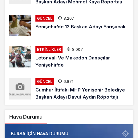
Başkan Adayı Mehmet Kaya Röportajı
8.207
GÜNCEL
Yenişehir’de 13 Başkan Adayı Yarışacak
8.007
ETKINLIKLER
Letonyalı Ve Makedon Dansçılar
Yenişehir’de
6.871
GÜNCEL
Cumhur İttifakı MHP Yenişehir Belediye
Başkan Adayı Davut Aydın Röportajı
Hava Durumu
BURSA IÇIN HAVA DURUMU