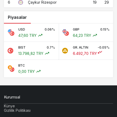
6
19
29
Çaykur Rizespor
Piyasalar
USD
0.06%
GBP
0.15%
47,60 TRY
64,23 TRY
BIST
0.7%
GR. ALTIN
-0.05%
13.798,82 TRY
6.492,70 TRY
BTC
0,00 TRY
Kurumsal
Künye
Gizlilik Politikası