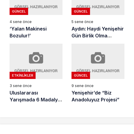
GÜNCEL
GÜNCEL
4 sene önce
5 sene önce
‘Yalan Makinesi
Aydın: Haydi Yenişehir
Bozulur!’
Gün Birlik Olma
Günüdür
ETKINLIKLER
GÜNCEL
3 sene önce
9 sene önce
Uluslararası
Yenişehir’de “Biz
Yarışmada 6 Madalya
Anadoluyuz Projesi”
Kazandılar