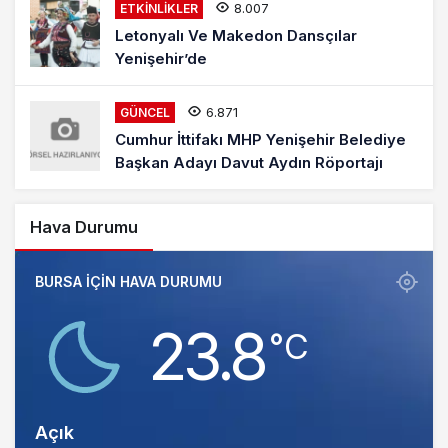
8.007
ETKINLIKLER
Letonyalı Ve Makedon Dansçılar
Yenişehir’de
6.871
GÜNCEL
Cumhur İttifakı MHP Yenişehir Belediye
Başkan Adayı Davut Aydın Röportajı
Hava Durumu
BURSA IÇIN HAVA DURUMU
23.8
‎°C
Açık