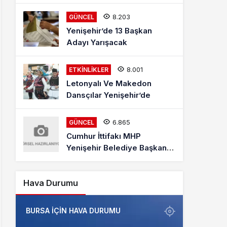
Mehmet Kaya Röportajı
8.203
GÜNCEL
Yenişehir’de 13 Başkan
Adayı Yarışacak
8.001
ETKINLIKLER
Letonyalı Ve Makedon
Dansçılar Yenişehir’de
6.865
GÜNCEL
Cumhur İttifakı MHP
Yenişehir Belediye Başkan
Adayı Davut Aydın Röportajı
Hava Durumu
BURSA IÇIN HAVA DURUMU