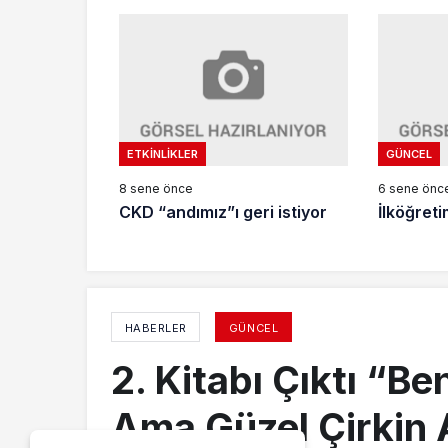
ETKINLIKLER
GÜNCEL
8 sene önce
6 sene önc
CKD “andımız”ı geri istiyor
İlköğreti
HABERLER
GÜNCEL
2. Kitabı Çıktı “B
Ama Güzel Çirkin 