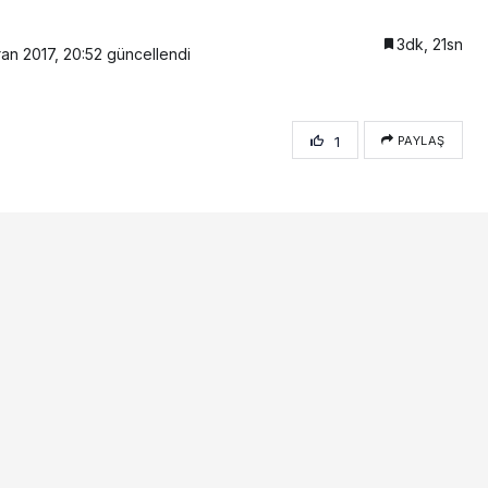
3dk, 21sn
ran 2017, 20:52
güncellendi
1
PAYLAŞ