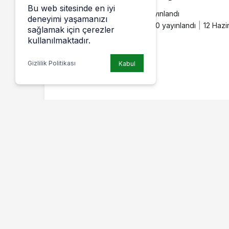
Bu web sitesinde en iyi
admin
tarafından yayınlandı
deneyimi yaşamanızı
12 Haziran 2017, 20:50
yayınlandı
12 Hazi
sağlamak için çerezler
kullanılmaktadır.
Gizlilik Politikası
Kabul
Bir süre ara
verdiği yazma
çalışmalarına
"
Kula Minnet
Eylemem
" adlı
kitabıyla yeniden
dönen Yenişehirli
yazar Nazmi
Şentürk’ün 2.
Kitabı “
Ben