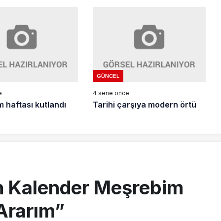
GÜNCEL
e
4 sene önce
m haftası kutlandı
Tarihi çarşıya modern örtü
en Kalender Meşrebim
Ararım”