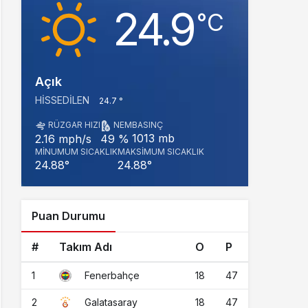
24.9
‎°C
Açık
HISSEDILEN
24.7 °
RÜZGAR HIZI
NEM
BASINÇ
1013 mb
2.16 mph/s
49 %
MINUMUM SICAKLIK
MAKSIMUM SICAKLIK
24.88°
24.88°
Puan Durumu
#
Takım Adı
O
P
1
18
47
Fenerbahçe
2
18
47
Galatasaray