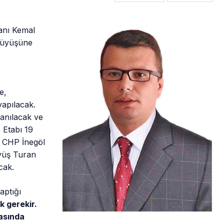
anı Kemal
ürüyüşüne
e,
yapılacak.
lanılacak ve
 Etabı 19
z CHP İnegöl
üyüş Turan
cak.
aptığı
 gerekir.
asında