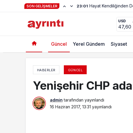
SON GELIŞMELER
2. Kitabı Çıktı “Ben Kalender Meşrebim Ama G
USD
47,60
Güncel
Yerel Gündem
Siyaset
HABERLER
GÜNCEL
Yenişehir CHP ada
admin
tarafından yayınlandı
16 Haziran 2017, 13:31
yayınlandı