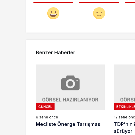
Benzer Haberler
GÜNCEL
ETKINLIKL
8 sene önce
12 sene ön
Mecliste Önerge Tartışması
TDP’nin 
sürüyor