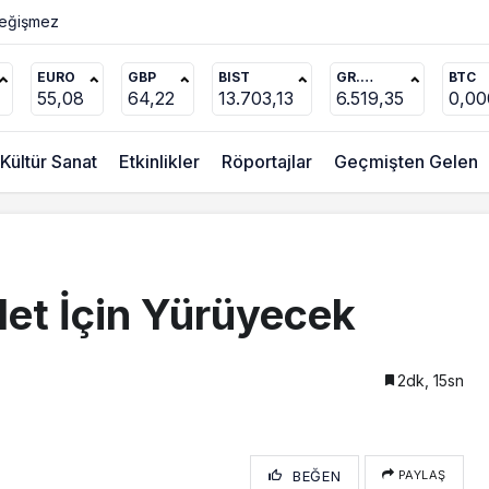
üzel Çirkin Ararım”
EURO
GBP
BIST
GR.
BTC
ALTIN
55,08
64,22
13.703,13
6.519,35
0,0
Kültür Sanat
Etkinlikler
Röportajlar
Geçmişten Gelen
let İçin Yürüyecek
2dk, 15sn
BEĞEN
PAYLAŞ