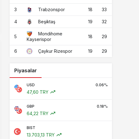
3
18
33
Trabzonspor
4
19
32
Beşiktaş
Mondihome
5
18
29
Kayserispor
6
19
29
Çaykur Rizespor
Piyasalar
USD
0.06%
47,60 TRY
GBP
0.18%
64,22 TRY
BIST
13.703,13 TRY