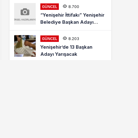
8.700
GÜNCEL
“Yenişehir İttifakı” Yenişehir
Belediye Başkan Adayı
Mehmet Kaya Röportajı
8.203
GÜNCEL
Yenişehir’de 13 Başkan
Adayı Yarışacak
8.001
ETKINLIKLER
Letonyalı Ve Makedon
Dansçılar Yenişehir’de
6.865
GÜNCEL
Cumhur İttifakı MHP
Yenişehir Belediye Başkan
Adayı Davut Aydın Röportajı