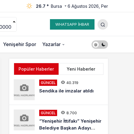
26.7 °
Bursa
6 Ağustos 2026, Per
WHATSAPP İHBAR
00000
Yenişehir Spor
Yazarlar
Popüler Haberler
Yeni Haberler
40.319
GÜNCEL
Sendika ile imzalar atıldı
8.700
GÜNCEL
“Yenişehir İttifakı” Yenişehir
Belediye Başkan Adayı