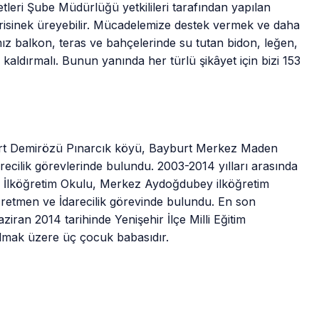
leri Şube Müdürlüğü yetkilileri tarafından yapılan
risinek üreyebilir. Mücadelemize destek vermek ve daha
ız balkon, teras ve bahçelerinde su tutan bidon, leğen,
ı kaldırmalı. Bunun yanında her türlü şikâyet için bizi 153
mirözü Pınarcık köyü, Bayburt Merkez Maden
ecilik görevlerinde bulundu. 2003-2014 yılları arasında
rk İlköğretim Okulu, Merkez Aydoğdubey ilköğretim
retmen ve İdarecilik görevinde bulundu. En son
ran 2014 tarihinde Yenişehir İlçe Milli Eğitim
olmak üzere üç çocuk babasıdır.