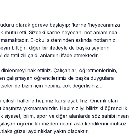
müdürü olarak göreve başlayıp; ’karne ’heyecanınıza
ok mutlu etti. Sizdeki karne heyecanı not anlamında
amaktadır. E-okul sisteminden aslında notlarınızı
yin bittiğini diğer bir ifadeyle de başka şeylerin
 de tatil zili çaldı anlamını ifade etmektedir.
inlenmeyi hak ettiniz. Çalışanlar; öğretmenlerinin,
ürken çalışmayan öğrencilerimiz de başka duygulara
tseler de bizim için hepiniz çok değerlisiniz…
 çıkışlı hallerle hepimiz karşılaşabiliriz. Önemli olan
başınıza yıkmamanızdır. Hepimiz iyi biliriz ki öğrencilik
ok siyaset, bilim, spor ve diğer alanlarda söz sahibi insan
şılaşan öğrencilerimizden ricam asla kendilerini mutsuz
aka güzel aydınlıklar yakın olacaktır.