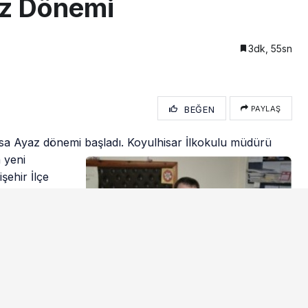
az Dönemi
3dk, 55sn
BEĞEN
PAYLAŞ
usa Ayaz dönemi başladı.
Koyulhisar İlkokulu müdürü
 yeni
şehir İlçe
an Şeker’in
m Müdürlüğü
nlüyüm, zira
orum. İçimde
aha biçilmez