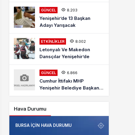
Mehmet Kaya Röportajı
8.203
GÜNCEL
Yenişehir’de 13 Başkan
Adayı Yarışacak
8.002
ETKINLIKLER
Letonyalı Ve Makedon
Dansçılar Yenişehir’de
6.866
GÜNCEL
Cumhur İttifakı MHP
Yenişehir Belediye Başkan
Adayı Davut Aydın Röportajı
Hava Durumu
BURSA IÇIN HAVA DURUMU