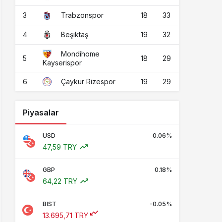
3
18
33
Trabzonspor
4
19
32
Beşiktaş
Mondihome
5
18
29
Kayserispor
6
19
29
Çaykur Rizespor
Piyasalar
USD
0.06%
47,59 TRY
GBP
0.18%
64,22 TRY
BIST
-0.05%
13.695,71 TRY