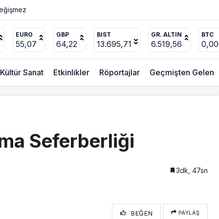
ücel’den
EURO
GBP
BIST
GR. ALTIN
BTC
55,07
64,22
13.695,71
6.519,56
0,0
Kültür Sanat
Etkinlikler
Röportajlar
Geçmişten Gelen
ama Seferberliği
3dk, 47sn
BEĞEN
PAYLAŞ