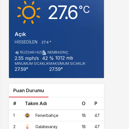
27.6
‎°C
Açık
HISSEDILEN
27.4 °
RÜZGAR HIZI
NEM
BASINÇ
1012 mb
2.55 mph/s
42 %
MINUMUM SICAKLIK
MAKSIMUM SICAKLIK
27.59°
27.59°
Puan Durumu
#
Takım Adı
O
P
1
18
47
Fenerbahçe
2
18
47
Galatasaray