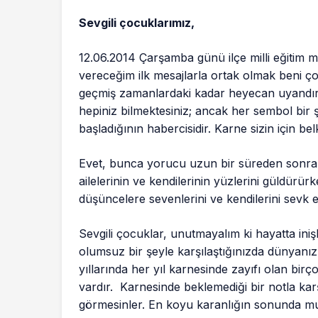
Sevgili çocuklarımız,
12.06.2014 Çarşamba günü ilçe milli eğitim 
vereceğim ilk mesajlarla ortak olmak beni ç
geçmiş zamanlardaki kadar heyecan uyandırm
hepiniz bilmektesiniz; ancak her sembol bir şe
başladığının habercisidir. Karne sizin için belki
Evet, bunca yorucu uzun bir süreden sonra d
ailelerinin ve kendilerinin yüzlerini güldür
düşüncelere sevenlerini ve kendilerini sevk e
Sevgili çocuklar, unutmayalım ki hayatta inişli
olumsuz bir şeyle karşılaştığınızda dünyanızı 
yıllarında her yıl karnesinde zayıfı olan birç
vardır. Karnesinde beklemediği bir notla kar
görmesinler. En koyu karanlığın sonunda mutl