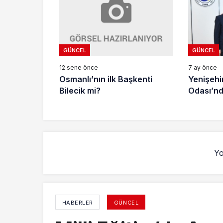
GÜNCEL
GÜNCEL
12 sene önce
7 ay önce
Osmanlı’nın ilk Başkenti
Yenişehi
Bilecik mi?
Odası’nd
Yo
HABERLER
GÜNCEL