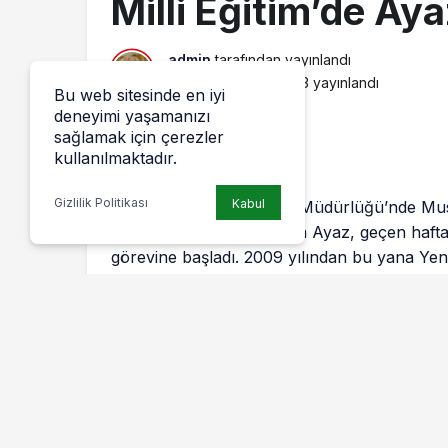
Milli Eğitim’de Ay
admin
tarafından yayınlandı
19 Haziran 2014, 16:13
yayınlandı
Bu web sitesinde en iyi
deneyimi yaşamanızı
sağlamak için çerezler
kullanılmaktadır.
Gizlilik Politikası
Kabul
Yenişehir İlçe milli Eğitim Müdürlüğü’nde M
olarak görev yapan Musa Ayaz, geçen hafta
görevine başladı. 2009 yılından bu yana Yeni
milli Eğitim Müdürü olarak görev yapan Osm
ise yeni görev yeri Mudanya İlçe milli Eğiti
oldu.
Osman Şeker, veda masajında, Bu gün hüzü
sizin gibi muhterem arkadaşlarımdan ayrılıy
burukluk hissediyorum, zira güzel anıları, p