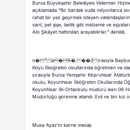
Bursa Büyükşehir Belediyesi Veteriner Hizmet
açıklamada “Bir bardak suda milyonlarca siv
rahat bir yaz geçirmek isteyen vatandaşlarım
varil, pet şişe, lastik gibi malzeme ve eşyalar
Alo Şikâyet hattından arayabilirler.” denildi.
n�” a�X�. ��2 ırasıyla Bayburt De
Köyü İlköğretim okullarında öğretmen ve idar
sırasıyla Bursa Yenişehir Köprühisar Atatü
okulu, Koyunhisar İlköğretim Okullarında Öğ
Koyunhisar İlk-Ortaokulu müdürü iken 06 Hazi
Müdürlüğü görevine atandı. Evli ve biri kız 
Musa Ayaz’ın karne mesajı