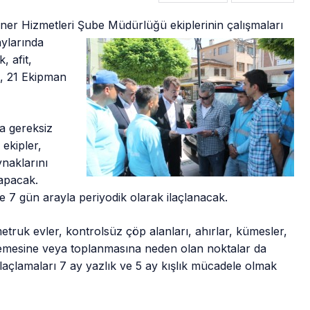
riner Hizmetleri Şube Müdürlüğü
ekiplerinin çalışmaları
aylarında
, afit,
ç, 21 Ekipman
ya gereksiz
ekipler,
naklarını
yapacak.
e 7 gün arayla periyodik olarak ilaçlanacak.
etruk evler, kontrolsüz çöp alanları, ahırlar, kümesler,
 üremesine veya toplanmasına neden olan noktalar da
 ilaçlamaları 7 ay yazlık ve 5 ay kışlık mücadele olmak