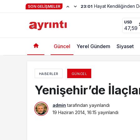
Haftanın Şiiri Adnan Y
22:56
SON GELIŞMELER
Milli Eğitim’de Ayaz Dönemi
USD
47,59
Güncel
Yerel Gündem
Siyaset
HABERLER
GÜNCEL
Yenişehir’de İlaçl
admin
tarafından yayınlandı
19 Haziran 2014, 16:15
yayınlandı