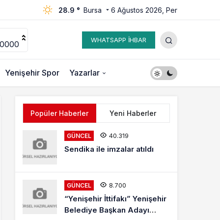
28.9 °
Bursa
6 Ağustos 2026, Per
WHATSAPP İHBAR
00000
Yenişehir Spor
Yazarlar
Popüler Haberler
Yeni Haberler
40.319
GÜNCEL
Sendika ile imzalar atıldı
8.700
GÜNCEL
“Yenişehir İttifakı” Yenişehir
Belediye Başkan Adayı