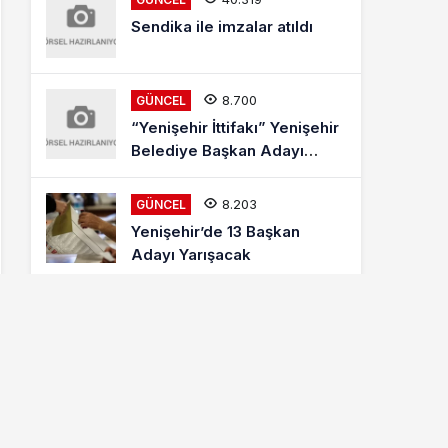
Sendika ile imzalar atıldı
8.700
GÜNCEL
“Yenişehir İttifakı” Yenişehir
Belediye Başkan Adayı
Mehmet Kaya Röportajı
8.203
GÜNCEL
Yenişehir’de 13 Başkan
Adayı Yarışacak
8.002
ETKINLIKLER
Letonyalı Ve Makedon
Dansçılar Yenişehir’de
6.866
GÜNCEL
Cumhur İttifakı MHP