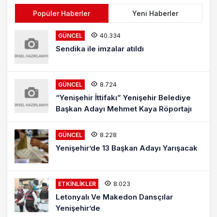
Popüler Haberler
Yeni Haberler
40.334
GÜNCEL
Sendika ile imzalar atıldı
8.724
GÜNCEL
“Yenişehir İttifakı” Yenişehir Belediye
Başkan Adayı Mehmet Kaya Röportajı
8.228
GÜNCEL
Yenişehir’de 13 Başkan Adayı Yarışacak
8.023
ETKINLIKLER
Letonyalı Ve Makedon Dansçılar
Yenişehir’de