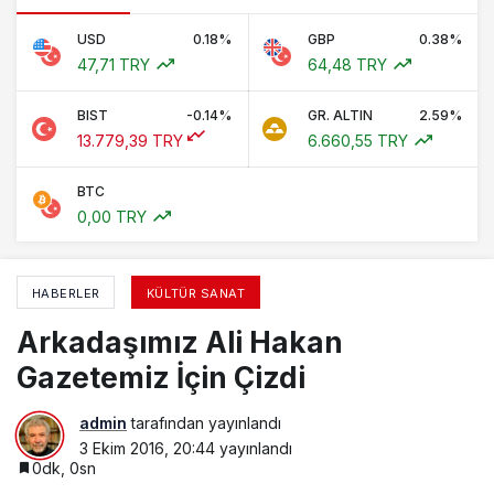
USD
0.18%
GBP
0.38%
47,71 TRY
64,48 TRY
BIST
-0.14%
GR. ALTIN
2.59%
13.779,39 TRY
6.660,55 TRY
BTC
0,00 TRY
HABERLER
KÜLTÜR SANAT
Arkadaşımız Ali Hakan
Gazetemiz İçin Çizdi
admin
tarafından yayınlandı
3 Ekim 2016, 20:44
yayınlandı
0dk, 0sn