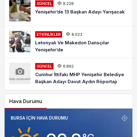
8.228
GÜNCEL
Yenişehir’de 13 Başkan Adayı Yarışacak
8.023
ETKINLIKLER
Letonyalı Ve Makedon Dansçılar
Yenişehir’de
6.892
GÜNCEL
Cumhur İttifakı MHP Yenişehir Belediye
Başkan Adayı Davut Aydın Röportajı
Hava Durumu
BURSA IÇIN HAVA DURUMU