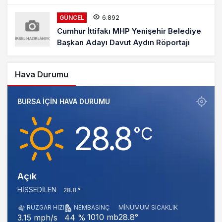
6.892
GÜNCEL
Cumhur İttifakı MHP Yenişehir Belediye
Başkan Adayı Davut Aydın Röportajı
Hava Durumu
BURSA IÇIN HAVA DURUMU
28.8
‎°C
Açık
HISSEDILEN
28.8 °
RÜZGAR HIZI
NEM
BASINÇ
MINUMUM SICAKLIK
1010 mb
28.8°
3.15 mph/s
44 %