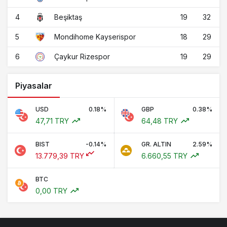
4
19
32
Beşiktaş
5
18
29
Mondihome Kayserispor
6
19
29
Çaykur Rizespor
Piyasalar
USD
0.18%
GBP
0.38%
47,71 TRY
64,48 TRY
BIST
-0.14%
GR. ALTIN
2.59%
13.779,39 TRY
6.660,55 TRY
BTC
0,00 TRY