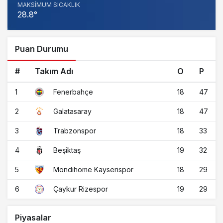
MAKSIMUM SICAKLIK
28.8°
Puan Durumu
#
Takım Adı
O
P
1
18
47
Fenerbahçe
2
18
47
Galatasaray
3
18
33
Trabzonspor
4
19
32
Beşiktaş
5
18
29
Mondihome Kayserispor
6
19
29
Çaykur Rizespor
Piyasalar