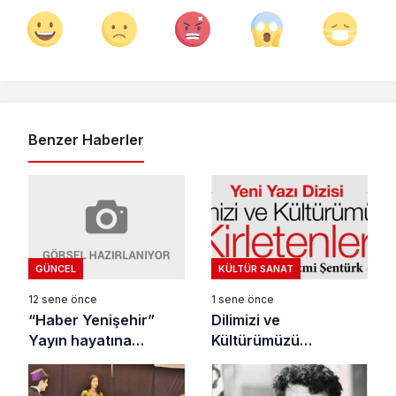
Benzer Haberler
GÜNCEL
KÜLTÜR SANAT
12 sene önce
1 sene önce
“Haber Yenişehir”
Dilimizi ve
Yayın hayatına
Kültürümüzü
başladı
Kirletenler