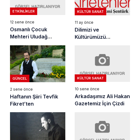
ETKINLIKLER
KÜLTÜR SANAT
12 sene önce
11 ay önce
Osmanlı Çocuk
Dilimizi ve
Mehteri Uludağ
Kültürümüzü
Üniversitesi’nde
Kirletenler
KÜLTÜR SANAT
GÜNCEL
10 sene önce
2 sene önce
Arkadaşımız Ali Hakan
Haftanın Şiiri Tevfik
Gazetemiz İçin Çizdi
Fikret’ten