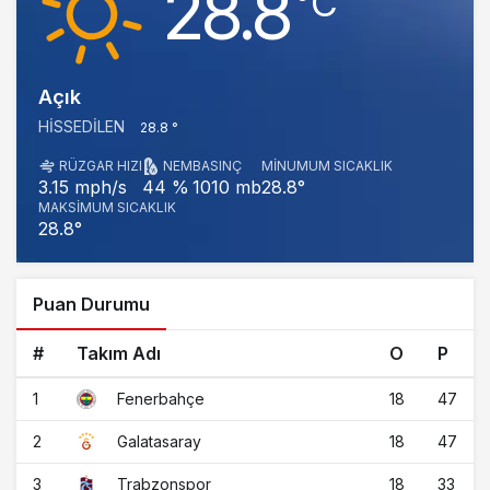
28.8
‎°C
Açık
HISSEDILEN
28.8 °
RÜZGAR HIZI
NEM
BASINÇ
MINUMUM SICAKLIK
1010 mb
28.8°
3.15 mph/s
44 %
MAKSIMUM SICAKLIK
28.8°
Puan Durumu
#
Takım Adı
O
P
1
18
47
Fenerbahçe
2
18
47
Galatasaray
3
18
33
Trabzonspor