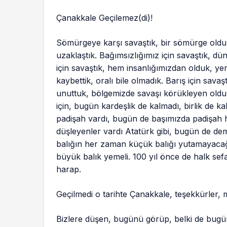
Çanakkale Geçilemez(di)!
Sömürgeye karşı savaştık, bir sömürge olduk
uzaklaştık. Bağımsızlığımız için savaştık, dü
için savaştık, hem insanlığımızdan olduk, yer
kaybettik, oralı bile olmadık. Barış için sava
unuttuk, bölgemizde savaşı körükleyen olduk. 
için, bugün kardeşlik de kalmadı, birlik de ka
padişah vardı, bugün de başımızda padişah h
düşleyenler vardı Atatürk gibi, bugün de de
balığın her zaman küçük balığı yutamayacağı 
büyük balık yemeli. 100 yıl önce de halk sefal
harap.
Geçilmedi o tarihte Çanakkale, teşekkürler, m
Bizlere düşen, bugünü görüp, belki de bugünk