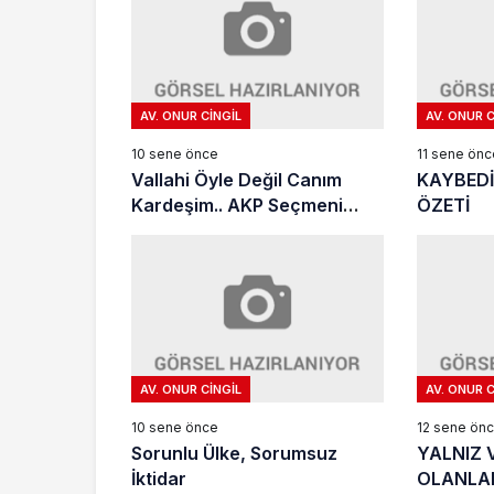
AV. ONUR CINGIL
AV. ONUR C
10 sene önce
11 sene önc
Vallahi Öyle Değil Canım
KAYBEDİ
Kardeşim.. AKP Seçmeni
ÖZETİ
Gözünden Son Olaylar..
AV. ONUR CINGIL
AV. ONUR C
10 sene önce
12 sene ön
Sorunlu Ülke, Sorumsuz
YALNIZ 
İktidar
OLANLAR