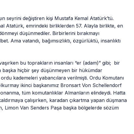
 seyrini değiştiren kişi Mustafa Kemal Atatürk’tü.
tatürk, emrindeki birliklerden 57. Alayla birlikte, en
, dönmeyi düşünmediler. Birbirlerini bırakmayı
et. Ama vatandı, bağımsızlıktı, özgürlüktü, insanlıktı
ırken bu toprakların insanları “er (adam)” gibi; bir
dan başka hiçbir şey düşünmeyen bir hükümdar
m ordu kademeleri yabancılara verilmişti. Ordu Komutanı
elkurmay ikinci başkanımız Bronsart Von Schellendorf
 Donanma, tüm komutanlıklar Almanların elindeydi. Hatta
i kaldırmaya çalışırken, karadan çıkartma yapan düşmana
en, Limon Van Senders Paşa başka bölgelerde sözüm