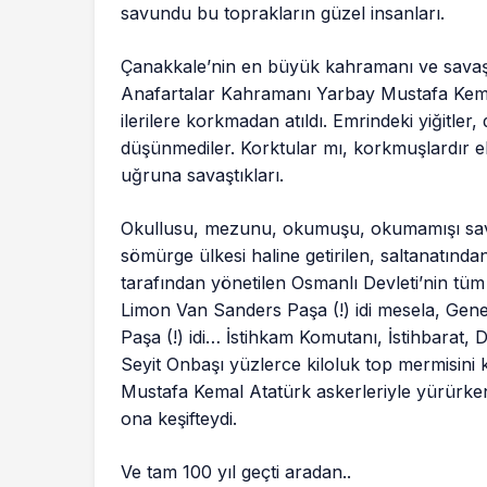
savundu bu toprakların güzel insanları.
Çanakkale’nin en büyük kahramanı ve savaşın
Anafartalar Kahramanı Yarbay Mustafa Kemal A
ilerilere korkmadan atıldı. Emrindeki yiğitler
düşünmediler. Korktular mı, korkmuşlardır elb
uğruna savaştıkları.
Okullusu, mezunu, okumuşu, okumamışı savaş
sömürge ülkesi haline getirilen, saltanatın
tarafından yönetilen Osmanlı Devleti’nin tü
Limon Van Sanders Paşa (!) idi mesela, Gen
Paşa (!) idi… İstihkam Komutanı, İstihbarat,
Seyit Onbaşı yüzlerce kiloluk top mermisin
Mustafa Kemal Atatürk askerleriyle yürürk
ona keşifteydi.
Ve tam 100 yıl geçti aradan..