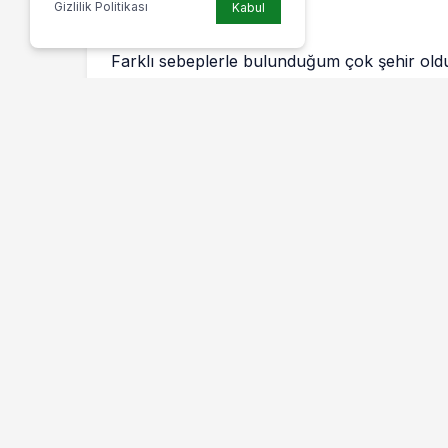
Gizlilik Politikası
Kabul
Farklı sebeplerle bulunduğum çok şehir oldu 
doğduğum, büyüdüğüm, çok şey borçlu ol
Diğeri ise, üniversite okuduğum, meslek sa
paramı kazandığım, hali hazırda yaşadığım 
İkisi de tarihi bir geçmişi olan, geçmişten bu
barındıran, güzel insanların olduğu önemli şe
Fakat ikisi de, bugünlerde hep kötü haberle
de yaşantısı ile olumsuz izlenimler veren şehi
Şehirlerin bir suçu yok aslında, içlerindeki i
tabi!
Örneğin Üsküdar.