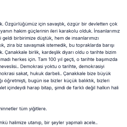
. Özgürlüğümüz için savaştık, özgür bir devletten çok
nyanın hakim güçlerinin ileri karakolu olduk. İnsanlarımız
i geldi birbirimize düştük, hem de insanlarımızı
ştık, zira biz savaşmak istemedik, bu topraklarda barışı
Çanakkale birlik, kardeşlik diyarı oldu o tarihte bizim
lmadı herkes için. Tam 100 yıl geçti, o tarihte başımızda
eveslisi.. Demokrasi yoktu o tarihte, demokrasiyi
mokrasi sakat, hukuk darbeli.. Çanakkale bize büyük
öğretmişti, bugün ise bizler küçük balıktık, bizleri
et içindeydi harap bitap, şimdi de farklı değil halkın hali
innetler tüm yiğitlere.
ü halimize utanıp, bir şeyler yapmalı acele..