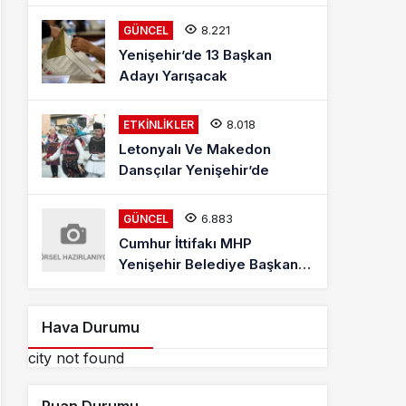
Mehmet Kaya Röportajı
8.221
GÜNCEL
Yenişehir’de 13 Başkan
Adayı Yarışacak
8.018
ETKINLIKLER
Letonyalı Ve Makedon
Dansçılar Yenişehir’de
6.883
GÜNCEL
Cumhur İttifakı MHP
Yenişehir Belediye Başkan
Adayı Davut Aydın Röportajı
Hava Durumu
city not found