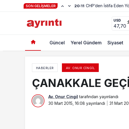
SON GELIŞMELER
Marka şehirler dediler, skandal şehirler yaratt
USD
47,70
Güncel
Yerel Gündem
Siyaset
HABERLER
AV. ONUR CINGIL
ÇANAKKALE GEÇİ
Av. Onur Cingil
tarafından yayınlandı
30 Mart 2015, 16:08
yayınlandı
31 Mart 20