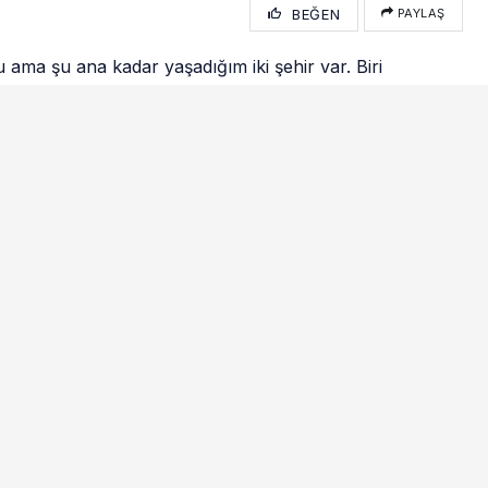
BEĞEN
PAYLAŞ
ama şu ana kadar yaşadığım iki şehir var. Biri
duğum,
memleketim Yenişehir.
hibi olduğum, yuva kurduğum,
şehir Üsküdar.
güne birçok kültürü içerisinde
hirler.
rle anılan, mutsuz insanların yaşadığı, hem çehresi hem
rler.
nsanların da. Sorun tabi ki de yönetenlerde, idarecilerde