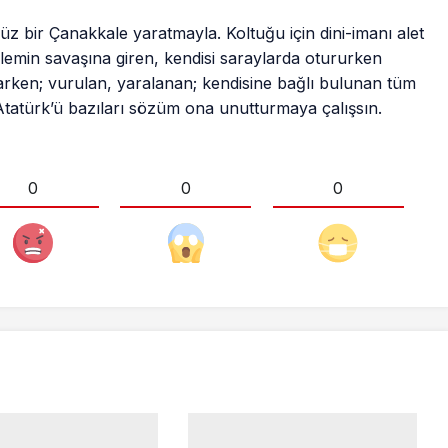
z bir Çanakkale yaratmayla. Koltuğu için dini-imanı alet
lemin savaşına giren, kendisi saraylarda otururken
 varken; vurulan, yaralanan; kendisine bağlı bulunan tüm
atürk’ü bazıları sözüm ona unutturmaya çalışsın.
0
0
0