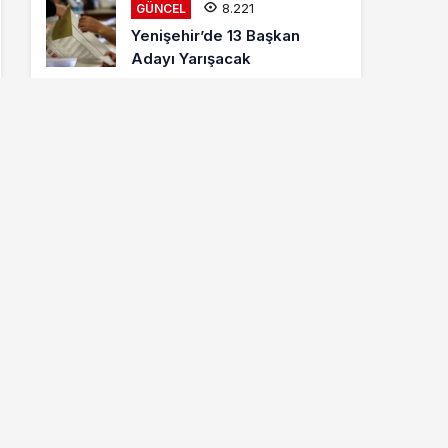
8.221
GÜNCEL
Yenişehir’de 13 Başkan
Adayı Yarışacak
8.018
ETKINLIKLER
Letonyalı Ve Makedon
Dansçılar Yenişehir’de
6.883
GÜNCEL
Cumhur İttifakı MHP
Yenişehir Belediye Başkan
Adayı Davut Aydın Röportajı
Hava Durumu
city not found
Puan Durumu