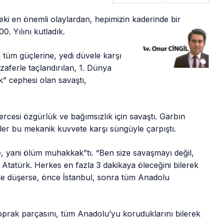
deki en önemli olaylardan, hepimizin kaderinde bir
00.
Yılını kutladık.
tüm güçlerine, yedi düvele karşı
aferle taçlandırılan, 1. Dünya
ek” cephesi olan savaştı,
ercesi özgürlük ve bağımsızlık için savaştı. Garbın
itler bu mekanik kuvvete karşı süngüyle çarpıştı.
re, yani ölüm muhakkak”tı. “Ben size savaşmayı değil,
tatürk. Herkes en fazla 3 dakikaya öleceğini bilerek
e düşerse, önce İstanbul, sonra tüm Anadolu
oprak parçasını, tüm Anadolu’yu koruduklarını bilerek