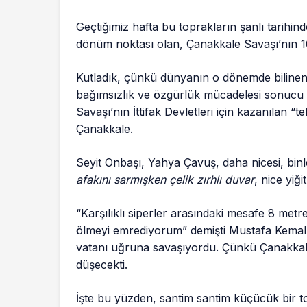
Geçtiğimiz hafta bu toprakların şanlı tarihin
dönüm noktası olan, Çanakkale Savaşı’nın 1
Kutladık, çünkü dünyanın o dönemde bilinen 
bağımsızlık ve özgürlük mücadelesi sonucu z
Savaşı’nın İttifak Devletleri için kazanılan “t
Çanakkale.
Seyit Onbaşı, Yahya Çavuş, daha nicesi, binl
afakını sarmışken çelik zırhlı duvar
, nice yiğ
“Karşılıklı siperler arasındaki mesafe 8 met
ölmeyi emrediyorum” demişti Mustafa Kemal A
vatanı uğruna savaşıyordu. Çünkü Çanakkal
düşecekti.
İşte bu yüzden, santim santim küçücük bir t