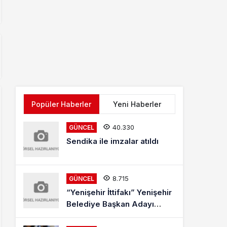
Popüler Haberler
Yeni Haberler
40.330
GÜNCEL
Sendika ile imzalar atıldı
8.715
GÜNCEL
“Yenişehir İttifakı” Yenişehir
Belediye Başkan Adayı
Mehmet Kaya Röportajı