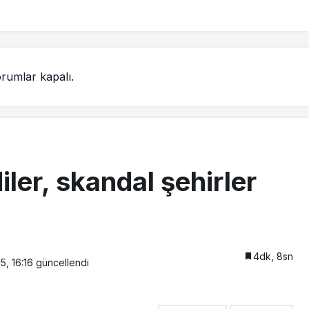
rumlar kapalı.
ler, skandal şehirler
4dk, 8sn
5, 16:16
güncellendi