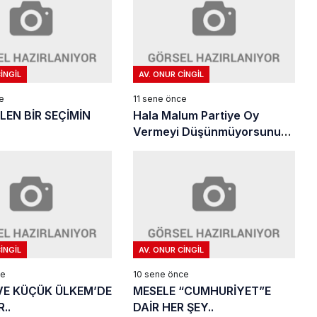
INGIL
AV. ONUR CINGIL
e
11 sene önce
LEN BİR SEÇİMİN
Hala Malum Partiye Oy
Vermeyi Düşünmüyorsunuz
Değil Mi?
INGIL
AV. ONUR CINGIL
ce
10 sene önce
VE KÜÇÜK ÜLKEM’DE
MESELE “CUMHURİYET”E
..
DAİR HER ŞEY..