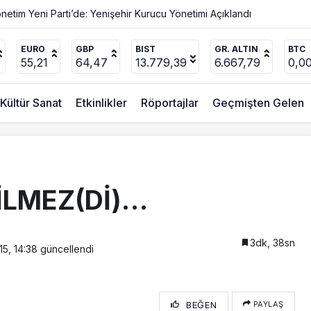
ılar
EURO
GBP
BIST
GR. ALTIN
BTC
55,21
64,47
13.779,39
6.667,79
0,0
Kültür Sanat
Etkinlikler
Röportajlar
Geçmişten Gelen
LMEZ(Dİ)…
3dk, 38sn
15, 14:38
güncellendi
BEĞEN
PAYLAŞ