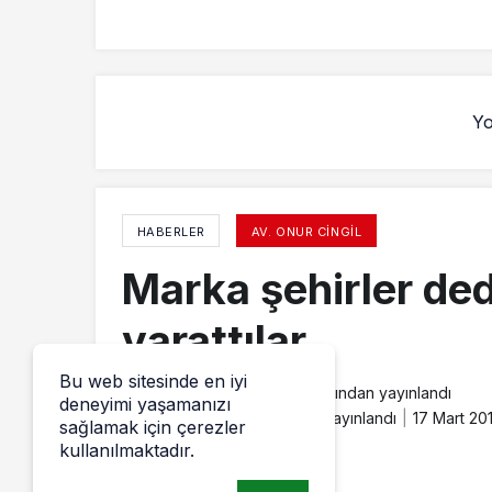
Yo
HABERLER
AV. ONUR CINGIL
Marka şehirler dedi
yarattılar
Bu web sitesinde en iyi
Av. Onur Cingil
tarafından yayınlandı
deneyimi yaşamanızı
16 Mart 2015, 10:26
yayınlandı
17 Mart 201
sağlamak için çerezler
kullanılmaktadır.