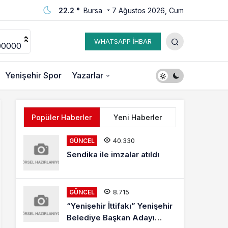
22.2 °
Bursa
7 Ağustos 2026, Cum
WHATSAPP İHBAR
00000
Yenişehir Spor
Yazarlar
Popüler Haberler
Yeni Haberler
40.330
GÜNCEL
Sendika ile imzalar atıldı
8.715
GÜNCEL
“Yenişehir İttifakı” Yenişehir
Belediye Başkan Adayı