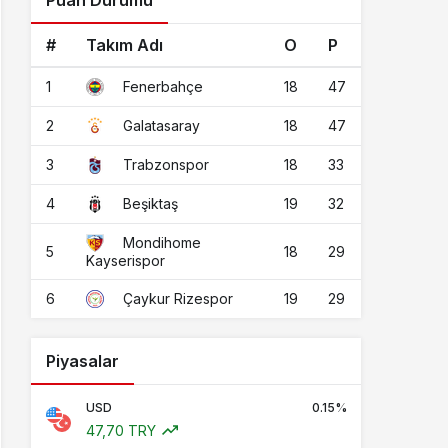
Puan Durumu
#
Takım Adı
O
P
1
18
47
Fenerbahçe
2
18
47
Galatasaray
3
18
33
Trabzonspor
4
19
32
Beşiktaş
Mondihome
5
18
29
Kayserispor
6
19
29
Çaykur Rizespor
Piyasalar
USD
0.15%
47,70 TRY