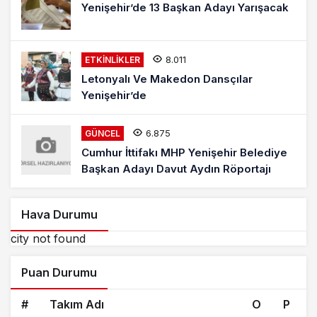
Yenişehir’de 13 Başkan Adayı Yarışacak
8.011
ETKINLIKLER
Letonyalı Ve Makedon Dansçılar
Yenişehir’de
6.875
GÜNCEL
Cumhur İttifakı MHP Yenişehir Belediye
Başkan Adayı Davut Aydın Röportajı
Hava Durumu
city not found
Puan Durumu
#
Takım Adı
O
P