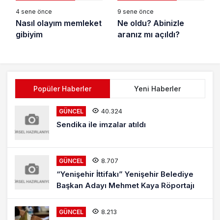
4 sene önce
9 sene önce
Nasıl olayım memleket
Ne oldu? Abinizle
gibiyim
aranız mı açıldı?
Popüler Haberler
Yeni Haberler
40.324
GÜNCEL
Sendika ile imzalar atıldı
8.707
GÜNCEL
“Yenişehir İttifakı” Yenişehir Belediye
Başkan Adayı Mehmet Kaya Röportajı
8.213
GÜNCEL