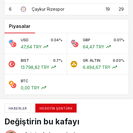
6
19
29
Çaykur Rizespor
Piyasalar
USD
0.04%
GBP
0.01%
47,64 TRY
64,47 TRY
BIST
0.7%
GR. ALTIN
0.03%
13.798,82 TRY
6.494,67 TRY
BTC
0,00 TRY
HABERLER
HÜSEYIN ŞENTÜRK
Değiştirin bu kafayı