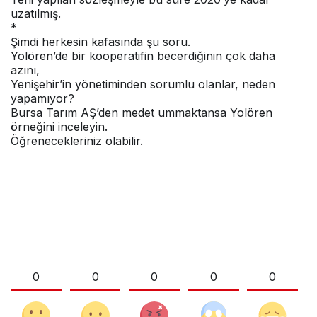
uzatılmış.
*
Şimdi herkesin kafasında şu soru.
Yolören’de bir kooperatifin becerdiğinin çok daha
azını,
Yenişehir’in yönetiminden sorumlu olanlar, neden
yapamıyor?
Bursa Tarım AŞ’den medet ummaktansa Yolören
örneğini inceleyin.
Öğrenecekleriniz olabilir.
0
0
0
0
0