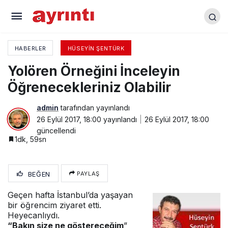
Değiştirin bu kafayı
HABERLER
HÜSEYIN ŞENTÜRK
Yolören Örneğini İnceleyin
Öğrenecekleriniz Olabilir
admin
tarafından yayınlandı
26 Eylül 2017, 18:00
yayınlandı
26 Eylül 2017, 18:00
güncellendi
1dk, 59sn
BEĞEN
PAYLAŞ
Geçen hafta İstanbul’da yaşayan
bir öğrencim ziyaret etti.
Heyecanlıydı.
“Bakın size ne göstereceğim
”