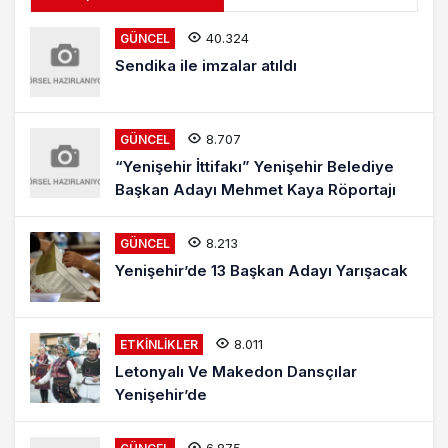
40.324
GÜNCEL
Sendika ile imzalar atıldı
8.707
GÜNCEL
“Yenişehir İttifakı” Yenişehir Belediye
Başkan Adayı Mehmet Kaya Röportajı
8.213
GÜNCEL
Yenişehir’de 13 Başkan Adayı Yarışacak
8.011
ETKINLIKLER
Letonyalı Ve Makedon Dansçılar
Yenişehir’de
6.875