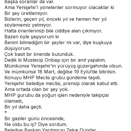
Başka soranlar da var.
Ama Yenişehir’i yönetenler sormuyor olacaklar ki
Bir şey üretilemiyor.
Bizlerin, geçen yıl, önceki yıl ve hemen her yıl
söylememiz yetmiyor.
Hatta önerilerimizi bile ciddiye alan çıkmıyor.
Bazen öyle şaşıyorum ki
Benim bilmediğim bir şeyler mi var, diye kuşkuya
düşüyorum.
Çok basit bir öneride bulunduk.
Dedik ki Müstecip Onbaşı için bir anıt yapalım.
Mümkünse Yenişehir’in yürüyüş güzergahında olsun.
Ve mümkünse 18 Mart, değilse 19 Eylül’de bitirilsin.
Konuyu MHP Meclis grubu gündeme taşıdı.
Yenişehir belediye meclisi, prensip olarak kabul etti.
Ama ortada olan bir şey yok.
MHP gurubu da yoğun işleri nedeniyle takipçisi
olamadı,
Bir yıl daha geçti.
*
Bir gaziler günü öncesinde,
Ne oldu bu iş? Diye sordum.
Belediye Başkan Yardımcısı Zekai Dündar,