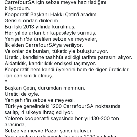
CarrefourSA için sebze meyve hazırladığını
biliyordum.
Kooperatif Başkanı Hakkı Çetin’i aradım.
Gerisini ondan dinledim.
Bu ilişki 2013 yılında kurulmuş.
Her yıl da artan bir kapasiteyle sürmüş.
Yenişehir’de üretilen sebze ve meyveler,
İlk elden CarrefourSA’ya veriliyor.
Ve onlar da bunları, tüketiciyle buluşturuyor.
Üretici, kendisine taahhüt edildiği tarihte parasını alıyor.
Aldatıldık, kandırıldık endişesi taşımıyor.
Kooperatif hem kendi üyelerini hem de diğer üreticiler
için can simidi olmuş.
*
Başkan Çetin, durumdan memnun.
Üretici de öyle.
Yenişehir’in sebze ve meyvesi,
Türkiye genelindeki 1200 CarrefourSA noktasında
satılıp, 4 ülkeye ihraç ediliyor.
Yolören kooperatifi sayesinde her yıl 130-200 ton
arasında,
Sebze ve meyve Pazar şansı buluyor.
Yeni yapılan sözleşmeyle bu süre 2020’ye kadar