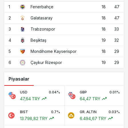
1
18
47
Fenerbahçe
2
18
47
Galatasaray
3
18
33
Trabzonspor
4
19
32
Beşiktaş
5
18
29
Mondihome Kayserispor
6
19
29
Çaykur Rizespor
Piyasalar
USD
0.04%
GBP
0.01%
47,64 TRY
64,47 TRY
BIST
0.7%
GR. ALTIN
0.03%
13.798,82 TRY
6.494,67 TRY