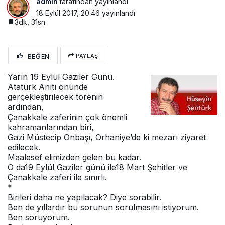
admin
tarafından yayınlandı
18 Eylül 2017, 20:46
yayınlandı
3dk, 31sn
BEĞEN
PAYLAŞ
Yarın 19 Eylül Gaziler Günü.
Atatürk Anıtı önünde
gerçekleştirilecek törenin
ardından,
Çanakkale zaferinin çok önemli
kahramanlarından biri,
Gazi Müstecip Onbaşı, Orhaniye’de ki mezarı ziyaret
edilecek.
Maalesef elimizden gelen bu kadar.
O da19 Eylül Gaziler günü ile18 Mart Şehitler ve
Çanakkale zaferi ile sınırlı.
*
Birileri daha ne yapılacak? Diye sorabilir.
Ben de yıllardır bu sorunun sorulmasını istiyorum.
Ben soruyorum.