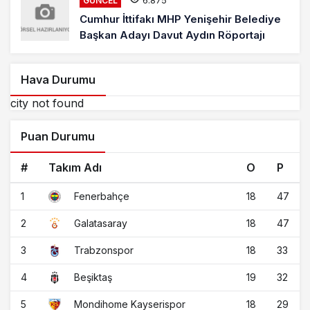
GÜNCEL
Cumhur İttifakı MHP Yenişehir Belediye
Başkan Adayı Davut Aydın Röportajı
Hava Durumu
city not found
Puan Durumu
#
Takım Adı
O
P
1
18
47
Fenerbahçe
2
18
47
Galatasaray
3
18
33
Trabzonspor
4
19
32
Beşiktaş
5
18
29
Mondihome Kayserispor