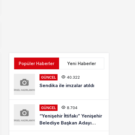
Popüler Haberler
Yeni Haberler
40.322
GÜNCEL
Sendika ile imzalar atıldı
8.704
GÜNCEL
“Yenişehir İttifakı” Yenişehir
Belediye Başkan Adayı
Mehmet Kaya Röportajı