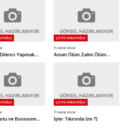
AYOĞLU
LÜTFÜ KIRAYOĞLU
ce
11 sene önce
ı Dilenci Yapmak…
Aman Ölüm Zalim Ölüm…
AYOĞLU
LÜTFÜ KIRAYOĞLU
e
11 sene önce
otu ve Booooom…
İşler Tıkırında (mı ?)