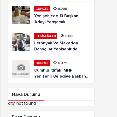
Mehmet Kaya Röportajı
8.208
GÜNCEL
Yenişehir’de 13 Başkan
Adayı Yarışacak
8.008
ETKINLIKLER
Letonyalı Ve Makedon
Dansçılar Yenişehir’de
6.872
GÜNCEL
Cumhur İttifakı MHP
Yenişehir Belediye Başkan
Adayı Davut Aydın Röportajı
Hava Durumu
city not found