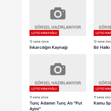
LÜTFÜ KIRAYOĞLU
LÜTFÜ KIR
12 sene önce
12 sene ön
İnkarcılığın Kaynağı
Bir Halk
LÜTFÜ KIRAYOĞLU
LÜTFÜ KIR
11 sene önce
11 sene önc
Tunç Adamın Tunç Atı “Put
Kamu Sp
Ayini”