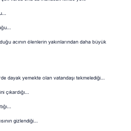
ğu…
duğu…
duğu acının ölenlerin yakınlarından daha büyük
rde dayak yemekte olan vatandaşı tekmelediği…
ni çıkardığı…
ktığı…
sının gizlendiği…