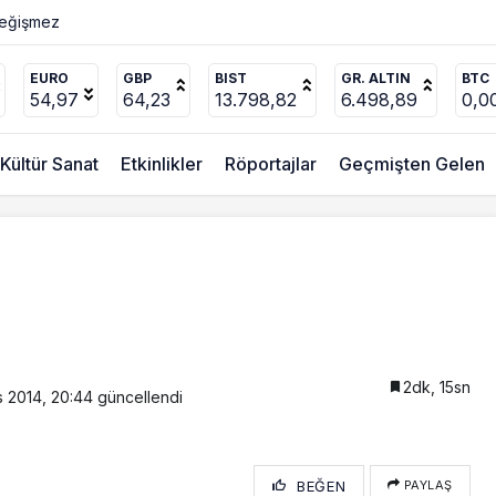
EURO
GBP
BIST
GR. ALTIN
BTC
54,97
64,23
13.798,82
6.498,89
0,0
Kültür Sanat
Etkinlikler
Röportajlar
Geçmişten Gelen
2dk, 15sn
 2014, 20:44
güncellendi
BEĞEN
PAYLAŞ