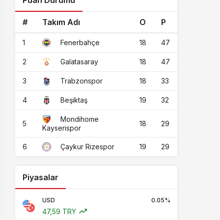
Puan Durumu
#
Takım Adı
O
P
1
18
47
Fenerbahçe
2
18
47
Galatasaray
3
18
33
Trabzonspor
4
19
32
Beşiktaş
Mondihome
5
18
29
Kayserispor
6
19
29
Çaykur Rizespor
Piyasalar
USD
0.05%
47,59 TRY