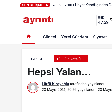
SON GELIŞMELER
42 Yıllık Utanç
USD
47,59
Güncel
Yerel Gündem
Siyaset
HABERLER
LÜTFÜ KIRAYOĞLU
Hepsi Yalan…
Lütfü Kırayoğlu
tarafından yayınlandı
20 Mayıs 2014, 20:26
yayınlandı
20 Mayıs