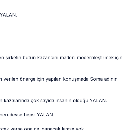
ü YALAN.
den şirketin bütün kazancını madeni modernleştirmek için
in verilen önerge için yapılan konuşmada Soma adının
 kazalarında çok sayıda insanın öldüğü YALAN.
n neredeyse hepsi YALAN.
rçek varsa ona da inanacak kimse yok.