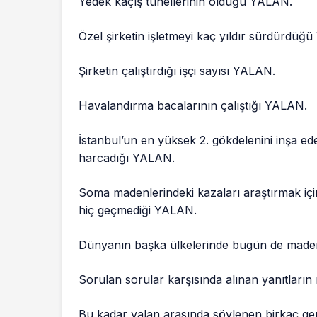
Yedek kaçış tünellerinin olduğu YALAN.
Özel şirketin işletmeyi kaç yıldır sürdürdüğ
Şirketin çalıştırdığı işçi sayısı YALAN.
Havalandırma bacalarının çalıştığı YALAN.
İstanbul’un en yüksek 2. gökdelenini inşa e
harcadığı YALAN.
Soma madenlerindeki kazaları araştırmak iç
hiç geçmediği YALAN.
Dünyanın başka ülkelerinde bugün de maden
Sorulan sorular karşısında alınan yanıtları
Bu kadar yalan arasında söylenen birkaç ge