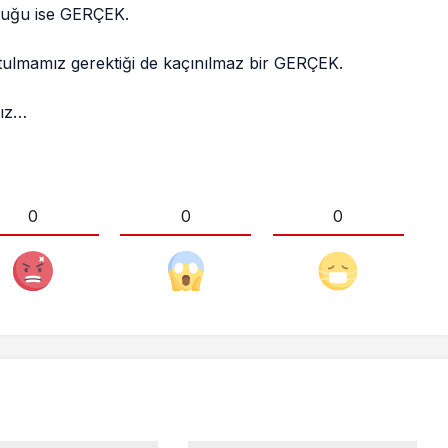
lduğu ise GERÇEK.
rtulmamız gerektiği de kaçınılmaz bir GERÇEK.
yız…
0
0
0