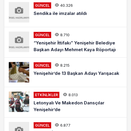
40.326
GÜNCEL
Sendika ile imzalar atıldı
8.710
GÜNCEL
“Yenişehir İttifakı” Yenişehir Belediye
Başkan Adayı Mehmet Kaya Röportajı
8.215
GÜNCEL
Yenişehir’de 13 Başkan Adayı Yarışacak
8.013
ETKINLIKLER
Letonyalı Ve Makedon Dansçılar
Yenişehir’de
6.877
GÜNCEL