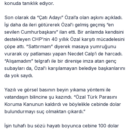
konuda tanıklık ediyor.
Son olarak da “Çatı Adayı” Özal’a olan aşkını açıkladı.
İşi daha da ileri götürerek Özal’ı gelmiş geçmiş “en
sevilen Cumhurbaşkanı” ilan etti. Bir anlamda kendisini
destekleyen CHP’nin 40 yıllık Özal karşıtı mücadelesini
çöpe attı. “Sattırmam” diyerek masaya yumruğunu
vurarak oy patlaması yapan Necdet Calp’i de harcadı.
“Alışamadım” telgrafı ile bir direnişe imza atan genç
subayları da, Özal’ı karşılamayan belediye başkanlarını
da yok saydı.
Yazılı ve görsel basının beyin yıkama yöntemi ile
vatandaşın bilincine şu kazındı. “Özal Türk Parasını
Koruma Kanunun kaldırdı ve böylelikle cebinde dolar
bulundurmayı suç olmaktan çıkardı.”
İşin tuhafı bu sözü hayatı boyunca cebine 100 dolar