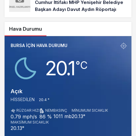
Cumhur İttifakı MHP Yenişehir Belediye
Başkan Adayı Davut Aydın Röportajı
Hava Durumu
BURSA IÇIN HAVA DURUMU
20.1
‎°C
Açık
HISSEDILEN
20.4 °
RÜZGAR HIZI
NEM
BASINÇ
MINUMUM SICAKLIK
1011 mb
20.13°
0.79 mph/s
86 %
MAKSIMUM SICAKLIK
20.13°