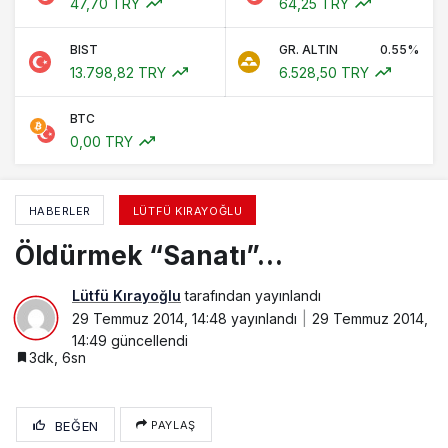
47,70 TRY
64,25 TRY
BIST
GR. ALTIN
0.55%
13.798,82 TRY
6.528,50 TRY
BTC
0,00 TRY
HABERLER
LÜTFÜ KIRAYOĞLU
Öldürmek “Sanatı”…
Lütfü Kırayoğlu
tarafından yayınlandı
29 Temmuz 2014, 14:48
yayınlandı
29 Temmuz 2014,
14:49
güncellendi
3dk, 6sn
BEĞEN
PAYLAŞ