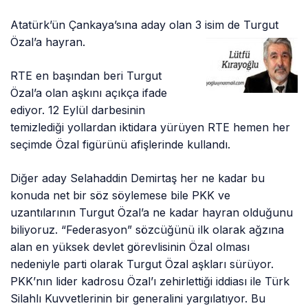
Atatürk’ün Çankaya’sına aday olan 3 isim de Turgut
Özal’a hayran.
RTE en başından beri Turgut
Özal’a olan aşkını açıkça ifade
ediyor. 12 Eylül darbesinin
temizlediği yollardan iktidara yürüyen RTE hemen her
seçimde Özal figürünü afişlerinde kullandı.
Diğer aday Selahaddin Demirtaş her ne kadar bu
konuda net bir söz söylemese bile PKK ve
uzantılarının Turgut Özal’a ne kadar hayran olduğunu
biliyoruz. “Federasyon” sözcüğünü ilk olarak ağzına
alan en yüksek devlet görevlisinin Özal olması
nedeniyle parti olarak Turgut Özal aşkları sürüyor.
PKK’nın lider kadrosu Özal’ı zehirlettiği iddiası ile Türk
Silahlı Kuvvetlerinin bir generalini yargılatıyor. Bu