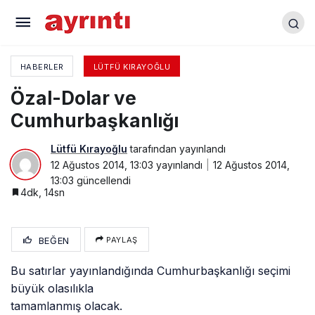
Öldürmek “Sanatı”…
HABERLER
LÜTFÜ KIRAYOĞLU
Özal-Dolar ve
Cumhurbaşkanlığı
Lütfü Kırayoğlu
tarafından yayınlandı
12 Ağustos 2014, 13:03
yayınlandı
12 Ağustos 2014,
13:03
güncellendi
4dk, 14sn
BEĞEN
PAYLAŞ
Bu satırlar yayınlandığında Cumhurbaşkanlığı seçimi
büyük olasılıkla
tamamlanmış olacak.