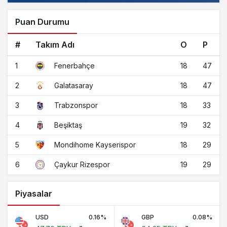
Puan Durumu
#
Takım Adı
O
P
1
18
47
Fenerbahçe
2
18
47
Galatasaray
3
18
33
Trabzonspor
4
19
32
Beşiktaş
5
18
29
Mondihome Kayserispor
6
19
29
Çaykur Rizespor
Piyasalar
USD
0.16%
GBP
0.08%