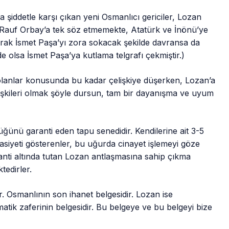
şiddetle karşı çıkan yeni Osmanlıcı gericiler, Lozan
Rauf Orbay’a tek söz etmemekte, Atatürk ve İnönü’ye
rak İsmet Paşa’yı zora sokacak şekilde davransa da
 olsa İsmet Paşa’ya kutlama telgrafı çekmiştir.)
olanlar konusunda bu kadar çelişkiye düşerken, Lozan’a
lişkileri olmak şöyle dursun, tam bir dayanışma ve uyum
ğünü garanti eden tapu senedidir. Kendilerine ait 3-5
asiyeti gösterenler, bu uğurda cinayet işlemeyi göze
ranti altında tutan Lozan antlaşmasına sahip çıkma
edirler.
. Osmanlının son ihanet belgesidir. Lozan ise
tik zaferinin belgesidir. Bu belgeye ve bu belgeyi bize