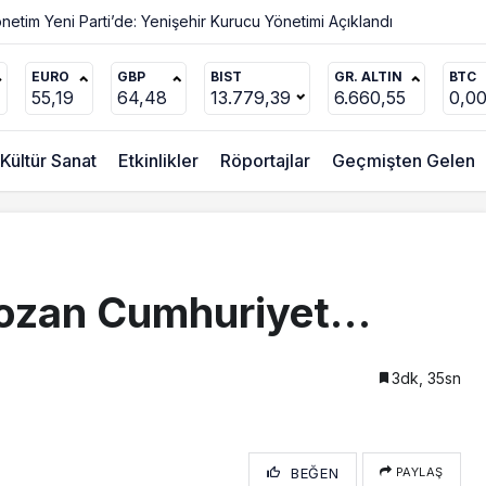
netim Yeni Parti’de: Yenişehir Kurucu Yönetimi Açıklandı
EURO
GBP
BIST
GR. ALTIN
BTC
55,19
64,48
13.779,39
6.660,55
0,0
Kültür Sanat
Etkinlikler
Röportajlar
Geçmişten Gelen
 Lozan Cumhuriyet…
3dk, 35sn
BEĞEN
PAYLAŞ