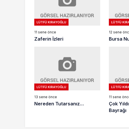
LÜTFÜ KIRAYOĞLU
LÜTFÜ KIR
11 sene önce
12 sene ön
Zaferin İzleri
Bursa Nut
LÜTFÜ KIRAYOĞLU
LÜTFÜ KIR
13 sene önce
11 sene önc
Nereden Tutarsanız…
Çok Yıld
Bayrağı