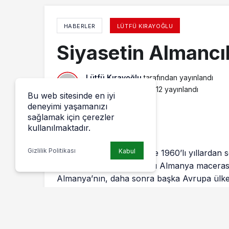
HABERLER
LÜTFÜ KIRAYOĞLU
Siyasetin Almancıl
Lütfü Kırayoğlu
tarafından yayınlandı
14 Temmuz 2015, 09:12
yayınlandı
Bu web sitesinde en iyi
deneyimi yaşamanızı
sağlamak için çerezler
kullanılmaktadır.
Gizlilik Politikası
Kabul
“Almancı” kavramı dilimize 1960’lı yıllardan
yoğun şekilde başladıkları Almanya
macerası
Almanya’nın, daha sonra başka Avrupa ülkeler
yaptılar. En ağır koşullarda yaşayıp kazandıkla
ailelerine gönderdiler. Sadece ailelerinin de
Türkiye’nin döviz açığını kapatmada en büyü