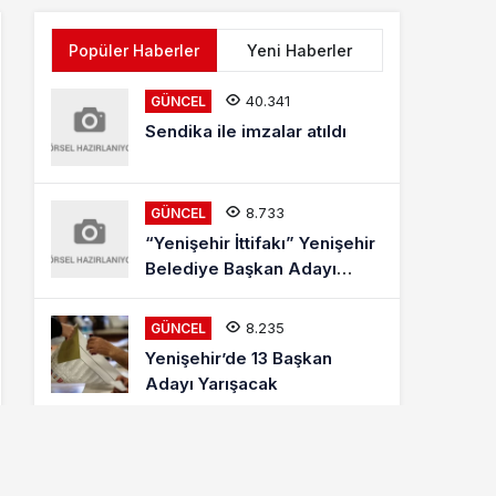
Popüler Haberler
Yeni Haberler
40.341
GÜNCEL
Sendika ile imzalar atıldı
8.733
GÜNCEL
“Yenişehir İttifakı” Yenişehir
Belediye Başkan Adayı
Mehmet Kaya Röportajı
8.235
GÜNCEL
Yenişehir’de 13 Başkan
Adayı Yarışacak
8.036
ETKINLIKLER
Letonyalı Ve Makedon