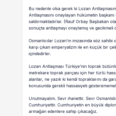
Bu nedenle olsa gerek ki Lozan Antlaşmasına 
Antlaşmasını onaylayan hükümetin başkanı 
saldırmaktadırlar. (Rauf Orbay Başbakan ola
sonuçta antlaşmayı onaylamış ve gecikmeli de
Osmanlıcılar Lozan’ın imzasında söz sahibi 
karşı çıkan emperyalizm ile en küçük bir çe
içindedirler.
Lozan Antlaşması Türkiye’nin toprak bütünlü
metrekare toprak parçası için her türlü hass
alanlar, ne yazık ki kendi topraklarını da ga
konusunda gerekli hassasiyeti gösterememekt
Unutmayalım. Sevr ihanettir. Sevr Osmanlıdır
Cumhuriyettir. Cumhuriyetin en büyük diploma
armağan edenlere sahip çıkacağız.