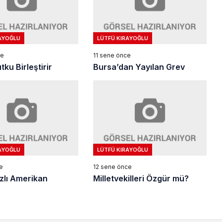
AYOĞLU
LÜTFÜ KIRAYOĞLU
ce
11 sene önce
ku Birleştirir
Bursa’dan Yayılan Grev
AYOĞLU
LÜTFÜ KIRAYOĞLU
e
12 sene önce
ızlı Amerikan
Milletvekilleri Özgür mü?