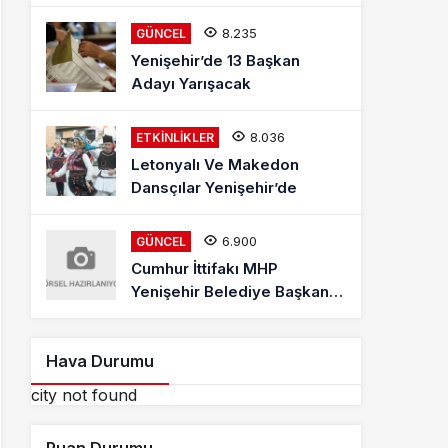
Mehmet Kaya Röportajı
8.235
GÜNCEL
Yenişehir’de 13 Başkan
Adayı Yarışacak
8.036
ETKINLIKLER
Letonyalı Ve Makedon
Dansçılar Yenişehir’de
6.900
GÜNCEL
Cumhur İttifakı MHP
Yenişehir Belediye Başkan
Adayı Davut Aydın Röportajı
Hava Durumu
city not found