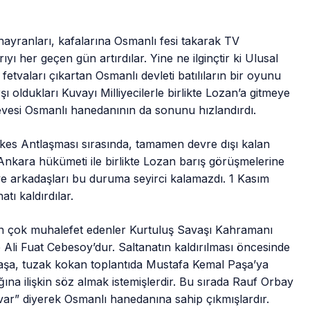
hayranları, kafalarına Osmanlı fesi takarak TV
yı her geçen gün artırdılar. Yine ne ilginçtir ki Ulusal
etvaları çıkartan Osmanlı devleti batılıların bir oyunu
ı oldukları Kuvayı Milliyecilerle birlikte Lozan’a gitmeye
vesi Osmanlı hanedanının da sonunu hızlandırdı.
es Antlaşması sırasında, tamamen devre dışı kalan
kara hükümeti ile birlikte Lozan barış görüşmelerine
ve arkadaşları bu duruma seyirci kalamazdı. 1 Kasım
tı kaldırdılar.
na en çok muhalefet edenler Kurtuluş Savaşı Kahramanı
 Ali Fuat Cebesoy’dur. Saltanatın kaldırılması öncesinde
 paşa, tuzak kokan toplantıda Mustafa Kemal Paşa’ya
ına ilişkin söz almak istemişlerdir. Bu sırada Rauf Orbay
ar” diyerek Osmanlı hanedanına sahip çıkmışlardır.