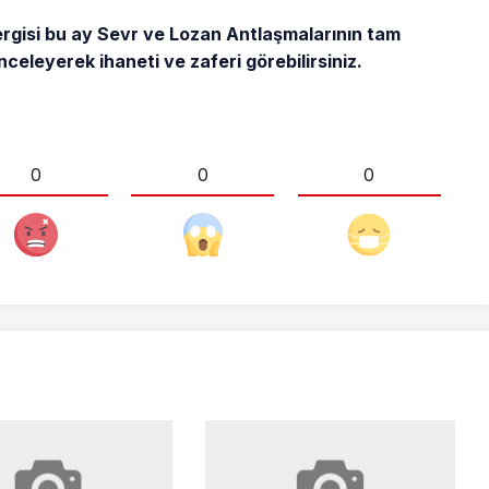
gisi bu ay Sevr ve Lozan Antlaşmalarının tam
inceleyerek ihaneti ve zaferi görebilirsiniz.
0
0
0