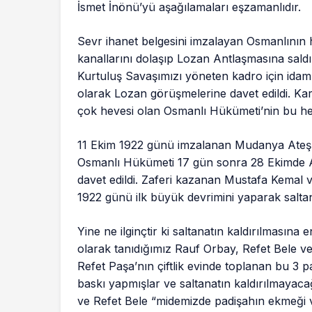
İsmet İnönü’yü aşağılamaları eşzamanlıdır.
Sevr ihanet belgesini imzalayan Osmanlının 
kanallarını dolaşıp Lozan Antlaşmasına saldırı
Kurtuluş Savaşımızı yöneten kadro için idam f
olarak Lozan görüşmelerine davet edildi. Karş
çok hevesi olan Osmanlı Hükümeti’nin bu he
11 Ekim 1922 günü imzalanan Mudanya Ateşk
Osmanlı Hükümeti 17 gün sonra 28 Ekimde An
davet edildi. Zaferi kazanan Mustafa Kemal 
1922 günü ilk büyük devrimini yaparak saltana
Yine ne ilginçtir ki saltanatın kaldırılması
olarak tanıdığımız Rauf Orbay, Refet Bele ve
Refet Paşa’nın çiftlik evinde toplanan bu 3
baskı yapmışlar ve saltanatın kaldırılmayacağ
ve Refet Bele “midemizde padişahın ekmeği v