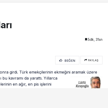
arı
5dk, 31sn
BEĞEN
PAYLAŞ
 sonra girdi. Türk emekçilerinin ekmeğini aramak üzere
 bu kavramı da yarattı. Yıllarca
inin en ağır, en pis işlerini
rını biriktirip ülkelerindeki
ğil, “70 sente muhtaç” olan
k umut oldular.