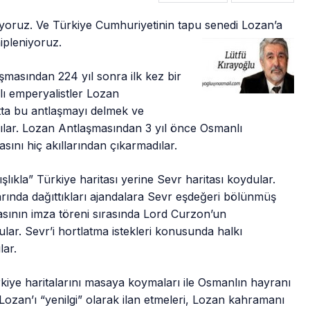
oruz. Ve Türkiye Cumhuriyetinin tapu senedi Lozan’a
ipleniyoruz.
şmasından 224 yıl sonra ilk kez bir
lı emperyalistler Lozan
atta bu antlaşmayı delmek ve
dılar. Lozan Antlaşmasından 3 yıl önce Osmanlı
sını hiç akıllarından çıkarmadılar.
lıkla” Türkiye haritası yerine Sevr haritası koydular.
larında dağıttıkları ajandalara Sevr eşdeğeri bölünmüş
asının imza töreni sırasında Lord Curzon’un
dular. Sevr’i hortlatma istekleri konusunda halkı
lar.
ürkiye haritalarını masaya koymaları ile Osmanlın hayranı
Lozan’ı “yenilgi” olarak ilan etmeleri, Lozan kahramanı