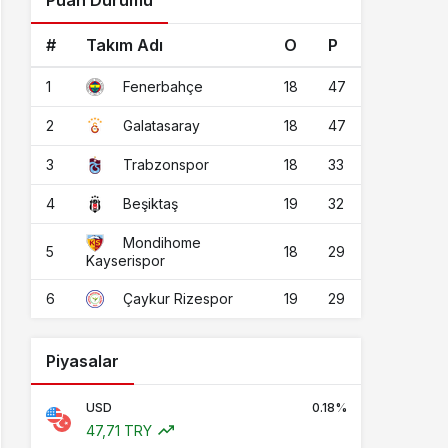
Puan Durumu
#
Takım Adı
O
P
1
18
47
Fenerbahçe
2
18
47
Galatasaray
3
18
33
Trabzonspor
4
19
32
Beşiktaş
Mondihome
5
18
29
Kayserispor
6
19
29
Çaykur Rizespor
Piyasalar
USD
0.18%
47,71 TRY