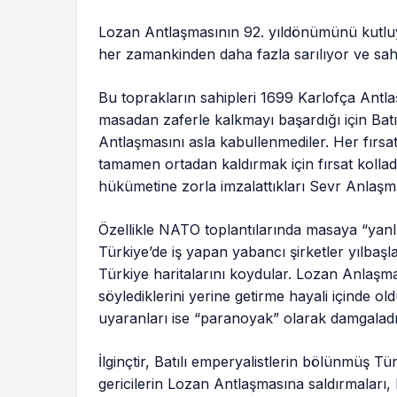
Lozan Antlaşmasının 92. yıldönümünü kutluy
her zamankinden daha fazla sarılıyor ve
sah
Bu toprakların sahipleri 1699 Karlofça Antla
masadan zaferle kalkmayı başardığı için Batı
Antlaşmasını asla kabullenmediler. Her fırs
tamamen ortadan kaldırmak için fırsat kolla
hükümetine zorla imzalattıkları Sevr Anlaşma
Özellikle NATO toplantılarında masaya “yanlış
Türkiye’de iş yapan yabancı şirketler yılbaş
Türkiye haritalarını koydular. Lozan Anlaşm
söylediklerini yerine getirme hayali içinde ol
uyaranları ise “paranoyak” olarak damgaladı
İlginçtir, Batılı emperyalistlerin bölünmüş T
gericilerin Lozan Antlaşmasına saldırmaları, 