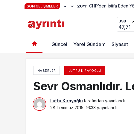
CHP’den İstifa Eden Yö
20:11
SON GELIŞMELER
Siyasetin Almancıları
USD
47,71
Güncel
Yerel Gündem
Siyaset
HABERLER
LÜTFÜ KIRAYOĞLU
Sevr Osmanlıdır.
Lütfü Kırayoğlu
tarafından yayınlandı
28 Temmuz 2015, 16:33
yayınlandı