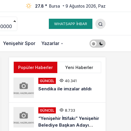
27.8 °
Bursa
9 Ağustos 2026, Paz
WHATSAPP İHBAR
00000
Yenişehir Spor
Yazarlar
Popüler Haberler
Yeni Haberler
40.341
GÜNCEL
Sendika ile imzalar atıldı
8.733
GÜNCEL
“Yenişehir İttifakı” Yenişehir
Belediye Başkan Adayı