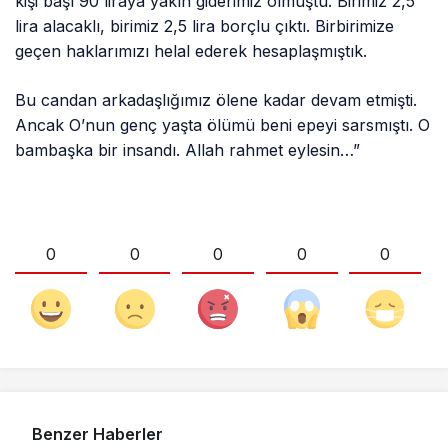
kişi başı 90 liraya yakın giderimiz olmuştu. Birimiz 2,5
lira alacaklı, birimiz 2,5 lira borçlu çıktı. Birbirimize
geçen haklarımızı helal ederek hesaplaşmıştık.
Bu candan arkadaşlığımız ölene kadar devam etmişti.
Ancak O’nun genç yaşta ölümü beni epeyi sarsmıştı. O
bambaşka bir insandı. Allah rahmet eylesin…”
0
0
0
0
0
Benzer Haberler