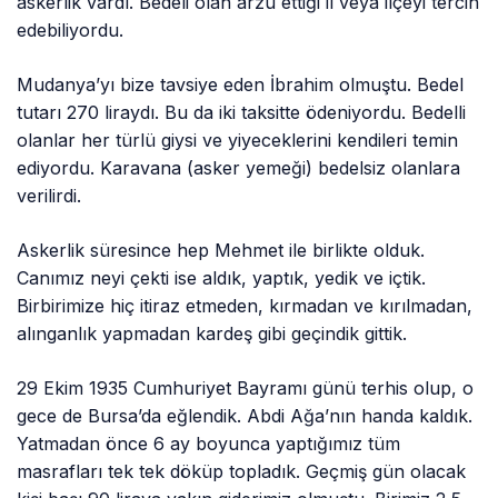
askerlik vardı. Bedeli olan arzu ettiği il veya ilçeyi tercih
edebiliyordu.
Mudanya’yı bize tavsiye eden İbrahim olmuştu. Bedel
tutarı 270 liraydı. Bu da iki taksitte ödeniyordu. Bedelli
olanlar her türlü giysi ve yiyeceklerini kendileri temin
ediyordu. Karavana (asker yemeği) bedelsiz olanlara
verilirdi.
Askerlik süresince hep Mehmet ile birlikte olduk.
Canımız neyi çekti ise aldık, yaptık, yedik ve içtik.
Birbirimize hiç itiraz etmeden, kırmadan ve kırılmadan,
alınganlık yapmadan kardeş gibi geçindik gittik.
29 Ekim 1935 Cumhuriyet Bayramı günü terhis olup, o
gece de Bursa’da eğlendik. Abdi Ağa’nın handa kaldık.
Yatmadan önce 6 ay boyunca yaptığımız tüm
masrafları tek tek döküp topladık. Geçmiş gün olacak