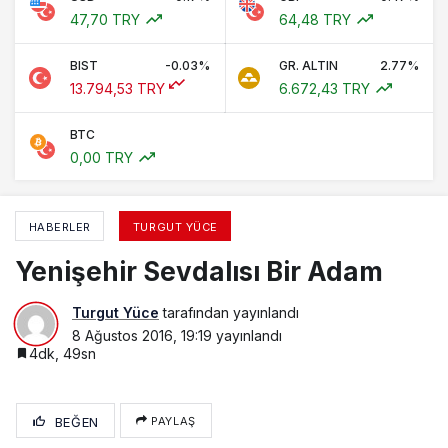
47,70 TRY
64,48 TRY
BIST
-0.03%
GR. ALTIN
2.77%
13.794,53 TRY
6.672,43 TRY
BTC
0,00 TRY
HABERLER
TURGUT YÜCE
Yenişehir Sevdalısı Bir Adam
Turgut Yüce
tarafından yayınlandı
8 Ağustos 2016, 19:19
yayınlandı
4dk, 49sn
BEĞEN
PAYLAŞ