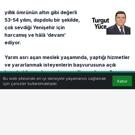
yıllık ömrünün altın gibi değerli
53-54 yılını, dopdolu bir şekilde,
çok sevdiği Yenişehir için
harcamış ve hâlâ ‘devam’
ediyor.
Yarım asrı aşan meslek yaşamında, yaptığı hizmetler
ve yararlanmak isteyenlerin başvurusuna açık
hazırladığı eserler sıralansa raflara sığmaz. Ben;
Bu web sitesinde en iyi deneyimi yaşamanızı sağlamak
sadece o canı gibi sevdiği Yenişehir için neler
Kabul
için çerezler kullanılmaktadır.
yapmadı ki? Diye özetleyeceğim.