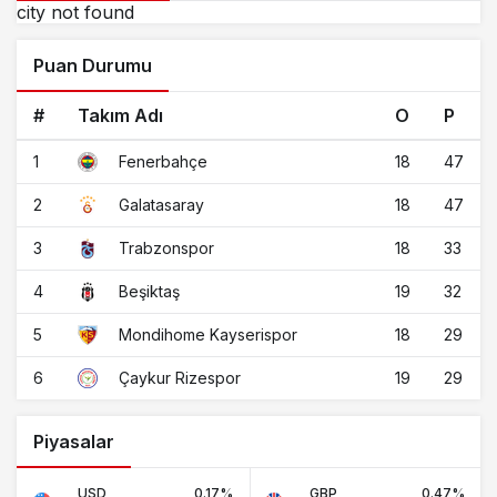
city not found
Puan Durumu
#
Takım Adı
O
P
1
18
47
Fenerbahçe
2
18
47
Galatasaray
3
18
33
Trabzonspor
4
19
32
Beşiktaş
5
18
29
Mondihome Kayserispor
6
19
29
Çaykur Rizespor
Piyasalar
USD
0.17%
GBP
0.47%