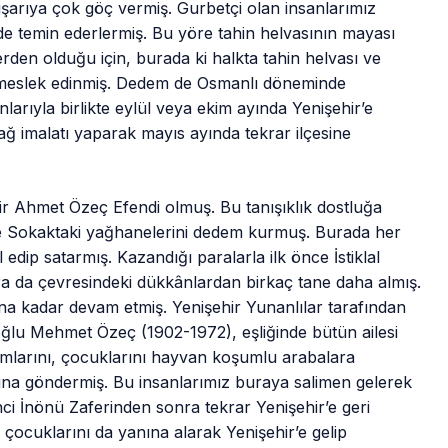
ışarıya çok göç vermiş. Gurbetçi olan insanlarımız
lde temin ederlermiş. Bu yöre tahin helvasının mayası
rden olduğu için, burada ki halkta tahin helvası ve
e meslek edinmiş. Dedem de Osmanlı döneminde
larıyla birlikte eylül veya ekim ayında Yenişehir’e
ğ imalatı yaparak mayıs ayında tekrar ilçesine
ingir Ahmet Özeç Efendi olmuş. Bu tanışıklık dostluğa
Sokaktaki yağhanelerini dedem kurmuş. Burada her
l edip satarmış. Kazandığı paralarla ilk önce İstiklal
a da çevresindeki dükkânlardan birkaç tane daha almış.
ına kadar devam etmiş. Yenişehir Yunanlılar tarafından
 oğlu Mehmet Özeç (1902-1972), eşliğinde bütün ailesi
ımlarını, çocuklarını hayvan koşumlu arabalara
ına göndermiş. Bu insanlarımız buraya salimen gelerek
inci İnönü Zaferinden sonra tekrar Yenişehir’e geri
 çocuklarını da yanına alarak Yenişehir’e gelip