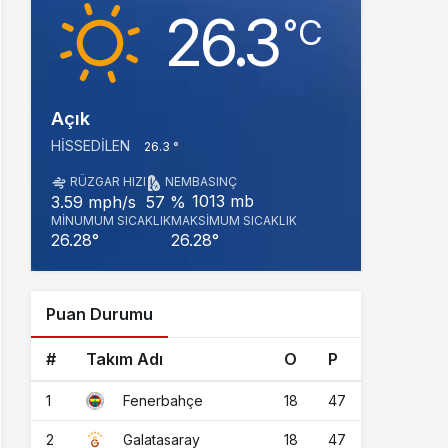
26.3
‎°C
Açık
HISSEDILEN
26.3 °
RÜZGAR HIZI
NEM
BASINÇ
1013 mb
3.59 mph/s
57 %
MINUMUM SICAKLIK
MAKSIMUM SICAKLIK
26.28°
26.28°
Puan Durumu
#
Takım Adı
O
P
1
18
47
Fenerbahçe
2
18
47
Galatasaray