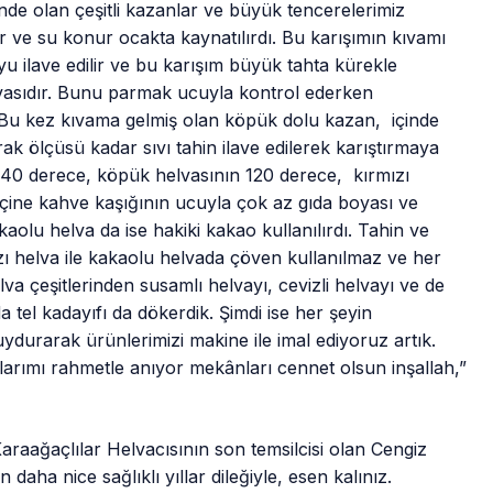
inde olan çeşitli kazanlar ve büyük tencerelerimiz
 ve su konur ocakta kaynatılırdı. Bu karışımın kıvamı
u ilave edilir ve bu karışım büyük tahta kürekle
elvasıdır. Bunu parmak ucuyla kontrol ederken
r. Bu kez kıvama gelmiş olan köpük dolu kazan, içinde
k ölçüsü kadar sıvı tahin ilave edilerek karıştırmaya
-140 derece, köpük helvasının 120 derece, kırmızı
 içine kahve kaşığının ucuyla çok az gıda boyası ve
kaolu helva da ise hakiki kakao kullanılırdı. Tahin ve
zı helva ile kakaolu helvada çöven kullanılmaz ve her
lva çeşitlerinden susamlı helvayı, cevizli helvayı ve de
tel kadayıfı da dökerdik. Şimdi ise her şeyin
durarak ürünlerimizi makine ile imal ediyoruz artık.
larımı rahmetle anıyor mekânları cennet olsun inşallah,”
raağaçlılar Helvacısının son temsilcisi olan Cengiz
daha nice sağlıklı yıllar dileğiyle, esen kalınız.