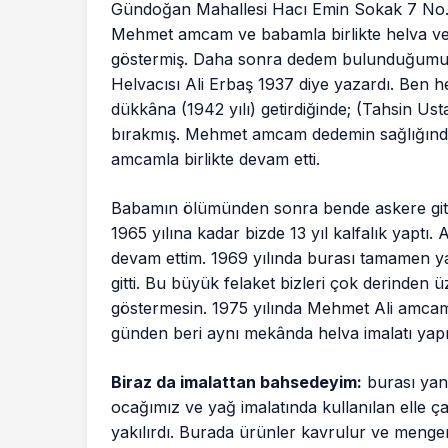
Gündoğan Mahallesi Hacı Emin Sokak 7 No.lu e
Mehmet amcam ve babamla birlikte helva ve y
göstermiş. Daha sonra dedem bulunduğumuz
Helvacısı Ali Erbaş 1937 diye yazardı. Ben 
dükkâna (1942 yılı) getirdiğinde; (Tahsin Us
bırakmış. Mehmet amcam dedemin sağlığınd
amcamla birlikte devam etti.
Babamın ölümünden sonra bende askere gitt
1965 yılına kadar bizde 13 yıl kalfalık yaptı
devam ettim. 1969 yılında burası tamamen ya
gitti. Bu büyük felaket bizleri çok derinden 
göstermesin. 1975 yılında Mehmet Ali amcam o
günden beri aynı mekânda helva imalatı ya
Biraz da imalattan bahsedeyim:
burası yan
ocağımız ve yağ imalatında kullanılan elle 
yakılırdı. Burada ürünler kavrulur ve mengen