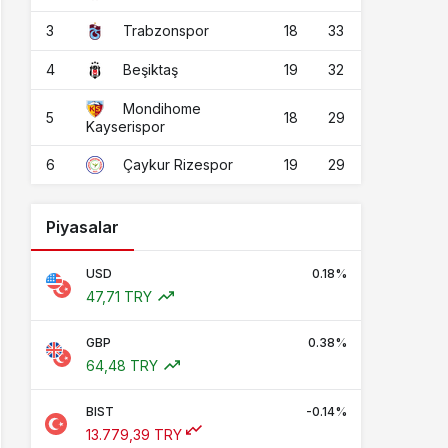
3
18
33
Trabzonspor
4
19
32
Beşiktaş
Mondihome
5
18
29
Kayserispor
6
19
29
Çaykur Rizespor
Piyasalar
USD
0.18%
47,71 TRY
GBP
0.38%
64,48 TRY
BIST
-0.14%
13.779,39 TRY