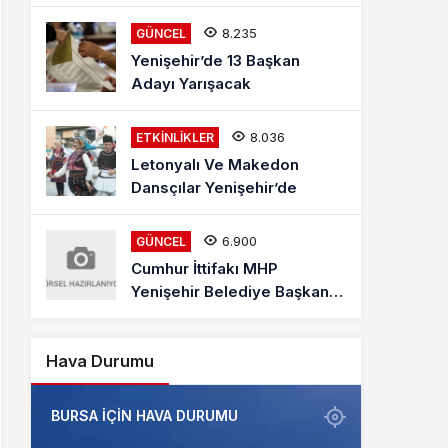
Mehmet Kaya Röportajı
8.235
GÜNCEL
Yenişehir’de 13 Başkan
Adayı Yarışacak
8.036
ETKINLIKLER
Letonyalı Ve Makedon
Dansçılar Yenişehir’de
6.900
GÜNCEL
Cumhur İttifakı MHP
Yenişehir Belediye Başkan
Adayı Davut Aydın Röportajı
Hava Durumu
BURSA IÇIN HAVA DURUMU