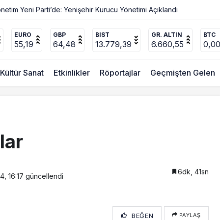
Değişmez
EURO
GBP
BIST
GR. ALTIN
BTC
55,19
64,48
13.779,39
6.660,55
0,0
Kültür Sanat
Etkinlikler
Röportajlar
Geçmişten Gelen
lar
6dk, 41sn
4, 16:17
güncellendi
BEĞEN
PAYLAŞ