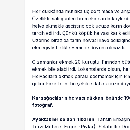
Her dükkânda mutlaka üç dört masa ve ahşa
Özellikle salı günleri bu mekânlarda köyler
helva ekmekle geçiştirip çok ucuza karın do
tercih edilirdi. Çünkü köpük helvası katık edi
Üzerine biraz da tahin helvası ilave edildiğin
ekmeğiyle birlikte yemeğe doyum olmazdı.
O zamanlar ekmek 20 kuruştu. Fırından bü
ekmek bile alabilirdi. Lokantalarda olsun, he
Helvacılara ekmek parası ödememek için kimi
getirir karınlarını bu şekilde daha ucuza doy
Karaağaçlıların helvacı dükkanı önünde 196
fotoğraf.
Ayaktakiler soldan itibaren:
Tahsin Erbaşın
Terzi Mehmet Ergün (Pıytar), Selahattin Dor