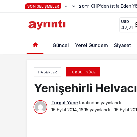
Hayat Kendiliğinden 
23:01
SON GELIŞMELER
Yenişehirli Helvacılar
USD
47,71
Güncel
Yerel Gündem
Siyaset
HABERLER
TURGUT YÜCE
Yenişehirli Helvacı
Turgut Yüce
tarafından yayınlandı
16 Eylül 2014, 16:15
yayınlandı
16 Eylül 201