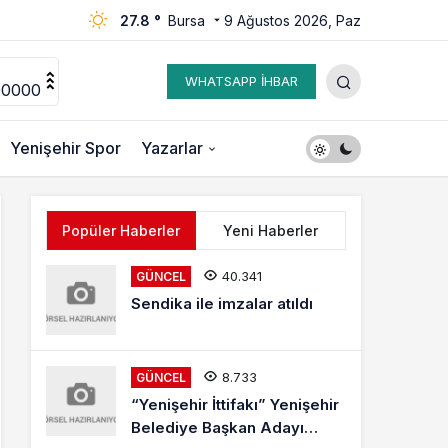
27.8 °
Bursa
9 Ağustos 2026, Paz
WHATSAPP İHBAR
00000
Yenişehir Spor
Yazarlar
Popüler Haberler
Yeni Haberler
40.341
GÜNCEL
Sendika ile imzalar atıldı
8.733
GÜNCEL
“Yenişehir İttifakı” Yenişehir
Belediye Başkan Adayı