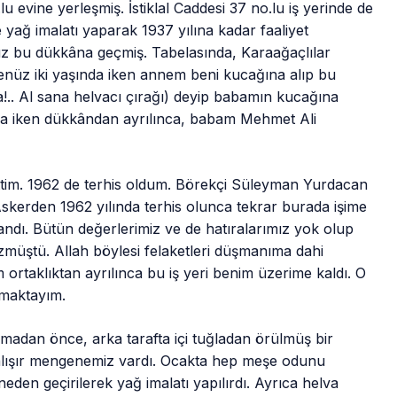
vine yerleşmiş. İstiklal Caddesi 37 no.lu iş yerinde de
ağ imalatı yaparak 1937 yılına kadar faaliyet
 bu dükkâna geçmiş. Tabelasında, Karaağaçlılar
henüz iki yaşında iken annem beni kucağına alıp bu
ta!.. Al sana helvacı çırağı) deyip babamın kucağına
a iken dükkândan ayrılınca, babam Mehmet Ali
im. 1962 de terhis oldum. Börekçi Süleyman Yurdacan
. Askerden 1962 yılında terhis olunca tekrar burada işime
ndı. Bütün değerlerimiz ve de hatıralarımız yok olup
üzmüştü. Allah böylesi felaketleri düşmanıma dahi
rtaklıktan ayrılınca bu iş yeri benim üzerime kaldı. O
pmaktayım.
madan önce, arka tarafta içi tuğladan örülmüş bir
çalışır mengenemiz vardı. Ocakta hep meşe odunu
eden geçirilerek yağ imalatı yapılırdı. Ayrıca helva