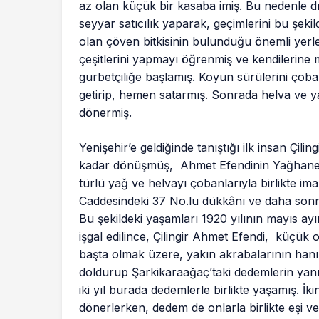
az olan küçük bir kasaba imiş. Bu nedenle d
seyyar satıcılık yaparak, geçimlerini bu şeki
olan çöven bitkisinin bulunduğu önemli yerle
çeşitlerini yapmayı öğrenmiş ve kendilerin
gurbetçiliğe başlamış. Koyun sürülerini çoban
getirip, hemen satarmış. Sonrada helva ve ya
dönermiş.
Yenişehir’e geldiğinde tanıştığı ilk insan Çil
kadar dönüşmüş, Ahmet Efendinin Yağhane 
türlü yağ ve helvayı çobanlarıyla birlikte ima
Caddesindeki 37 No.lu dükkânı ve daha sonr
Bu şekildeki yaşamları 1920 yılının mayıs ay
işgal edilince, Çilingir Ahmet Efendi, küçük
başta olmak üzere, yakın akrabalarının han
doldurup Şarkikaraağaç’taki dedemlerin yan
iki yıl burada dedemlerle birlikte yaşamış. İk
dönerlerken, dedem de onlarla birlikte eşi ve