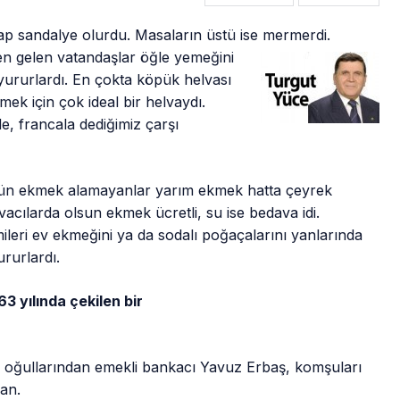
p sandalye olurdu. Masaların üstü
ise mermerdi.
den gelen vatandaşlar öğle yemeğini
yururlardı. En çokta köpük helvası
lmek için çok ideal bir helvaydı.
de, francala dediğimiz çarşı
tün ekmek alamayanlar yarım ekmek hatta çeyrek
lvacılarda olsun ekmek ücretli, su ise bedava idi.
leri ev ekmeğini ya da sodalı poğaçalarını yanlarında
ururlardı.
3 yılında çekilen bir
 oğullarından emekli bankacı Yavuz Erbaş, komşuları
an.