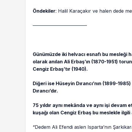
Öndekiler
: Halil Karaçakır ve halen dede me
———————————–
Günümüzde iki helvacı esnafı bu mesleği h
olarak anılan Ali Erbaş’ın (1870-1951) tor
Cengiz Erbaş’tır (1940
Diğeri ise Hüseyin Dırancı’nın (1899-1985)
Dırancı’dır.
75 yıldır aynı mekânda ve aynı işi devam e
kuşağı olan
Cengiz Erbaş
bu meslekle ilgili
“Dedem Ali Efendi aslen Isparta’nın Şarkikara