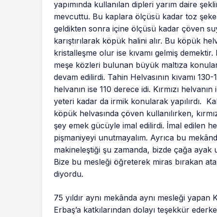
yapımında kullanılan dipleri yarım daire şekl
mevcuttu. Bu kaplara ölçüsü kadar toz şeker
geldikten sonra içine ölçüsü kadar çöven suy
karıştırılarak köpük halini alır. Bu köpük h
kristalleşme olur ise kıvamı gelmiş demekti
meşe közleri bulunan büyük maltıza konulara
devam edilirdi. Tahin Helvasının kıvamı 130
helvanın ise 110 derece idi. Kırmızı helvanın
yeteri kadar da irmik konularak yapılırdı. Ka
köpük helvasında çöven kullanılırken, kırmı
şey emek gücüyle imal edilirdi. İmal edilen he
pişmaniyeyi unutmayalım. Ayrıca bu mekânda 
makineleştiği şu zamanda, bizde çağa ayak uy
Bize bu mesleği öğreterek miras bırakan ata
diyordu.
75 yıldır aynı mekânda aynı mesleği yapan Ka
Erbaş’a katkılarından dolayı teşekkür ederken 