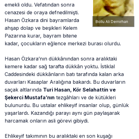
emekli oldu. Vefatından sonra
cenazesi de oraya defnedilmişti.
Hasan Özkara dini bayramlarda
Bollu Ali Demirhan
ahşap dolap ve beşikleri Kelem
Pazarına kurar, bayram bitene
kadar, çocukların eğlence merkezi burası olurdu.
Hasan Özkara’nın dükkânından sonra aralıktaki
kemere kadar sağ tarafta dükkân yoktu. İstiklal
Caddesindeki dükkânların batı tarafında kalan arka
duvarları Kasaplar Aralığına bakardı. Bu duvarların
saçak altlarında
Turi Hasan, Kör Selahattin ve
Şekerci Mustafa’nın
tezgâhları ve de kütükleri
bulunurdu. Bu ustalar ehlikeyif insanlar olup, günlük
yaşarlardı. Kazandığı parayı aynı gün paylaşarak
harcamak onların asli görevi gibiydi.
Ehlikeyif takımının bu aralıktaki en son kuşağı