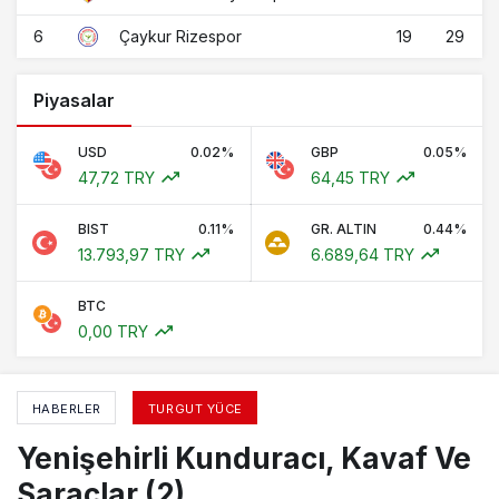
6
19
29
Çaykur Rizespor
Piyasalar
USD
0.02%
GBP
0.05%
47,72 TRY
64,45 TRY
BIST
0.11%
GR. ALTIN
0.44%
13.793,97 TRY
6.689,64 TRY
BTC
0,00 TRY
HABERLER
TURGUT YÜCE
Yenişehirli Kunduracı, Kavaf Ve
Saraçlar (2)