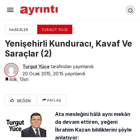
Yenişehirli Kunduracı, Kavaf Ve Saraçlar (2)
HABERLER
TURGUT YÜCE
Yenişehirli Kunduracı, Kavaf Ve
Saraçlar (2)
Turgut Yüce
tarafından yayınlandı
20 Ocak 2015, 20:15
yayınlandı
4dk, 13sn
BEĞEN
PAYLAŞ
Ata mesleğini hâlâ aynı mekân
da devam ettiren, yeğeni
İbrahim Kazan bildiklerini şöyle
anlatıyor: