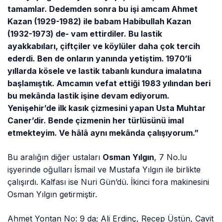
tamamlar. Dedemden sonra bu işi amcam Ahmet
Kazan (1929-1982) ile babam Habibullah Kazan
(1932-1973) de- vam ettirdiler. Bu lastik
ayakkabıları, çiftçiler ve köylüler daha çok tercih
ederdi. Ben de onların yanında yetiştim. 1970’li
yıllarda kösele ve lastik tabanlı kundura imalatına
başlamıştık. Amcamın vefat ettiği 1983 yılından beri
bu mekânda lastik işine devam ediyorum.
Yenişehir’de ilk kasık çizmesini yapan Usta Muhtar
Caner’dir. Bende çizmenin her türlüsünü imal
etmekteyim. Ve hâlâ aynı mekânda çalışıyorum.”
Bu aralığın diğer ustaları
Osman Yılgın
, 7 No.lu
işyerinde oğulları İsmail ve Mustafa Yılgın ile birlikte
çalışırdı. Kalfası ise Nuri Gün’dü. İkinci fora makinesini
Osman Yılgın getirmiştir.
Ahmet Yontan No: 9 da; Ali Erdinç, Recep Üstün, Cavit