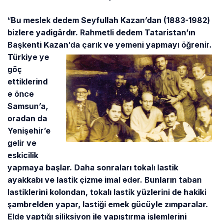
“
Bu meslek dedem Seyfullah Kazan’dan (1883-1982)
bizlere yadigârdır. Rahmetli dedem Tataristan’ın
Başkenti Kazan’da
çarık ve yemeni yapmayı öğrenir.
Türkiye ye
göç
ettiklerind
e önce
Samsun’a,
oradan da
Yenişehir’e
gelir ve
eskicilik
yapmaya başlar. Daha sonraları tokalı lastik
ayakkabı ve lastik çizme imal eder. Bunların taban
lastiklerini kolondan, tokalı lastik yüzlerini de hakiki
şambrelden yapar, lastiği emek gücüyle zımparalar.
Elde yaptığı siliksiyon ile yapıştırma işlemlerini