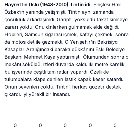
Hayrettin Uslu (1948-2010) Tintin idi.
Eniştesi Halil
Özbek’in yanında yetişmişti. Tintin aynı zamanda
çocukluk arkadaşımdı. Garipti, yoksuldu fakat kimseye
zararı yoktu. Onu dinlerken gülmemek elde değildi.
Hobileri; Samsun sigarası içmek, kafayı çekmek, sonra
da motosiklet ile gezmekti. O Yenişehir’in Bekrisiydi.
Kasaplar Aralığındaki baraka dükkânını Eski Belediye
Başkanı Mehmet Kaya yaptırmıştı. Ölümünden sonra o
mekânı söküldü, izleri duvarda kaldı. İki metre karelik
bu işyerinde çeşitli tamiratlar yapardı. Özellikle
tulumbalara klape denilen lastik kapak keser satardı.
Onun sevenleri çoktu. Tintin’i herkes gözetir destek
çıkardı. İyi yürekli bir insandı.
0
0
0
0
0