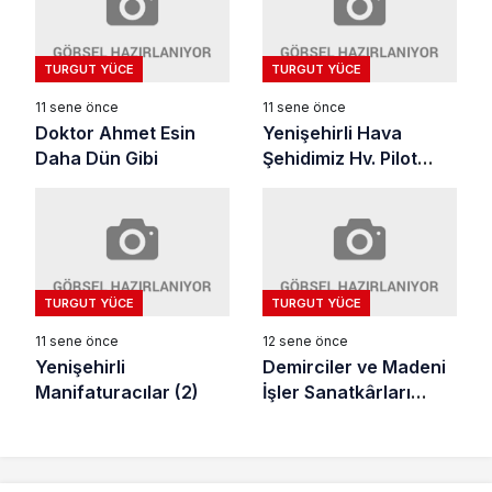
TURGUT YÜCE
TURGUT YÜCE
11 sene önce
11 sene önce
Doktor Ahmet Esin
Yenişehirli Hava
Daha Dün Gibi
Şehidimiz Hv. Pilot
Ütğm. İbrahim Akalın
TURGUT YÜCE
TURGUT YÜCE
11 sene önce
12 sene önce
Yenişehirli
Demirciler ve Madeni
Manifaturacılar (2)
İşler Sanatkârları
Odası (I)