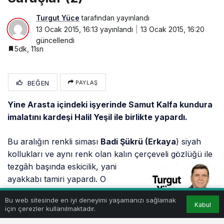
Turgut Yüce
tarafından yayınlandı
13 Ocak 2015, 16:13
yayınlandı
13 Ocak 2015, 16:20
güncellendi
5dk, 11sn
BEĞEN
PAYLAŞ
Yine Arasta içindeki işyerinde Samut Kalfa kundura
imalatını kardeşi Halil Yeşil ile birlikte yapardı.
Bu aralığın renkli siması
Badi Şükrü (Erkaya
) siyah
kollukları ve aynı renk olan kalın çerçeveli gözlüğü ile
tezgâh başında eskicilik, yani
ayakkabı tamiri yapardı. O
zamanlar ayakkabı tamiriyle
Bu web sitesinde en iyi deneyimi yaşamanızı sağlamak
uğraşanlara eskici denirdi. Ne
Kabul
için çerezler kullanılmaktadır.
zaman dükkânına gitseniz onu