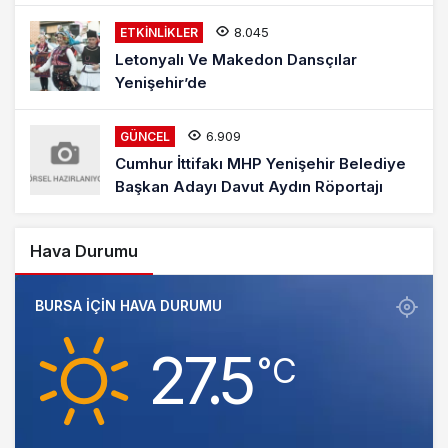
8.045
ETKINLIKLER
Letonyalı Ve Makedon Dansçılar
Yenişehir’de
6.909
GÜNCEL
Cumhur İttifakı MHP Yenişehir Belediye
Başkan Adayı Davut Aydın Röportajı
Hava Durumu
BURSA IÇIN HAVA DURUMU
27.5
‎°C