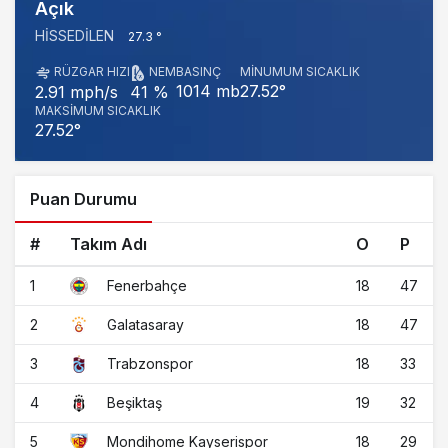
Açık
HISSEDILEN
27.3 °
RÜZGAR HIZI
NEM
BASINÇ
MINUMUM SICAKLIK
1014 mb
27.52°
2.91 mph/s
41 %
MAKSIMUM SICAKLIK
27.52°
Puan Durumu
#
Takım Adı
O
P
1
18
47
Fenerbahçe
2
18
47
Galatasaray
3
18
33
Trabzonspor
4
19
32
Beşiktaş
5
18
29
Mondihome Kayserispor