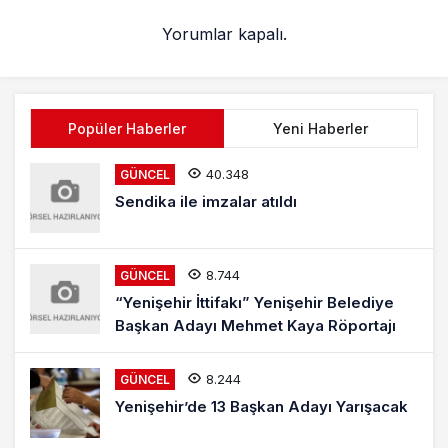
Yorumlar kapalı.
Popüler Haberler
Yeni Haberler
40.348
GÜNCEL
Sendika ile imzalar atıldı
8.744
GÜNCEL
“Yenişehir İttifakı” Yenişehir Belediye
Başkan Adayı Mehmet Kaya Röportajı
8.244
GÜNCEL
Yenişehir’de 13 Başkan Adayı Yarışacak