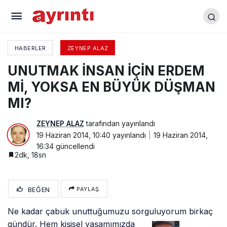
Kan Dondu, Bilinç Kapalı, Kalp Durdu, Durum
Stabil
HABERLER
ZEYNEP ALAZ
UNUTMAK İNSAN İÇİN ERDEM
Mİ, YOKSA EN BÜYÜK DÜŞMAN
MI?
ZEYNEP ALAZ
tarafından yayınlandı
19 Haziran 2014, 10:40
yayınlandı
19 Haziran 2014,
16:34
güncellendi
2dk, 18sn
BEĞEN
PAYLAŞ
Ne kadar çabuk unuttuğumuzu sorguluyorum birkaç
gündür. Hem kişisel
yaşamımızda