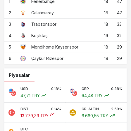
1
18
47
Fenerbahçe
2
18
47
Galatasaray
3
18
33
Trabzonspor
4
19
32
Beşiktaş
5
18
29
Mondihome Kayserispor
6
19
29
Çaykur Rizespor
Piyasalar
USD
0.18%
GBP
0.38%
47,71 TRY
64,48 TRY
BIST
-0.14%
GR. ALTIN
2.59%
13.779,39 TRY
6.660,55 TRY
BTC