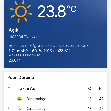
23.8
‎°C
Açık
HISSEDILEN
24.1 °
RÜZGAR HIZI
NEM
BASINÇ
MINUMUM SICAKLIK
1013 mb
23.81°
1.71 mph/s
69 %
MAKSIMUM SICAKLIK
23.81°
Puan Durumu
#
Takım Adı
O
P
1
18
47
Fenerbahçe
2
18
47
Galatasaray