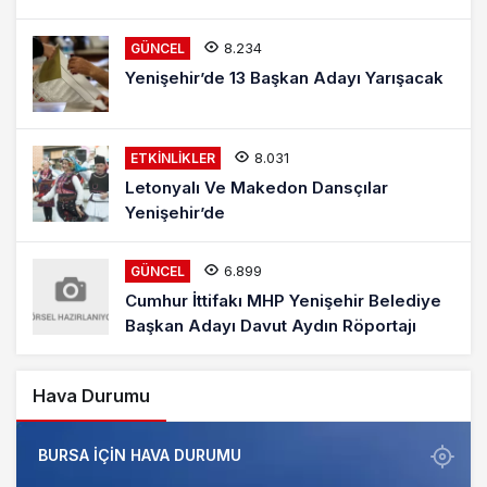
8.234
GÜNCEL
Yenişehir’de 13 Başkan Adayı Yarışacak
8.031
ETKINLIKLER
Letonyalı Ve Makedon Dansçılar
Yenişehir’de
6.899
GÜNCEL
Cumhur İttifakı MHP Yenişehir Belediye
Başkan Adayı Davut Aydın Röportajı
Hava Durumu
BURSA IÇIN HAVA DURUMU