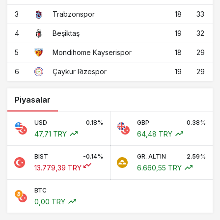
3
18
33
Trabzonspor
4
19
32
Beşiktaş
5
18
29
Mondihome Kayserispor
6
19
29
Çaykur Rizespor
Piyasalar
USD
0.18%
GBP
0.38%
47,71 TRY
64,48 TRY
BIST
-0.14%
GR. ALTIN
2.59%
13.779,39 TRY
6.660,55 TRY
BTC
0,00 TRY