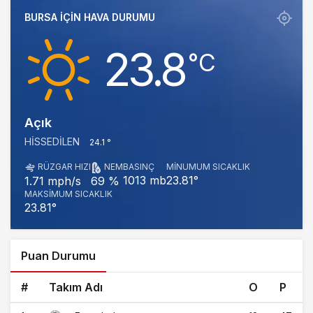
BURSA IÇIN HAVA DURUMU
23.8
‎°C
Açık
HISSEDILEN
24.1 °
RÜZGAR HIZI
NEM
BASINÇ
MINUMUM SICAKLIK
1013 mb
23.81°
1.71 mph/s
69 %
MAKSIMUM SICAKLIK
23.81°
Puan Durumu
#
Takım Adı
O
P